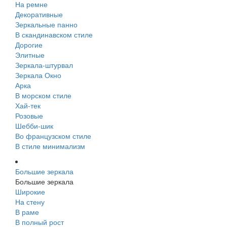
На ремне
Декоративные
Зеркальные панно
В скандинавском стиле
Дорогие
Элитные
Зеркала-штурвал
Зеркала Окно
Арка
В морском стиле
Хай-тек
Розовые
Шебби-шик
Во французском стиле
В стиле минимализм
Большие зеркала
Большие зеркала
Широкие
На стену
В раме
В полный рост