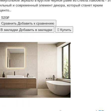
миугольное зеркало в круглой чёрной раме из стекла Лакобель - эт
ильный и современный элемент декора, который станет ярким
центо..
 520₽
Сравнить
Добавить к сравнению
В закладки
Добавить в закладки
Купить