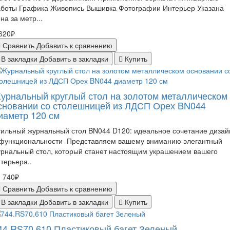
аботы Графика Живопись Вышивка Фотографии Интерьер Указана
на за метр...
620₽
Сравнить
Добавить к сравнению
В закладки
Добавить в закладки
Купить
урнальный круглый стол на золотом металлическом
сновании со столешницей из ЛДСП Орех BN044
иаметр 120 см
ильный журнальный стол BN044 D120: идеальное сочетание дизай
 функциональности Представляем вашему вниманию элегантный
рнальный стол, который станет настоящим украшением вашего
терьера..
 740₽
Сравнить
Добавить к сравнению
В закладки
Добавить в закладки
Купить
44.RS70.610 Пластиковый багет Зеленый