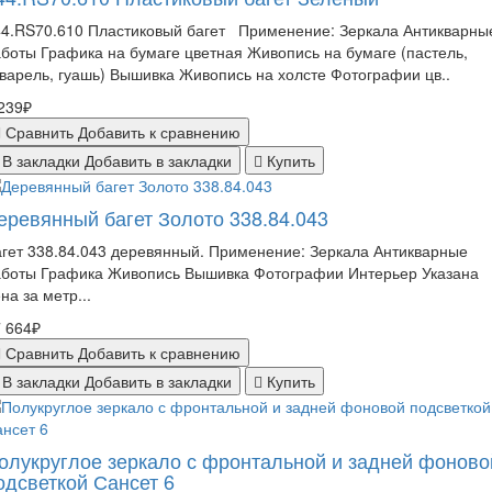
44.RS70.610 Пластиковый багет Применение: Зеркала Антикварны
боты Графика на бумаге цветная Живопись на бумаге (пастель,
варель, гуашь) Вышивка Живопись на холсте Фотографии цв..
239₽
Сравнить
Добавить к сравнению
В закладки
Добавить в закладки
Купить
еревянный багет Золото 338.84.043
гет 338.84.043 деревянный. Применение: Зеркала Антикварные
аботы Графика Живопись Вышивка Фотографии Интерьер Указана
на за метр...
 664₽
Сравнить
Добавить к сравнению
В закладки
Добавить в закладки
Купить
олукруглое зеркало с фронтальной и задней фоново
одсветкой Сансет 6