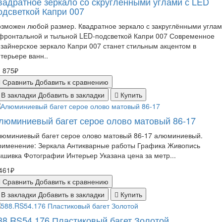
вадратное зеркало со скруглёнными углами с LED
одсветкой Капри 007
зможен любой размер. Квадратное зеркало с закруглёнными угла
фронтальной и тыльной LED-подсветкой Капри 007 Современное
зайнерское зеркало Капри 007 станет стильным акцентом в
терьере ванн..
 875₽
Сравнить
Добавить к сравнению
В закладки
Добавить в закладки
Купить
люминиевый багет серое олово матовый 86-17
люминиевый багет серое олово матовый 86-17 алюминиевый.
рименение: Зеркала Антикварные работы Графика Живопись
шивка Фотографии Интерьер Указана цена за метр...
461₽
Сравнить
Добавить к сравнению
В закладки
Добавить в закладки
Купить
88.RS54.176 Пластиковый багет Золотой