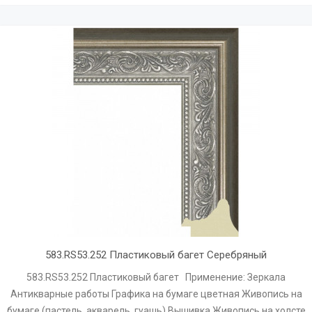
583.RS53.252 Пластиковый багет Серебряный
583.RS53.252 Пластиковый багет Применение: Зеркала
Антикварные работы Графика на бумаге цветная Живопись на
бумаге (пастель, акварель, гуашь) Вышивка Живопись на холсте