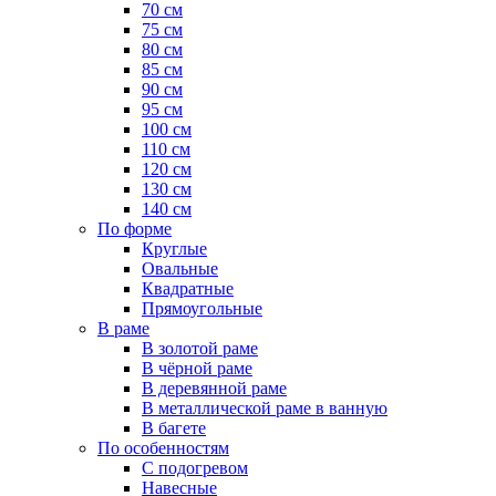
70 см
75 см
80 см
85 см
90 см
95 см
100 см
110 см
120 см
130 см
140 см
По форме
Круглые
Овальные
Квадратные
Прямоугольные
В раме
В золотой раме
В чёрной раме
В деревянной раме
В металлической раме в ванную
В багете
По особенностям
С подогревом
Навесные