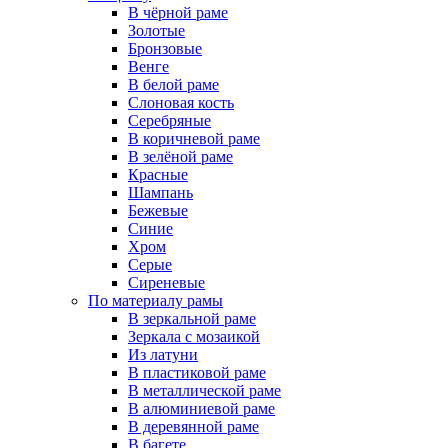
В чёрной раме
Золотые
Бронзовые
Венге
В белой раме
Слоновая кость
Серебряные
В коричневой раме
В зелёной раме
Красные
Шампань
Бежевые
Синие
Хром
Серые
Сиреневые
По материалу рамы
В зеркальной раме
Зеркала с мозаикой
Из латуни
В пластиковой раме
В металлической раме
В алюминиевой раме
В деревянной раме
В багете