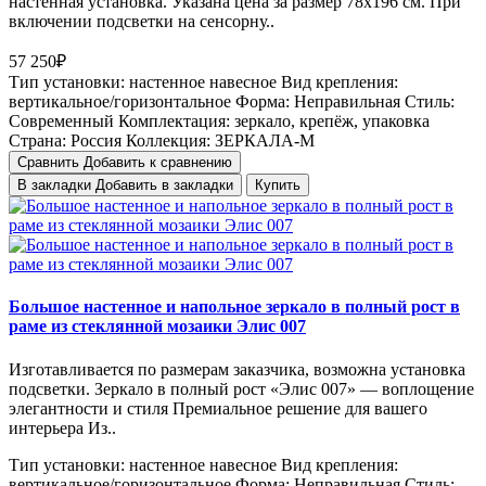
настенная установка. Указана цена за размер 78х196 см. При
включении подсветки на сенсорну..
57 250₽
Тип установки:
настенное навесное
Вид крепления:
вертикальное/горизонтальное
Форма:
Неправильная
Стиль:
Cовременный
Комплектация:
зеркало, крепёж, упаковка
Страна:
Россия
Коллекция:
ЗЕРКАЛА-М
Сравнить
Добавить к сравнению
В закладки
Добавить в закладки
Купить
Большое настенное и напольное зеркало в полный рост в
раме из стеклянной мозаики Элис 007
Изготавливается по размерам заказчика, возможна установка
подсветки. Зеркало в полный рост «Элис 007» — воплощение
элегантности и стиля Премиальное решение для вашего
интерьера Из..
Тип установки:
настенное навесное
Вид крепления:
вертикальное/горизонтальное
Форма:
Неправильная
Стиль: