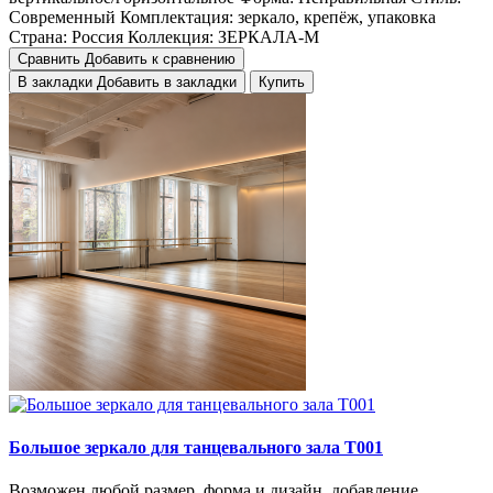
Cовременный
Комплектация:
зеркало, крепёж, упаковка
Страна:
Россия
Коллекция:
ЗЕРКАЛА-М
Сравнить
Добавить к сравнению
В закладки
Добавить в закладки
Купить
Большое зеркало для танцевального зала Т001
Возможен любой размер, форма и дизайн, добавление