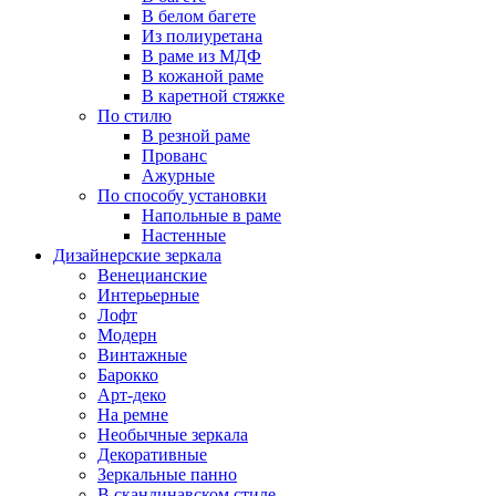
В белом багете
Из полиуретана
В раме из МДФ
В кожаной раме
В каретной стяжке
По стилю
В резной раме
Прованс
Ажурные
По способу установки
Напольные в раме
Настенные
Дизайнерские зеркала
Венецианские
Интерьерные
Лофт
Модерн
Винтажные
Барокко
Арт-деко
На ремне
Необычные зеркала
Декоративные
Зеркальные панно
В скандинавском стиле