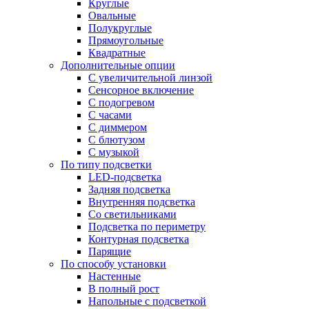
Круглые
Овальные
Полукруглые
Прямоугольные
Квадратные
Дополнительные опции
C увеличительной линзой
Сенсорное включение
С подогревом
С часами
С диммером
С блютузом
С музыкой
По типу подсветки
LED-подсветка
Задняя подсветка
Внутренняя подсветка
Со светильниками
Подсветка по периметру
Контурная подсветка
Парящие
По способу установки
Настенные
В полный рост
Напольные с подсветкой