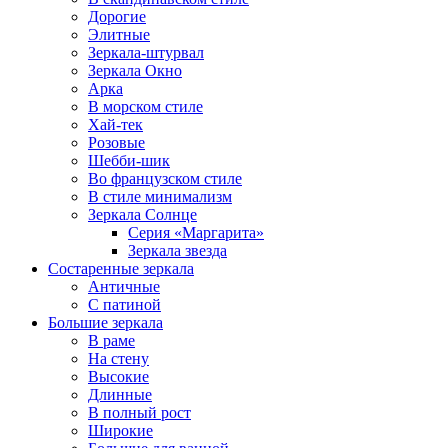
Дорогие
Элитные
Зеркала-штурвал
Зеркала Окно
Арка
В морском стиле
Хай-тек
Розовые
Шебби-шик
Во французском стиле
В стиле минимализм
Зеркала Солнце
Серия «Маргарита»
Зеркала звезда
Состаренные зеркала
Античные
С патиной
Большие зеркала
В раме
На стену
Высокие
Длинные
В полный рост
Широкие