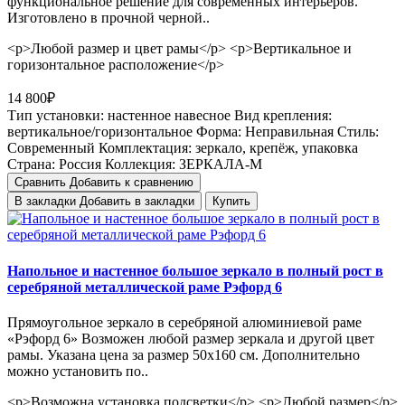
функциональное решение для современных интерьеров.
Изготовлено в прочной черной..
<p>Любой размер и цвет рамы</p> <p>Вертикальное и
горизонтальное расположение</p>
14 800₽
Тип установки:
настенное навесное
Вид крепления:
вертикальное/горизонтальное
Форма:
Неправильная
Стиль:
Cовременный
Комплектация:
зеркало, крепёж, упаковка
Страна:
Россия
Коллекция:
ЗЕРКАЛА-М
Сравнить
Добавить к сравнению
В закладки
Добавить в закладки
Купить
Напольное и настенное большое зеркало в полный рост в
серебряной металлической раме Рэфорд 6
Прямоугольное зеркало в серебряной алюминиевой раме
«Рэфорд 6» Возможен любой размер зеркала и другой цвет
рамы. Указана цена за размер 50х160 см. Дополнительно
можно установить по..
<p>Возможна установка подсветки</p> <p>Любой размер</p>