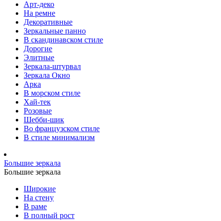
Арт-деко
На ремне
Декоративные
Зеркальные панно
В скандинавском стиле
Дорогие
Элитные
Зеркала-штурвал
Зеркала Окно
Арка
В морском стиле
Хай-тек
Розовые
Шебби-шик
Во французском стиле
В стиле минимализм
Большие зеркала
Большие зеркала
Широкие
На стену
В раме
В полный рост