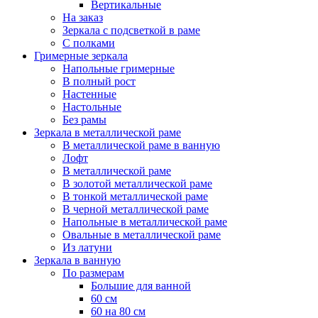
Вертикальные
На заказ
Зеркала с подсветкой в раме
С полками
Гримерные зеркала
Напольные гримерные
В полный рост
Настенные
Настольные
Без рамы
Зеркала в металлической раме
В металлической раме в ванную
Лофт
В металлической раме
В золотой металлической раме
В тонкой металлической раме
В черной металлической раме
Напольные в металлической раме
Овальные в металлической раме
Из латуни
Зеркала в ванную
По размерам
Большие для ванной
60 см
60 на 80 см