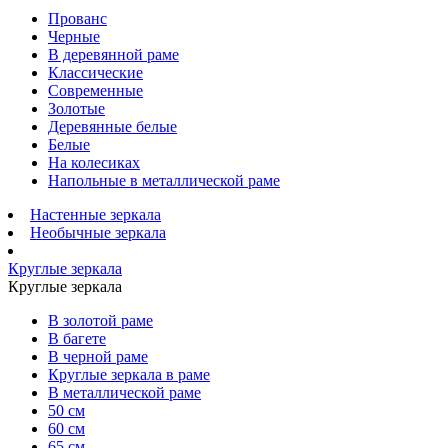
Прованс
Черные
В деревянной раме
Классические
Современные
Золотые
Деревянные белые
Белые
На колесиках
Напольные в металлической раме
Настенные зеркала
Необычные зеркала
Круглые зеркала
Круглые зеркала
В золотой раме
В багете
В черной раме
Круглые зеркала в раме
В металлической раме
50 см
60 см
65 см