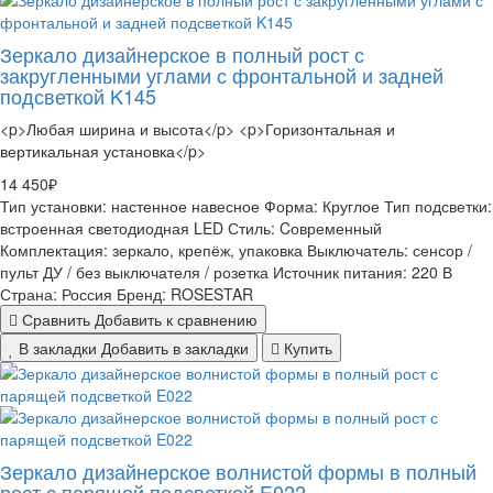
Зеркало дизайнерское в полный рост с
закругленными углами с фронтальной и задней
подсветкой K145
<p>Любая ширина и высота</p> <p>Горизонтальная и
вертикальная установка</p>
14 450₽
Тип установки:
настенное навесное
Форма:
Круглое
Тип подсветки:
встроенная светодиодная LED
Стиль:
Cовременный
Комплектация:
зеркало, крепёж, упаковка
Выключатель:
сенсор /
пульт ДУ / без выключателя / розетка
Источник питания:
220 В
Страна:
Россия
Бренд:
ROSESTAR
Сравнить
Добавить к сравнению
В закладки
Добавить в закладки
Купить
Зеркало дизайнерское волнистой формы в полный
рост с парящей подсветкой E022