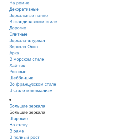
На ремне
Декоративные
Зеркальные панно
В скандинавском стиле
Дорогие
Элитные
Зеркала-штурвал
Зеркала Окно
Арка
В морском стиле
Хай-тек
Розовые
Шебби-шик
Во французском стиле
В стиле минимализм
Большие зеркала
Большие зеркала
Широкие
На стену
В раме
В полный рост