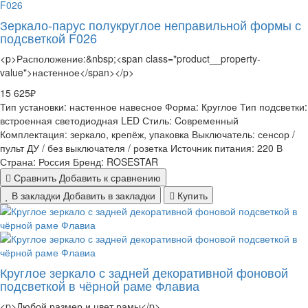
Зеркало-парус полукруглое неправильной формы с
подсветкой F026
<p>Расположение:&nbsp;<span class="product__property-
value">настенное</span></p>
15 625₽
Тип установки:
настенное навесное
Форма:
Круглое
Тип подсветки:
встроенная светодиодная LED
Стиль:
Cовременный
Комплектация:
зеркало, крепёж, упаковка
Выключатель:
сенсор /
пульт ДУ / без выключателя / розетка
Источник питания:
220 В
Страна:
Россия
Бренд:
ROSESTAR
Сравнить
Добавить к сравнению
В закладки
Добавить в закладки
Купить
Круглое зеркало с задней декоративной фоновой
подсветкой в чёрной раме Флавиа
<p>Любой размер и цвет рамы</p>