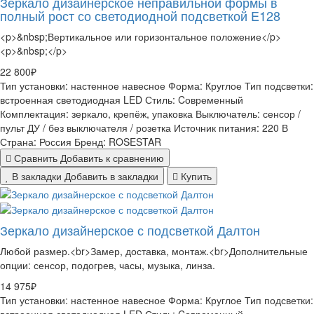
Зеркало дизайнерское неправильной формы в
полный рост со светодиодной подсветкой E128
<p>&nbsp;Вертикальное или горизонтальное положение</p>
<p>&nbsp;</p>
22 800₽
Тип установки:
настенное навесное
Форма:
Круглое
Тип подсветки:
встроенная светодиодная LED
Стиль:
Cовременный
Комплектация:
зеркало, крепёж, упаковка
Выключатель:
сенсор /
пульт ДУ / без выключателя / розетка
Источник питания:
220 В
Страна:
Россия
Бренд:
ROSESTAR
Сравнить
Добавить к сравнению
В закладки
Добавить в закладки
Купить
Зеркало дизайнерское с подсветкой Далтон
Любой размер.<br>Замер, доставка, монтаж.<br>Дополнительные
опции: сенсор, подогрев, часы, музыка, линза.
14 975₽
Тип установки:
настенное навесное
Форма:
Круглое
Тип подсветки:
встроенная светодиодная LED
Стиль:
Cовременный