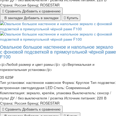
Страна:
Россия
Бренд:
ROSESTAR
Сравнить
Добавить к сравнению
В закладки
Добавить в закладки
Купить
Овальное большое настенное и напольное зеркало
с фоновой подсветкой в прямоугольной чёрной раме
F100
<p>Любой размер и цвет рамы</p> <p>Вертикальная и
горизонтальная установка</p>
35 625₽
Тип установки:
настенное навесное
Форма:
Круглое
Тип подсветки:
встроенная светодиодная LED
Стиль:
Cовременный
Комплектация:
зеркало, крепёж, упаковка
Выключатель:
сенсор /
пульт ДУ / без выключателя / розетка
Источник питания:
220 В
Страна:
Россия
Бренд:
ROSESTAR
Сравнить
Добавить к сравнению
В закладки
Добавить в закладки
Купить