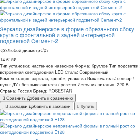
Зеркало дизайнерское в форме обрезанного сбоку
круга с фронтальной и задней интерьерной
подсветкой Сегмент-2
<p>Любой диаметр</p>
14 615₽
Тип установки:
настенное навесное
Форма:
Круглое
Тип подсветки:
встроенная светодиодная LED
Стиль:
Cовременный
Комплектация:
зеркало, крепёж, упаковка
Выключатель:
сенсор /
пульт ДУ / без выключателя / розетка
Источник питания:
220 В
Страна:
Россия
Бренд:
ROSESTAR
Сравнить
Добавить к сравнению
В закладки
Добавить в закладки
Купить