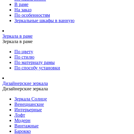
В раме
На заказ
По особенностям
Зеркальные шкафы в ванную
Зеркала в раме
Зеркала в раме
По цвету
По стилю
По материалу рамы
По способу установки
Дизайнерские зеркала
Дизайнерские зеркала
Зеркала Солнце
Венецианские
Интерьерные
Лофт
Модерн
Винтажные
Барокко