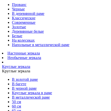
Прованс
Черные
В деревянной раме
Классические
Современные
Золотые
Деревянные белые
Белые
На колесиках
Напольные в металлической раме
Настенные зеркала
Необычные зеркала
Круглые зеркала
Круглые зеркала
В золотой раме
В багете
В черной раме
Круглые зеркала в раме
В металлической раме
50 см
60 см
65 см