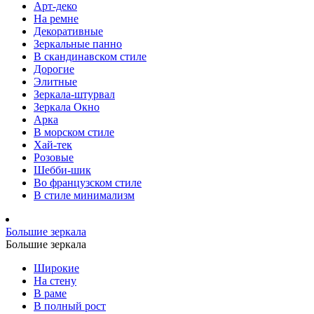
Арт-деко
На ремне
Декоративные
Зеркальные панно
В скандинавском стиле
Дорогие
Элитные
Зеркала-штурвал
Зеркала Окно
Арка
В морском стиле
Хай-тек
Розовые
Шебби-шик
Во французском стиле
В стиле минимализм
Большие зеркала
Большие зеркала
Широкие
На стену
В раме
В полный рост