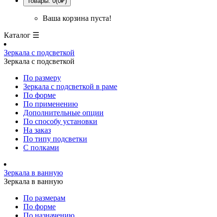
Товары: 0(0₽)
Ваша корзина пуста!
Каталог ☰
Зеркала с подсветкой
Зеркала с подсветкой
По размеру
Зеркала с подсветкой в раме
По форме
По применению
Дополнительные опции
По способу установки
На заказ
По типу подсветки
С полками
Зеркала в ванную
Зеркала в ванную
По размерам
По форме
По назначению