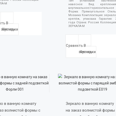
Тип установки:
настенно
ЛА-М
навесное
Вид крепления
вертикальное/горизонтальное
Форма:
Прямоугольное
Стиль
Мозаика
Комплектация:
зеркало
крепёж, упаковка
Гарантия:
года
Страна:
Россия
Коллекция
ить
В
ЗЕРКАЛА-М
закладки
Купить
Сравнить
В
закладки
Купить
о в ванную комнату 
Зеркало в ванную комнату 
аз волнистой формы с 
на заказ волнистой формы 