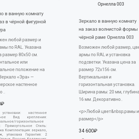
о в ванную комнату 
Зеркало в ванную комнату 
аз в чёрной фигурной 
на заказ волнистой формы 
ра 
чёрной раме Орнелла 003 
жен любой размер и
амы по RAL. Указана
Возможен любой размер, цв
а размер 80х50 см.
армы по RAL и установка
нтальное или
подсветки. Указана цена за
альное положение на
размер 72х156 см.
 Зеркало «Эра» —
Вертикальная и
ерское настенное
горизонтальная установка.
 ..
Ширина рамы: 20 мм, глубина
16 мм. Декоративно..
0₽
<p>Любой цвет&nbsp;рамы и
 установки:
настенное
есное
Вид крепления:
размер</p>
кальное/горизонтальное
а:
Прямоугольное
Стиль:
34 600₽
ика
Комплектация:
зеркало,
ёж, упаковка
Гарантия:
2
Страна:
Россия
Коллекция: