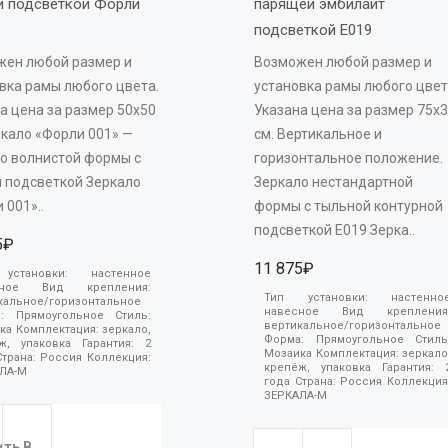
й подсветкой Форли 
парящей эмбилайт 
подсветкой E019 
жен любой размер и
Возможен любой размер и
вка рамы любого цвета.
установка рамы любого цвет
а цена за размер 50х50
Указана цена за размер 75х
ркало «Форли 001» —
см. Вертикальное и
о волнистой формы с
горизонтальное положение.
 подсветкой Зеркало
Зеркало нестандартной
 001»..
формы с тыльной контурной
подсветкой E019 Зерка..
5₽
11 875₽
 установки:
настенное
есное
Вид крепления:
Тип установки:
настенно
кальное/горизонтальное
навесное
Вид крепления
а:
Прямоугольное
Стиль:
вертикальное/горизонтальное
ика
Комплектация:
зеркало,
Форма:
Прямоугольное
Стиль
ёж, упаковка
Гарантия:
2
Мозаика
Комплектация:
зеркало
Страна:
Россия
Коллекция:
крепёж, упаковка
Гарантия:
ЛА-М
года
Страна:
Россия
Коллекция
ЗЕРКАЛА-М
ить
В