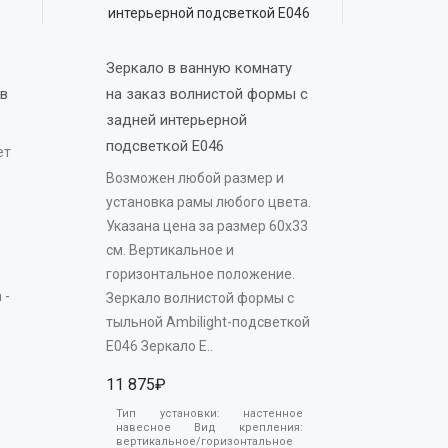
Зеркало в ванную комнату 
в 
на заказ волнистой формы с 
задней интерьерной 
подсветкой E046 
ет
Возможен любой размер и
установка рамы любого цвета.
Указана цена за размер 60х33
см. Вертикальное и
горизонтальное положение.
 -
Зеркало волнистой формы с
тыльной Ambilight-подсветкой
E046 Зеркало E..
11 875₽
Тип установки:
настенное
навесное
Вид крепления:
вертикальное/горизонтальное