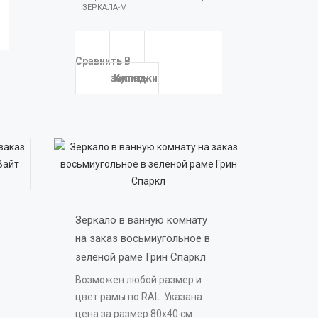
ЗЕРКАЛА-М
Сравнить
В
закладки
Купить
Зеркало в ванную комнату 
на заказ восьмиугольное в 
зелёной раме Грин Спаркл 
Возможен любой размер и
цвет рамы по RAL. Указана
цена за размер 80х40 см.