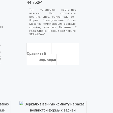
44 750₽
Тип установки:
настенное
навесное
Вид крепления:
вертикальное/горизонтальное
Форма:
Прямоугольное
Стиль:
Мозаика
Комплектация:
зеркало,
на
крепёж, упаковка
Гарантия:
2
года
Страна:
Россия
Коллекция:
ЗЕРКАЛА-М
е
:
:
Сравнить
В
,
2
закладки
Купить
: