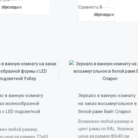
закладки
Сравнить
В
Купить
закладки
Купить
о в ванную комнату 
Зеркало в ванную комнату 
каз волнообразной 
на заказ восьмиугольное в 
 с LED подсветкой 
белой раме Вайт Спаркл 
Возможен любой размер и
цвет рамы по RAL. Указана
жен любой размер.
цена за размер 80х40 см.
а цена за размер 77х43