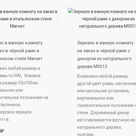
о в ванную комнату 
Зеркало в ванную комнату 
аз в чёрной раме в 
на заказ в чёрной раме с 
нском стиле Магнет 
декором из натурального 
дерева MS013 
жен любой размер и
амы по RAL. Указана
Возможен любой размер,
а размер 55х100см.
другой цвет рамы, настенна
альное или
или напольная установка,
нтальное положение на
вертикальное или
 Настенное
горизонтальное положение 
ерское зеркало
стене. Деревянный декор
т» в..
изготавливается вручную из
натурального дерева,
0₽
поэтому..