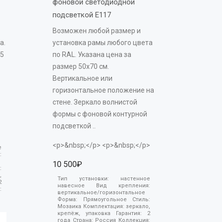
фоновой светодиодной 
подсветкой E117 
Возможен любой размер и
а.
установка рамы любого цвета
35
по RAL. Указана цена за
размер 50х70 см.
Вертикальное или
горизонтальное положение на
стене. Зеркало волнистой
формы с фоновой контурной
подсветкой ..
<p>&nbsp;</p> <p>&nbsp;</p>
е
:
10 500₽
:
,
Тип установки:
настенное
2
навесное
Вид крепления:
:
вертикальное/горизонтальное
Форма:
Прямоугольное
Стиль:
Мозаика
Комплектация:
зеркало,
крепёж, упаковка
Гарантия:
2
года
Страна:
Россия
Коллекция: