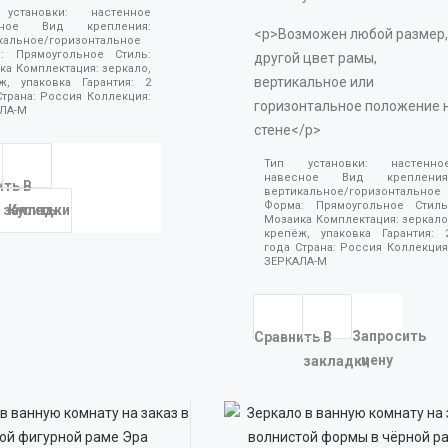
 установки:
настенное
есное
Вид крепления:
<p>Возможен любой размер,
кальное/горизонтальное
а:
Прямоугольное
Стиль:
другой цвет рамы,
ика
Комплектация:
зеркало,
вертикальное или
ёж, упаковка
Гарантия:
2
Страна:
Россия
Коллекция:
горизонтальное положение 
ЛА-М
стене</p>
Тип установки:
настенно
навесное
Вид крепления
ить
В
вертикальное/горизонтальное
Форма:
Прямоугольное
Стиль
закладки
Купить
Мозаика
Комплектация:
зеркало
крепёж, упаковка
Гарантия:
года
Страна:
Россия
Коллекция
ЗЕРКАЛА-М
Запросить
Сравнить
В
цену
закладки