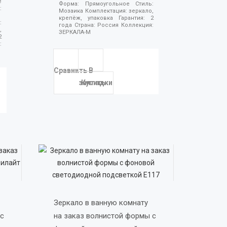
е
Форма:
Прямоугольное
Стиль:
:
Мозаика
Комплектация:
зеркало,
крепёж, упаковка
Гарантия:
2
:
года
Страна:
Россия
Коллекция:
,
ЗЕРКАЛА-М
2
:
Сравнить
В
закладки
Купить
Зеркало в ванную комнату 
с 
на заказ волнистой формы с 