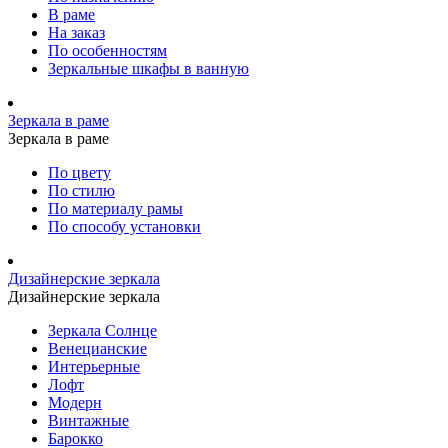
В раме
На заказ
По особенностям
Зеркальные шкафы в ванную
Зеркала в раме
Зеркала в раме
По цвету
По стилю
По материалу рамы
По способу установки
Дизайнерские зеркала
Дизайнерские зеркала
Зеркала Солнце
Венецианские
Интерьерные
Лофт
Модерн
Винтажные
Барокко