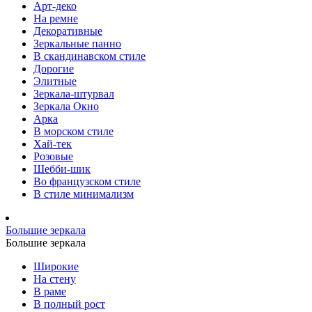
Арт-деко
На ремне
Декоративные
Зеркальные панно
В скандинавском стиле
Дорогие
Элитные
Зеркала-штурвал
Зеркала Окно
Арка
В морском стиле
Хай-тек
Розовые
Шебби-шик
Во французском стиле
В стиле минимализм
Большие зеркала
Большие зеркала
Широкие
На стену
В раме
В полный рост