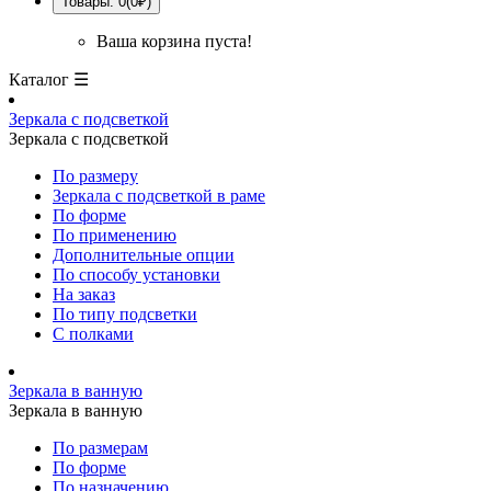
Товары: 0(0₽)
Ваша корзина пуста!
Каталог ☰
Зеркала с подсветкой
Зеркала с подсветкой
По размеру
Зеркала с подсветкой в раме
По форме
По применению
Дополнительные опции
По способу установки
На заказ
По типу подсветки
С полками
Зеркала в ванную
Зеркала в ванную
По размерам
По форме
По назначению