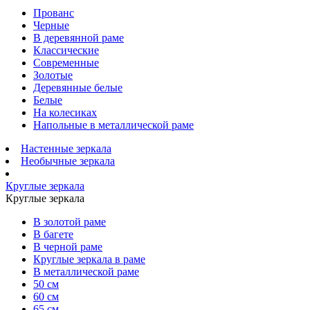
Прованс
Черные
В деревянной раме
Классические
Современные
Золотые
Деревянные белые
Белые
На колесиках
Напольные в металлической раме
Настенные зеркала
Необычные зеркала
Круглые зеркала
Круглые зеркала
В золотой раме
В багете
В черной раме
Круглые зеркала в раме
В металлической раме
50 см
60 см
65 см