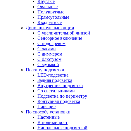
Круглые
Овальные
Полукруглые
Прямоугольные
Квадратные
Дополнительные опции
C увеличительной линзой
Сенсорное включение
С подогревом
С часами
С диммером
С блютузом
С музыкой
По типу подсветки
LED-подсветка
Задняя подсветка
Внутренняя подсветка
Со светильниками
Подсветка по периметру
Контурная подсветка
Парящие
По способу установки
Настенные
В полный рост
Напольные с подсветкой