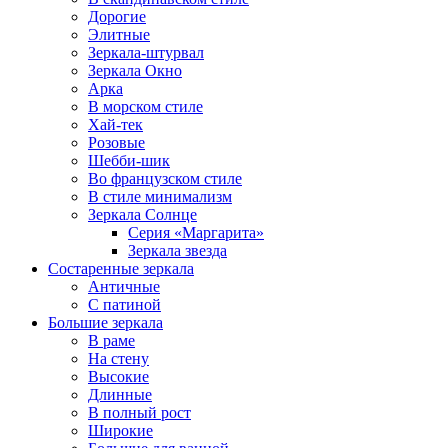
Дорогие
Элитные
Зеркала-штурвал
Зеркала Окно
Арка
В морском стиле
Хай-тек
Розовые
Шебби-шик
Во французском стиле
В стиле минимализм
Зеркала Солнце
Серия «Маргарита»
Зеркала звезда
Состаренные зеркала
Античные
С патиной
Большие зеркала
В раме
На стену
Высокие
Длинные
В полный рост
Широкие