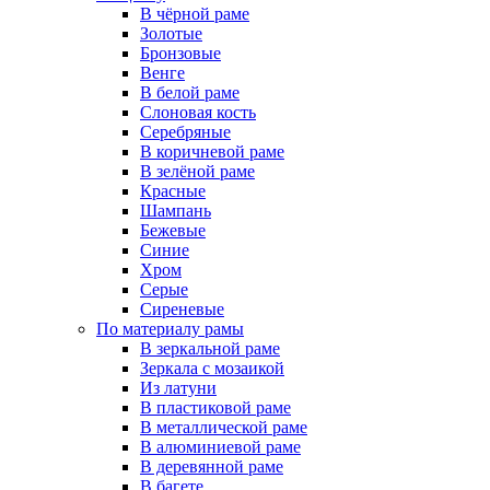
В чёрной раме
Золотые
Бронзовые
Венге
В белой раме
Слоновая кость
Серебряные
В коричневой раме
В зелёной раме
Красные
Шампань
Бежевые
Синие
Хром
Серые
Сиреневые
По материалу рамы
В зеркальной раме
Зеркала с мозаикой
Из латуни
В пластиковой раме
В металлической раме
В алюминиевой раме
В деревянной раме
В багете