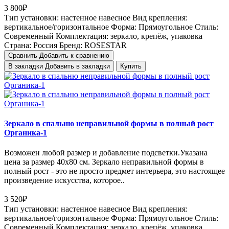
3 800₽
Тип установки:
настенное навесное
Вид крепления:
вертикальное/горизонтальное
Форма:
Прямоугольное
Стиль:
Cовременный
Комплектация:
зеркало, крепёж, упаковка
Страна:
Россия
Бренд:
ROSESTAR
Сравнить
Добавить к сравнению
В закладки
Добавить в закладки
Купить
Зеркало в спальню неправильной формы в полный рост
Органика-1
Возможен любой размер и добавление подсветки.Указана
цена за размер 40х80 см. Зеркало неправильной формы в
полный рост - это не просто предмет интерьера, это настоящее
произведение искусства, которое..
3 520₽
Тип установки:
настенное навесное
Вид крепления:
вертикальное/горизонтальное
Форма:
Прямоугольное
Стиль:
Cовременный
Комплектация:
зеркало, крепёж, упаковка