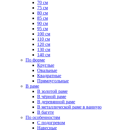
70 см
75 см
80 см
85 см
90 см
95 см
100 см
110 см
120 см
130 см
140 см
По форме
Круглые
Овальные
Квадратные
Прямоугольные
В раме
В золотой раме
В чёрной раме
В деревянной раме
В металлической раме в ванную
В багете
По особенностям
С подогревом
Навесные