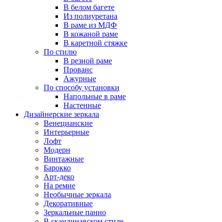
В белом багете
Из полиуретана
В раме из МДФ
В кожаной раме
В каретной стяжке
По стилю
В резной раме
Прованс
Ажурные
По способу установки
Напольные в раме
Настенные
Дизайнерские зеркала
Венецианские
Интерьерные
Лофт
Модерн
Винтажные
Барокко
Арт-деко
На ремне
Необычные зеркала
Декоративные
Зеркальные панно
В скандинавском стиле