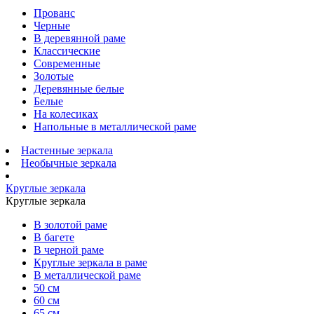
Прованс
Черные
В деревянной раме
Классические
Современные
Золотые
Деревянные белые
Белые
На колесиках
Напольные в металлической раме
Настенные зеркала
Необычные зеркала
Круглые зеркала
Круглые зеркала
В золотой раме
В багете
В черной раме
Круглые зеркала в раме
В металлической раме
50 см
60 см
65 см