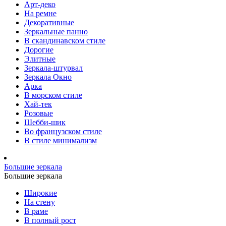
Арт-деко
На ремне
Декоративные
Зеркальные панно
В скандинавском стиле
Дорогие
Элитные
Зеркала-штурвал
Зеркала Окно
Арка
В морском стиле
Хай-тек
Розовые
Шебби-шик
Во французском стиле
В стиле минимализм
Большие зеркала
Большие зеркала
Широкие
На стену
В раме
В полный рост