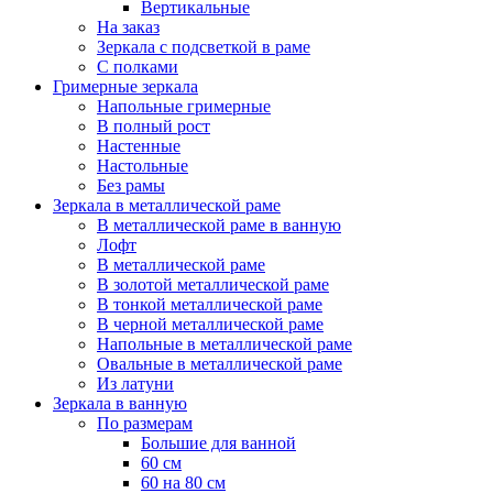
Вертикальные
На заказ
Зеркала с подсветкой в раме
С полками
Гримерные зеркала
Напольные гримерные
В полный рост
Настенные
Настольные
Без рамы
Зеркала в металлической раме
В металлической раме в ванную
Лофт
В металлической раме
В золотой металлической раме
В тонкой металлической раме
В черной металлической раме
Напольные в металлической раме
Овальные в металлической раме
Из латуни
Зеркала в ванную
По размерам
Большие для ванной
60 см
60 на 80 см