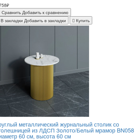
758₽
Сравнить
Добавить к сравнению
В закладки
Добавить в закладки
Купить
руглый металлический журнальный столик со
толешницей из ЛДСП Золото/Белый мрамор BN058
иаметр 60 см, высота 60 см