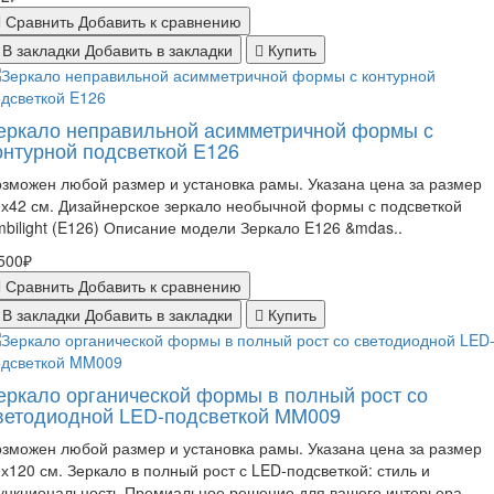
Сравнить
Добавить к сравнению
В закладки
Добавить в закладки
Купить
еркало неправильной асимметричной формы с
онтурной подсветкой E126
зможен любой размер и установка рамы. Указана цена за размер
х42 см. Дизайнерское зеркало необычной формы с подсветкой
bilight (E126) Описание модели Зеркало E126 &mdas..
500₽
Сравнить
Добавить к сравнению
В закладки
Добавить в закладки
Купить
еркало органической формы в полный рост со
ветодиодной LED-подсветкой MM009
зможен любой размер и установка рамы. Указана цена за размер
х120 см. Зеркало в полный рост с LED-подсветкой: стиль и
ункциональность Премиальное решение для вашего интерьера