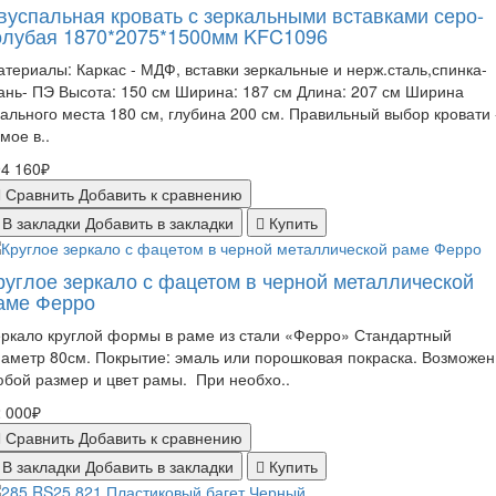
вуспальная кровать с зеркальными вставками серо-
олубая 1870*2075*1500мм KFC1096
териалы: Каркас - МДФ, вставки зеркальные и нерж.сталь,спинка-
ань- ПЭ Высота: 150 см Ширина: 187 см Длина: 207 см Ширина
ального места 180 см, глубина 200 см. Правильный выбор кровати 
мое в..
4 160₽
Сравнить
Добавить к сравнению
В закладки
Добавить в закладки
Купить
руглое зеркало с фацетом в черной металлической
аме Ферро
ркало круглой формы в раме из стали «Ферро» Стандартный
аметр 80см. Покрытие: эмаль или порошковая покраска. Возможен
бой размер и цвет рамы. При необхо..
 000₽
Сравнить
Добавить к сравнению
В закладки
Добавить в закладки
Купить