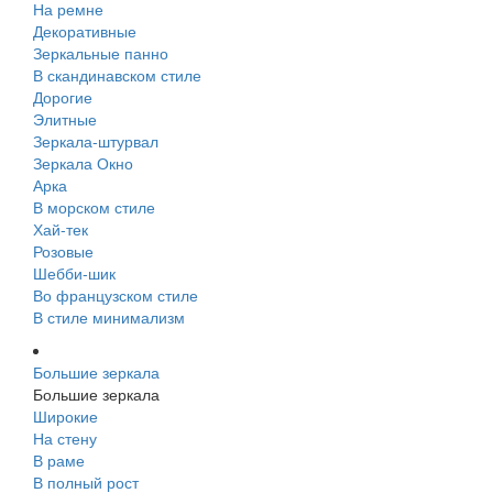
На ремне
Декоративные
Зеркальные панно
В скандинавском стиле
Дорогие
Элитные
Зеркала-штурвал
Зеркала Окно
Арка
В морском стиле
Хай-тек
Розовые
Шебби-шик
Во французском стиле
В стиле минимализм
Большие зеркала
Большие зеркала
Широкие
На стену
В раме
В полный рост