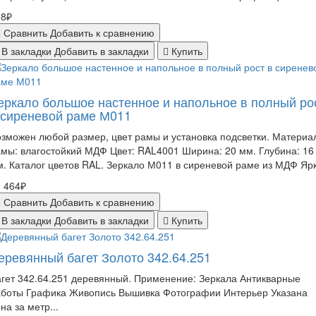
18₽
Сравнить
Добавить к сравнению
В закладки
Добавить в закладки
Купить
еркало большое настенное и напольное в полный ро
 сиреневой раме М011
зможен любой размер, цвет рамы и установка подсветки. Материа
мы: влагостойкий МДФ Цвет: RAL4001 Ширина: 20 мм. Глубина: 16
. Каталог цветов RAL. Зеркало М011 в сиреневой раме из МДФ Ярк
 464₽
Сравнить
Добавить к сравнению
В закладки
Добавить в закладки
Купить
еревянный багет Золото 342.64.251
гет 342.64.251 деревянный. Применение: Зеркала Антикварные
аботы Графика Живопись Вышивка Фотографии Интерьер Указана
на за метр...