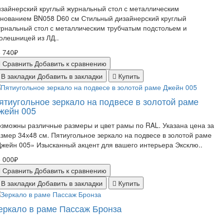
зайнерский круглый журнальный стол с металлическим
снованием BN058 D60 см Стильный дизайнерский круглый
рнальный стол с металлическим трубчатым подстольем и
олешницей из ЛД..
 740₽
Сравнить
Добавить к сравнению
В закладки
Добавить в закладки
Купить
ятиугольное зеркало на подвесе в золотой раме
жейн 005
зможны различные размеры и цвет рамы по RAL. Указана цена за
змер 34х48 см. Пятиугольное зеркало на подвесе в золотой раме
жейн 005» Изысканный акцент для вашего интерьера Эксклю..
 000₽
Сравнить
Добавить к сравнению
В закладки
Добавить в закладки
Купить
еркало в раме Пассаж Бронза