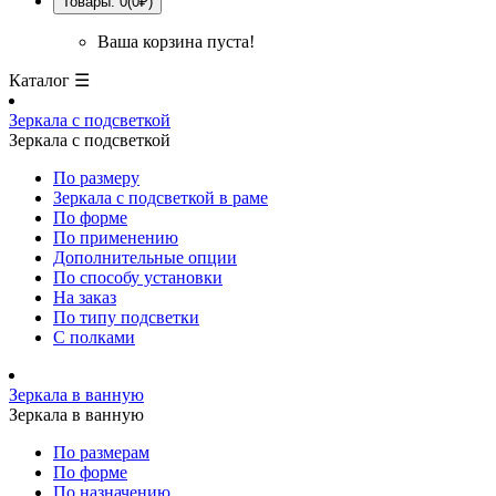
Товары: 0(0₽)
Ваша корзина пуста!
Каталог ☰
Зеркала с подсветкой
Зеркала с подсветкой
По размеру
Зеркала с подсветкой в раме
По форме
По применению
Дополнительные опции
По способу установки
На заказ
По типу подсветки
С полками
Зеркала в ванную
Зеркала в ванную
По размерам
По форме
По назначению