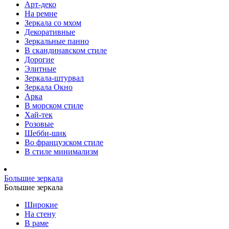
Арт-деко
На ремне
Зеркала со мхом
Декоративные
Зеркальные панно
В скандинавском стиле
Дорогие
Элитные
Зеркала-штурвал
Зеркала Окно
Арка
В морском стиле
Хай-тек
Розовые
Шебби-шик
Во французском стиле
В стиле минимализм
Большие зеркала
Большие зеркала
Широкие
На стену
В раме