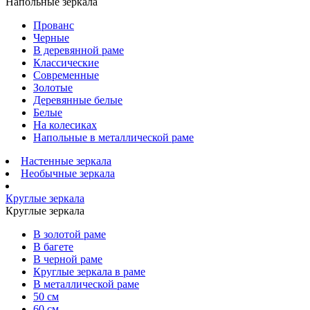
Напольные зеркала
Прованс
Черные
В деревянной раме
Классические
Современные
Золотые
Деревянные белые
Белые
На колесиках
Напольные в металлической раме
Настенные зеркала
Необычные зеркала
Круглые зеркала
Круглые зеркала
В золотой раме
В багете
В черной раме
Круглые зеркала в раме
В металлической раме
50 см
60 см