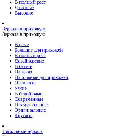
В полный рост
Длинные
Высокие
Зеркала в прихожую
Зеркала в прихожую
В раме
Большие для прихожей
В полный рост
Дизайнерские
В багете
На заказ
Напольные для прихожей
Овальные
Узкие
В белой раме
Современные
Прямоугольные
Оригинальные
Круглые
Напольные зеркала