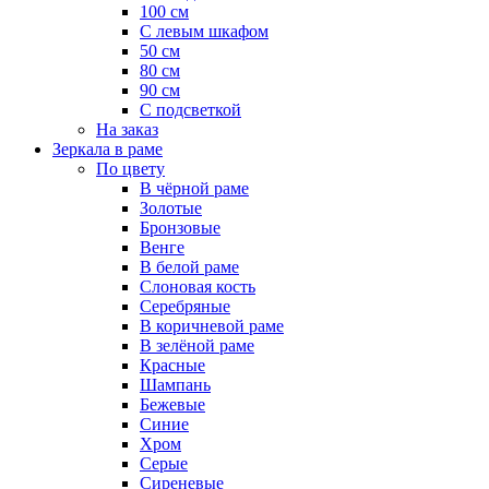
100 см
С левым шкафом
50 см
80 см
90 см
С подсветкой
На заказ
Зеркала в раме
По цвету
В чёрной раме
Золотые
Бронзовые
Венге
В белой раме
Слоновая кость
Серебряные
В коричневой раме
В зелёной раме
Красные
Шампань
Бежевые
Синие
Хром
Серые
Сиреневые