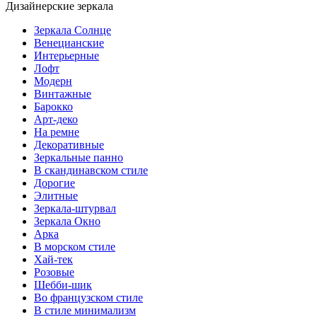
Дизайнерские зеркала
Зеркала Солнце
Венецианские
Интерьерные
Лофт
Модерн
Винтажные
Барокко
Арт-деко
На ремне
Декоративные
Зеркальные панно
В скандинавском стиле
Дорогие
Элитные
Зеркала-штурвал
Зеркала Окно
Арка
В морском стиле
Хай-тек
Розовые
Шебби-шик
Во французском стиле
В стиле минимализм