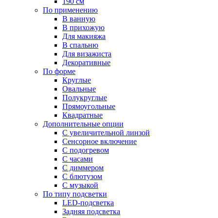
190 см
По применению
В ванную
В прихожую
Для макияжа
В спальню
Для визажиста
Декоративные
По форме
Круглые
Овальные
Полукруглые
Прямоугольные
Квадратные
Дополнительные опции
C увеличительной линзой
Сенсорное включение
С подогревом
С часами
С диммером
С блютузом
С музыкой
По типу подсветки
LED-подсветка
Задняя подсветка