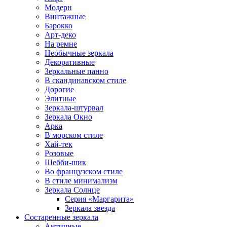
Модерн
Винтажные
Барокко
Арт-деко
На ремне
Необычные зеркала
Декоративные
Зеркальные панно
В скандинавском стиле
Дорогие
Элитные
Зеркала-штурвал
Зеркала Окно
Арка
В морском стиле
Хай-тек
Розовые
Шебби-шик
Во французском стиле
В стиле минимализм
Зеркала Солнце
Серия «Маргарита»
Зеркала звезда
Состаренные зеркала
Античные