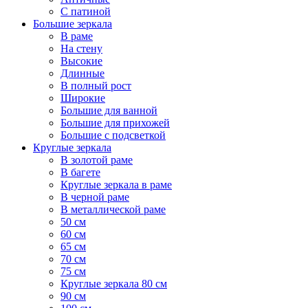
С патиной
Большие зеркала
В раме
На стену
Высокие
Длинные
В полный рост
Широкие
Большие для ванной
Большие для прихожей
Большие с подсветкой
Круглые зеркала
В золотой раме
В багете
Круглые зеркала в раме
В черной раме
В металлической раме
50 см
60 см
65 см
70 см
75 см
Круглые зеркала 80 см
90 см