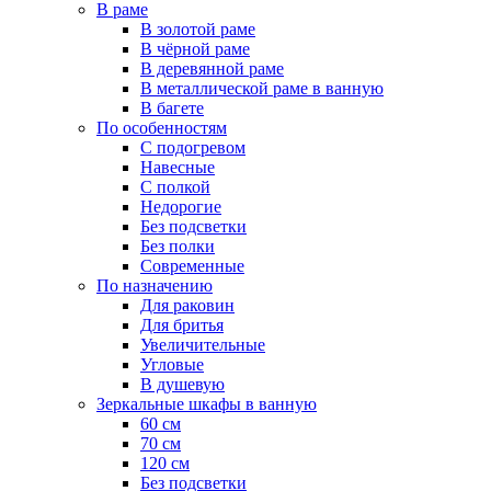
В раме
В золотой раме
В чёрной раме
В деревянной раме
В металлической раме в ванную
В багете
По особенностям
С подогревом
Навесные
С полкой
Недорогие
Без подсветки
Без полки
Современные
По назначению
Для раковин
Для бритья
Увеличительные
Угловые
В душевую
Зеркальные шкафы в ванную
60 см
70 см
120 см
Без подсветки