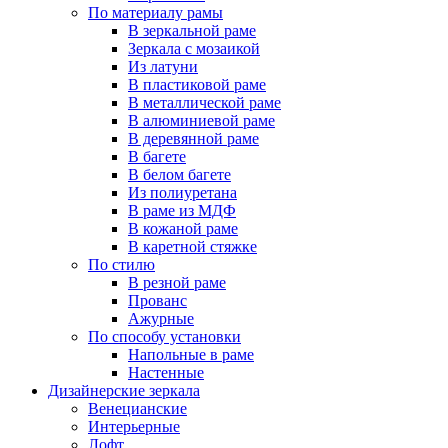
По материалу рамы
В зеркальной раме
Зеркала с мозаикой
Из латуни
В пластиковой раме
В металлической раме
В алюминиевой раме
В деревянной раме
В багете
В белом багете
Из полиуретана
В раме из МДФ
В кожаной раме
В каретной стяжке
По стилю
В резной раме
Прованс
Ажурные
По способу установки
Напольные в раме
Настенные
Дизайнерские зеркала
Венецианские
Интерьерные
Лофт