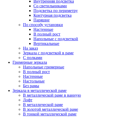
Внутренняя подсветка
Со светильниками
Подсветка по периметру
Контурная подсветка
Парящие
По способу установки
Настенные
В полный рост
Напольные с подсветкой
Вертикальные
На заказ
Зеркала с подсветкой в раме
С полками
Гримерные зеркала
Напольные гримерные
В полный рост
Настенные
Настольные
Без рамы
Зеркала в металлической раме
В металлической раме в ванную
Лофт
В металлической раме
В золотой металлической раме
В тонкой металлической раме