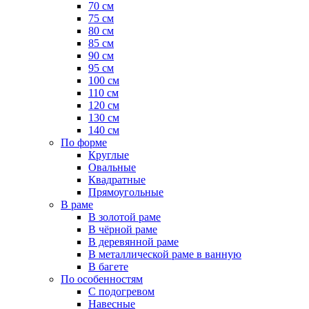
70 см
75 см
80 см
85 см
90 см
95 см
100 см
110 см
120 см
130 см
140 см
По форме
Круглые
Овальные
Квадратные
Прямоугольные
В раме
В золотой раме
В чёрной раме
В деревянной раме
В металлической раме в ванную
В багете
По особенностям
С подогревом
Навесные