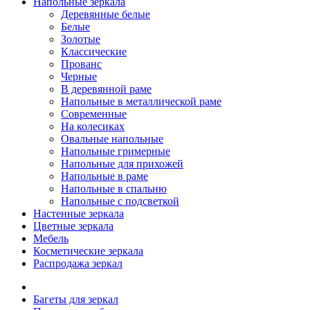
Напольные зеркала
Деревянные белые
Белые
Золотые
Классические
Прованс
Черные
В деревянной раме
Напольные в металлической раме
Современные
На колесиках
Овальные напольные
Напольные гримерные
Напольные для прихожей
Напольные в раме
Напольные в спальню
Напольные с подсветкой
Настенные зеркала
Цветные зеркала
Мебель
Косметические зеркала
Распродажа зеркал
Багеты для зеркал