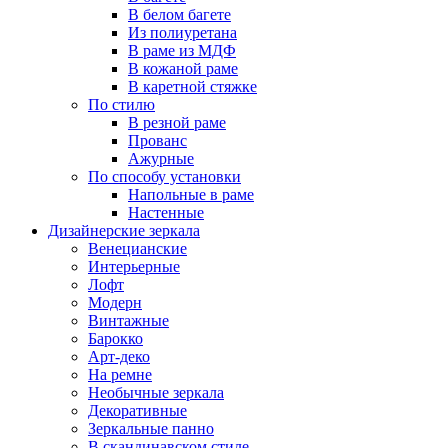
В белом багете
Из полиуретана
В раме из МДФ
В кожаной раме
В каретной стяжке
По стилю
В резной раме
Прованс
Ажурные
По способу установки
Напольные в раме
Настенные
Дизайнерские зеркала
Венецианские
Интерьерные
Лофт
Модерн
Винтажные
Барокко
Арт-деко
На ремне
Необычные зеркала
Декоративные
Зеркальные панно
В скандинавском стиле