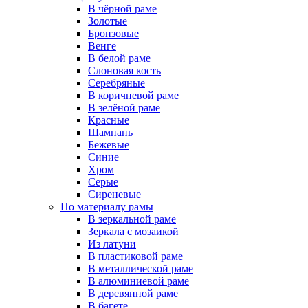
В чёрной раме
Золотые
Бронзовые
Венге
В белой раме
Слоновая кость
Серебряные
В коричневой раме
В зелёной раме
Красные
Шампань
Бежевые
Синие
Хром
Серые
Сиреневые
По материалу рамы
В зеркальной раме
Зеркала с мозаикой
Из латуни
В пластиковой раме
В металлической раме
В алюминиевой раме
В деревянной раме
В багете