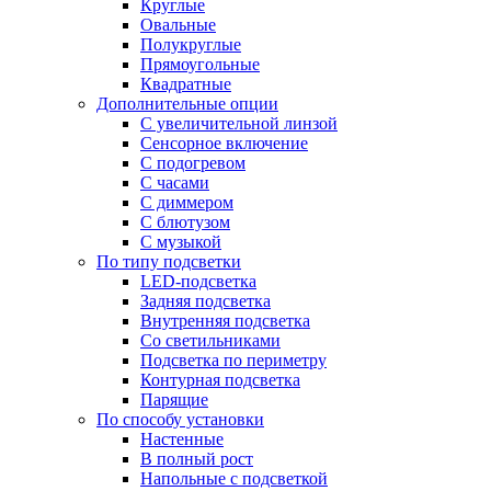
Круглые
Овальные
Полукруглые
Прямоугольные
Квадратные
Дополнительные опции
C увеличительной линзой
Сенсорное включение
С подогревом
С часами
С диммером
С блютузом
С музыкой
По типу подсветки
LED-подсветка
Задняя подсветка
Внутренняя подсветка
Со светильниками
Подсветка по периметру
Контурная подсветка
Парящие
По способу установки
Настенные
В полный рост
Напольные с подсветкой