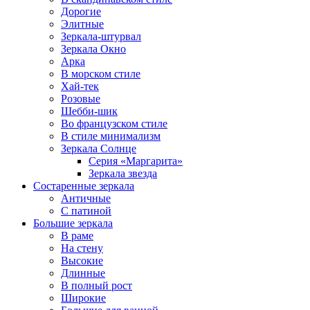
Дорогие
Элитные
Зеркала-штурвал
Зеркала Окно
Арка
В морском стиле
Хай-тек
Розовые
Шебби-шик
Во французском стиле
В стиле минимализм
Зеркала Солнце
Серия «Маргарита»
Зеркала звезда
Состаренные зеркала
Античные
С патиной
Большие зеркала
В раме
На стену
Высокие
Длинные
В полный рост
Широкие