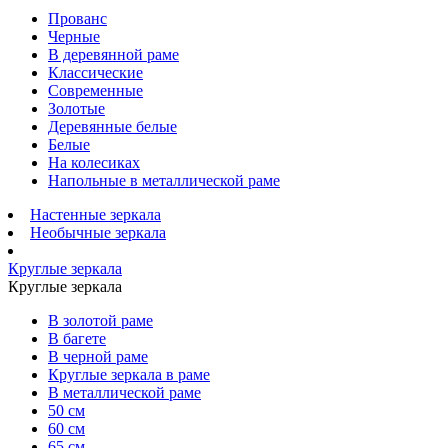
Прованс
Черные
В деревянной раме
Классические
Современные
Золотые
Деревянные белые
Белые
На колесиках
Напольные в металлической раме
Настенные зеркала
Необычные зеркала
Круглые зеркала
Круглые зеркала
В золотой раме
В багете
В черной раме
Круглые зеркала в раме
В металлической раме
50 см
60 см
65 см