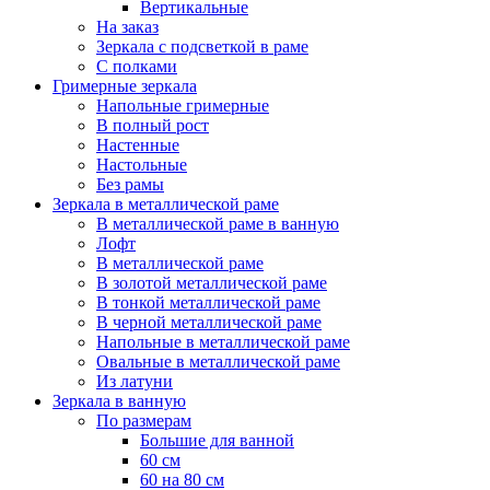
Вертикальные
На заказ
Зеркала с подсветкой в раме
С полками
Гримерные зеркала
Напольные гримерные
В полный рост
Настенные
Настольные
Без рамы
Зеркала в металлической раме
В металлической раме в ванную
Лофт
В металлической раме
В золотой металлической раме
В тонкой металлической раме
В черной металлической раме
Напольные в металлической раме
Овальные в металлической раме
Из латуни
Зеркала в ванную
По размерам
Большие для ванной
60 см
60 на 80 см