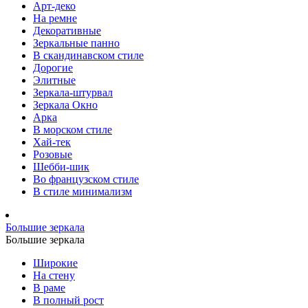
Арт-деко
На ремне
Декоративные
Зеркальные панно
В скандинавском стиле
Дорогие
Элитные
Зеркала-штурвал
Зеркала Окно
Арка
В морском стиле
Хай-тек
Розовые
Шебби-шик
Во французском стиле
В стиле минимализм
Большие зеркала
Большие зеркала
Широкие
На стену
В раме
В полный рост