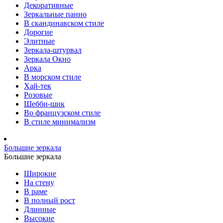
Декоративные
Зеркальные панно
В скандинавском стиле
Дорогие
Элитные
Зеркала-штурвал
Зеркала Окно
Арка
В морском стиле
Хай-тек
Розовые
Шебби-шик
Во французском стиле
В стиле минимализм
Большие зеркала
Большие зеркала
Широкие
На стену
В раме
В полный рост
Длинные
Высокие