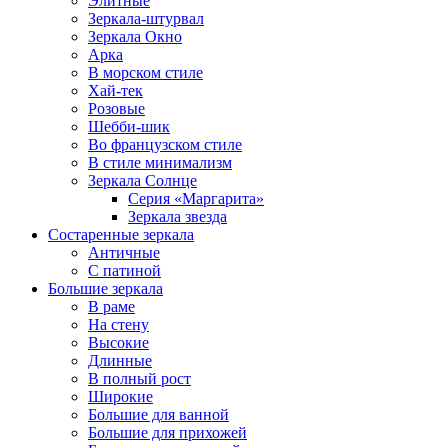
Элитные
Зеркала-штурвал
Зеркала Окно
Арка
В морском стиле
Хай-тек
Розовые
Шебби-шик
Во французском стиле
В стиле минимализм
Зеркала Солнце
Серия «Маргарита»
Зеркала звезда
Состаренные зеркала
Античные
С патиной
Большие зеркала
В раме
На стену
Высокие
Длинные
В полный рост
Широкие
Большие для ванной
Большие для прихожей