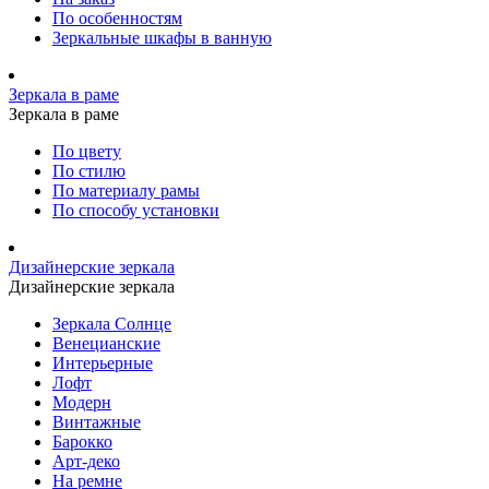
По особенностям
Зеркальные шкафы в ванную
Зеркала в раме
Зеркала в раме
По цвету
По стилю
По материалу рамы
По способу установки
Дизайнерские зеркала
Дизайнерские зеркала
Зеркала Солнце
Венецианские
Интерьерные
Лофт
Модерн
Винтажные
Барокко
Арт-деко
На ремне