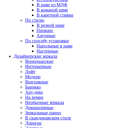
В раме из МДФ
В кожаной раме
В каретной стяжке
По стилю
В резной раме
Прованс
Ажурные
По способу установки
Напольные в раме
Настенные
Дизайнерские зеркала
Венецианские
Интерьерные
Лофт
Модерн
Винтажные
Барокко
Арт-деко
На ремне
Необычные зеркала
Декоративные
Зеркальные панно
В скандинавском стиле
Дорогие