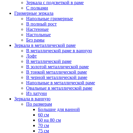
Зеркала с подсветкой в раме
С полками
Гримерные зеркала
Напольные гримерные
В полный рост
Настенные
Настольные
Без рамы
Зеркала в металлической раме
В металлической раме в ванную
Лофт
В металлической раме
В золотой металлической раме
В тонкой металлической раме
В черной металлической раме
Напольные в металлической раме
Овальные в металлической раме
Из латуни
Зеркала в ванную
По размерам
Большие для ванной
60 см
60 на 80 см
70 см
75 см