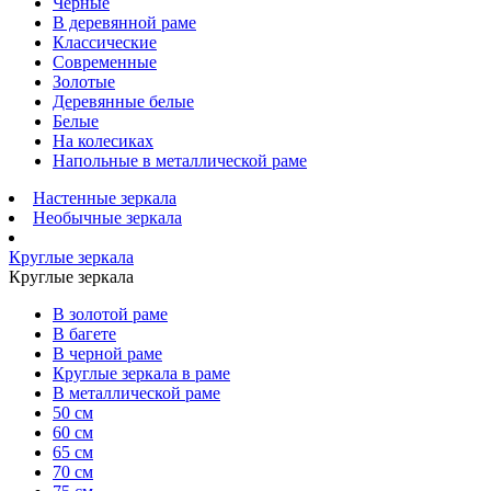
Черные
В деревянной раме
Классические
Современные
Золотые
Деревянные белые
Белые
На колесиках
Напольные в металлической раме
Настенные зеркала
Необычные зеркала
Круглые зеркала
Круглые зеркала
В золотой раме
В багете
В черной раме
Круглые зеркала в раме
В металлической раме
50 см
60 см
65 см
70 см