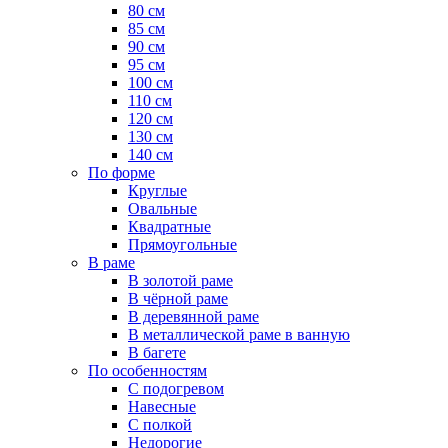
80 см
85 см
90 см
95 см
100 см
110 см
120 см
130 см
140 см
По форме
Круглые
Овальные
Квадратные
Прямоугольные
В раме
В золотой раме
В чёрной раме
В деревянной раме
В металлической раме в ванную
В багете
По особенностям
С подогревом
Навесные
С полкой
Недорогие