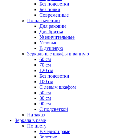
Без подсветки
Без полки
Современные
По назначению
Для раковин
Для бритья
Увеличительные
Угловые
В душевую
Зеркальные шкафы в ванную
60 см
70 см
120 см
Без подсветки
100 см
С левым шкафом
50 см
80 см
90 см
С подсветкой
На заказ
Зеркала в раме
По цвету
В чёрной раме
Золотые