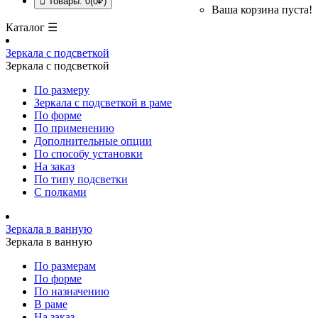
Товары: 0(0₽)
Ваша корзина пуста!
Каталог ☰
Зеркала с подсветкой
Зеркала с подсветкой
По размеру
Зеркала с подсветкой в раме
По форме
По применению
Дополнительные опции
По способу установки
На заказ
По типу подсветки
С полками
Зеркала в ванную
Зеркала в ванную
По размерам
По форме
По назначению
В раме
На заказ