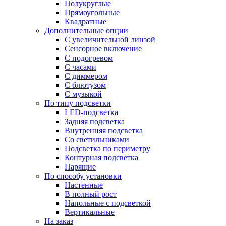
Полукруглые
Прямоугольные
Квадратные
Дополнительные опции
C увеличительной линзой
Сенсорное включение
С подогревом
С часами
С диммером
С блютузом
С музыкой
По типу подсветки
LED-подсветка
Задняя подсветка
Внутренняя подсветка
Со светильниками
Подсветка по периметру
Контурная подсветка
Парящие
По способу установки
Настенные
В полный рост
Напольные с подсветкой
Вертикальные
На заказ