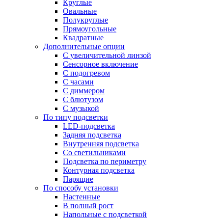
Круглые
Овальные
Полукруглые
Прямоугольные
Квадратные
Дополнительные опции
C увеличительной линзой
Сенсорное включение
С подогревом
С часами
С диммером
С блютузом
С музыкой
По типу подсветки
LED-подсветка
Задняя подсветка
Внутренняя подсветка
Со светильниками
Подсветка по периметру
Контурная подсветка
Парящие
По способу установки
Настенные
В полный рост
Напольные с подсветкой