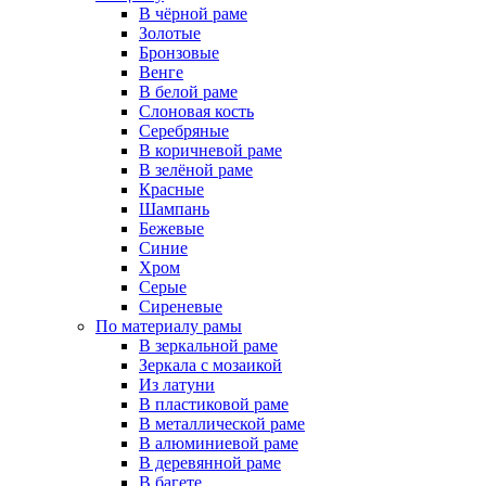
В чёрной раме
Золотые
Бронзовые
Венге
В белой раме
Слоновая кость
Серебряные
В коричневой раме
В зелёной раме
Красные
Шампань
Бежевые
Синие
Хром
Серые
Сиреневые
По материалу рамы
В зеркальной раме
Зеркала с мозаикой
Из латуни
В пластиковой раме
В металлической раме
В алюминиевой раме
В деревянной раме
В багете