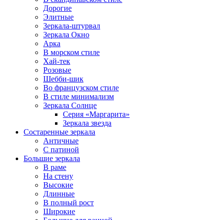
Дорогие
Элитные
Зеркала-штурвал
Зеркала Окно
Арка
В морском стиле
Хай-тек
Розовые
Шебби-шик
Во французском стиле
В стиле минимализм
Зеркала Солнце
Серия «Маргарита»
Зеркала звезда
Состаренные зеркала
Античные
С патиной
Большие зеркала
В раме
На стену
Высокие
Длинные
В полный рост
Широкие