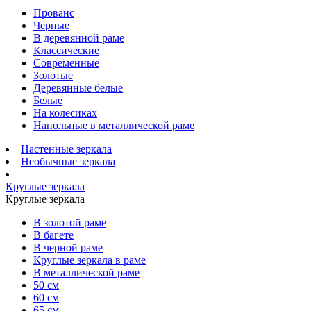
Прованс
Черные
В деревянной раме
Классические
Современные
Золотые
Деревянные белые
Белые
На колесиках
Напольные в металлической раме
Настенные зеркала
Необычные зеркала
Круглые зеркала
Круглые зеркала
В золотой раме
В багете
В черной раме
Круглые зеркала в раме
В металлической раме
50 см
60 см
65 см