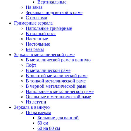
Вертикальные
На заказ
Зеркала с подсветкой в раме
С полками
Гримерные зеркала
Напольные гримерные
В полный рост
Настенные
Настольные
Без рамы
Зеркала в металлической раме
В металлической раме в ванную
Лофт
В металлической раме
В золотой металлической раме
В тонкой металлической раме
В черной металлической раме
Напольные в металлической раме
Овальные в металлической раме
Из латуни
Зеркала в ванную
По размерам
Большие для ванной
60 см
60 на 80 см