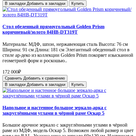
В закладки
Добавить в закладки
Купить
Стол обеденный прямоугольный Golden Prism
коричневый/золото 84HB-DT319T
Материалы: МДФ, шпон, нержавеющая сталь Высота: 76 см
Ширина: 91 см Длина: 181 см Элегантный обеденный стол в
стиле ар-деко из коллекции Golden Prism покоряет изысканной
геометрией форм и роскошью..
172 000₽
Сравнить
Добавить к сравнению
В закладки
Добавить в закладки
Купить
Напольное и настенное большое зеркало-арка c
закруглёнными углами в чёрной раме Оскар 5
Большое арочное зеркало с закруглёнными углами в чёрной
раме из МДФ, модель Оскар 5. Возможен любой размер и цвет
рамы по RAL. Указана цена за зеркало 60х120 см. Настенная и