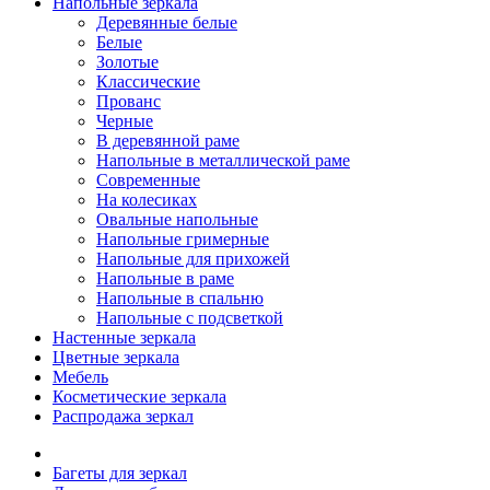
Напольные зеркала
Деревянные белые
Белые
Золотые
Классические
Прованс
Черные
В деревянной раме
Напольные в металлической раме
Современные
На колесиках
Овальные напольные
Напольные гримерные
Напольные для прихожей
Напольные в раме
Напольные в спальню
Напольные с подсветкой
Настенные зеркала
Цветные зеркала
Мебель
Косметические зеркала
Распродажа зеркал
Багеты для зеркал