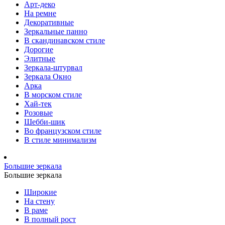
Арт-деко
На ремне
Декоративные
Зеркальные панно
В скандинавском стиле
Дорогие
Элитные
Зеркала-штурвал
Зеркала Окно
Арка
В морском стиле
Хай-тек
Розовые
Шебби-шик
Во французском стиле
В стиле минимализм
Большие зеркала
Большие зеркала
Широкие
На стену
В раме
В полный рост