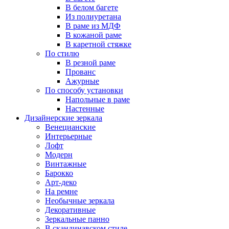
В белом багете
Из полиуретана
В раме из МДФ
В кожаной раме
В каретной стяжке
По стилю
В резной раме
Прованс
Ажурные
По способу установки
Напольные в раме
Настенные
Дизайнерские зеркала
Венецианские
Интерьерные
Лофт
Модерн
Винтажные
Барокко
Арт-деко
На ремне
Необычные зеркала
Декоративные
Зеркальные панно
В скандинавском стиле