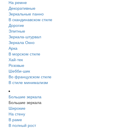
На ремне
Декоративные
Зеркальные панно
В скандинавском стиле
Дорогие
Элитные
Зеркала-штурвал
Зеркала Окно
Арка
В морском стиле
Хай-тек
Розовые
Шебби-шик
Во французском стиле
В стиле минимализм
Большие зеркала
Большие зеркала
Широкие
На стену
В раме
В полный рост