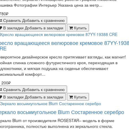
шивка Фотографии Интерьер Указана цена за метр...
780₽
Сравнить
Добавить к сравнению
В закладки
Добавить в закладки
Купить
ресло вращающееся велюровое кремовое 87YY-193
RE
вероятное дизайнерское кресло притягивает взгляды, как магнит!
ойная спинка сложного футуристичного кроя, переходящая в
длокотники, и мягкая подушка на сиденье обеспечивают
ксимальный комфорт...
 200₽
Сравнить
Добавить к сравнению
В закладки
Добавить в закладки
Купить
еркало восьмиугольное Blum Состаренное серебро
еркало Blum от производителя ROSESTAR– модель в форме
огогранника, полностью выполнена из зеркального стекла.