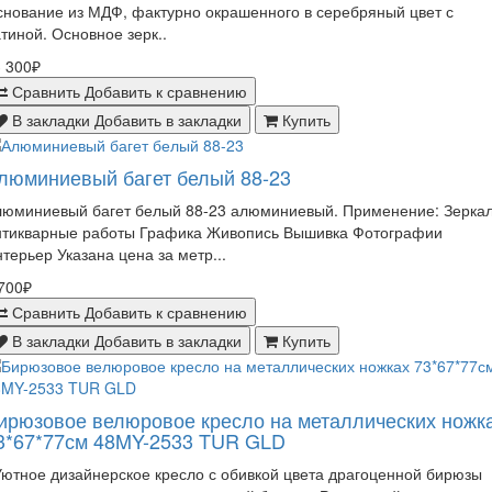
нование из МДФ, фактурно окрашенного в серебряный цвет с
тиной. Основное зерк..
 300₽
Сравнить
Добавить к сравнению
В закладки
Добавить в закладки
Купить
люминиевый багет белый 88-23
люминиевый багет белый 88-23 алюминиевый. Применение: Зерка
нтикварные работы Графика Живопись Вышивка Фотографии
терьер Указана цена за метр...
700₽
Сравнить
Добавить к сравнению
В закладки
Добавить в закладки
Купить
ирюзовое велюровое кресло на металлических ножк
3*67*77см 48MY-2533 TUR GLD
тное дизайнерское кресло с обивкой цвета драгоценной бирюзы