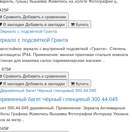
варель, гуашь) Вышивка Живопись на холсте Фотографии ц..
425₽
Сравнить
Добавить к сравнению
В закладки
Добавить в закладки
Купить
еркало с подсветкой Гранта
агостойкое зеркало с внутренней подсветкой «Гранта». Степень
агозащиты IP44. Применение: ванная прихожая спальня комната
стиная для макияжа салон парикмахерская магазин ..
 975₽
Сравнить
Добавить к сравнению
В закладки
Добавить в закладки
Купить
еревянный багет Чёрный глянцевый 300.44.045
гет 300.44.045 деревянный. Применение: Зеркала Антикварные
аботы Графика Живопись Вышивка Фотографии Интерьер Указана
на за метр...
045₽