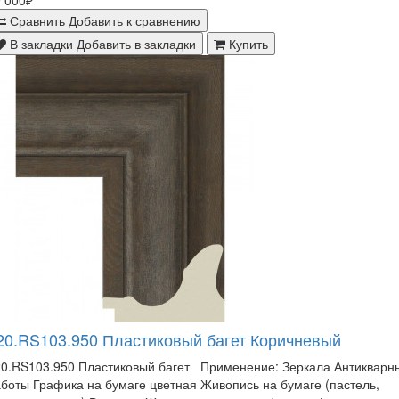
 000₽
Сравнить
Добавить к сравнению
В закладки
Добавить в закладки
Купить
20.RS103.950 Пластиковый багет Коричневый
20.RS103.950 Пластиковый багет Применение: Зеркала Антикварн
боты Графика на бумаге цветная Живопись на бумаге (пастель,