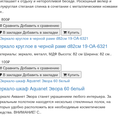
иглашает к отдыху и неторопливой беседе. Роскошный велюр и
лукруглая стеганая спинка в сочетании с металлическими ножками
и..
 800₽
Сравнить
Добавить к сравнению
В закладки
Добавить в закладки
Купить
еркало круглое в черной раме d82см 19-OA-6321
териалы: зеркало, металл, МДФ Высота: 82 см Ширина: 82 см..
 100₽
Сравнить
Добавить к сравнению
В закладки
Добавить в закладки
Купить
еркало-шкаф Aquanet Эвора 60 белый
ркало Акванет Эвора станет украшением любого интерьера. За
ркальным полотном находятся несколько стеклянных полок, на
торых удобно расположить все необходимые косметические
едства. ВНИМАНИЕ! С..