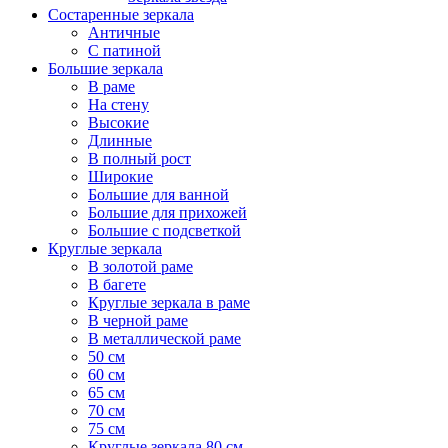
Состаренные зеркала
Античные
С патиной
Большие зеркала
В раме
На стену
Высокие
Длинные
В полный рост
Широкие
Большие для ванной
Большие для прихожей
Большие с подсветкой
Круглые зеркала
В золотой раме
В багете
Круглые зеркала в раме
В черной раме
В металлической раме
50 см
60 см
65 см
70 см
75 см
Круглые зеркала 80 см