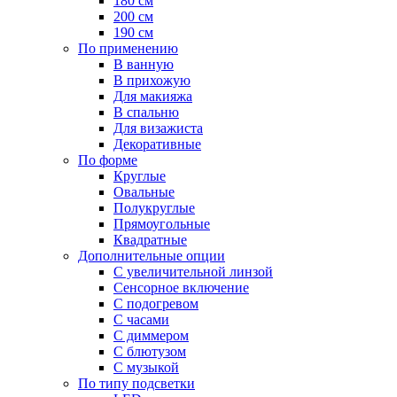
180 см
200 см
190 см
По применению
В ванную
В прихожую
Для макияжа
В спальню
Для визажиста
Декоративные
По форме
Круглые
Овальные
Полукруглые
Прямоугольные
Квадратные
Дополнительные опции
C увеличительной линзой
Сенсорное включение
С подогревом
С часами
С диммером
С блютузом
С музыкой
По типу подсветки