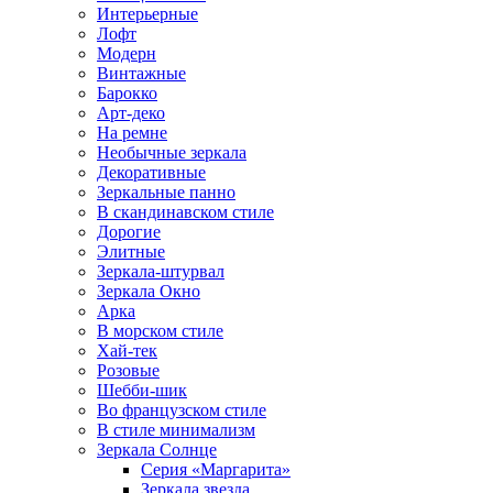
Интерьерные
Лофт
Модерн
Винтажные
Барокко
Арт-деко
На ремне
Необычные зеркала
Декоративные
Зеркальные панно
В скандинавском стиле
Дорогие
Элитные
Зеркала-штурвал
Зеркала Окно
Арка
В морском стиле
Хай-тек
Розовые
Шебби-шик
Во французском стиле
В стиле минимализм
Зеркала Солнце
Серия «Маргарита»
Зеркала звезда