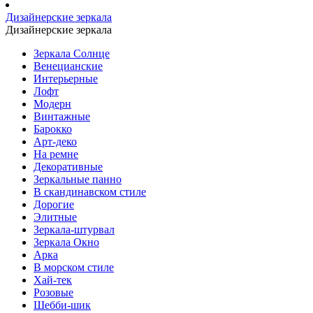
Дизайнерские зеркала
Дизайнерские зеркала
Зеркала Солнце
Венецианские
Интерьерные
Лофт
Модерн
Винтажные
Барокко
Арт-деко
На ремне
Декоративные
Зеркальные панно
В скандинавском стиле
Дорогие
Элитные
Зеркала-штурвал
Зеркала Окно
Арка
В морском стиле
Хай-тек
Розовые
Шебби-шик