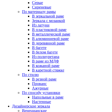
Серые
Сиреневые
По материалу рамы
В зеркальной раме
Зеркала с мозаикой
Из латуни
В пластиковой раме
В металлической раме
В алюминиевой раме
В деревянной раме
В багете
В белом багете
Из полиуретана
В раме из МДФ
В кожаной раме
В каретной стяжке
По стилю
В резной раме
Прованс
Ажурные
По способу установки
Напольные в раме
Настенные
Дизайнерские зеркала
Венецианские