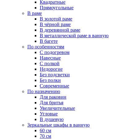
Квадратные
Прямоугольные
В раме
В золотой раме
В чёрной раме
В деревянной раме
В металлической раме в ванную
В багете
По особенностям
С подогревом
Навесные
С полкой
Недорогие
Без подсветки
Без полки
Современные
По назначению
Для раковин
Для бритья
Увеличительные
Угловые
В душевую
Зеркальные шкафы в ванную
60 см
70 см