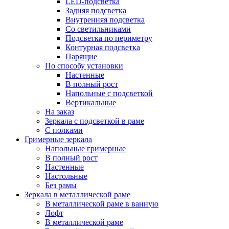
LED-подсветка
Задняя подсветка
Внутренняя подсветка
Со светильниками
Подсветка по периметру
Контурная подсветка
Парящие
По способу установки
Настенные
В полный рост
Напольные с подсветкой
Вертикальные
На заказ
Зеркала с подсветкой в раме
С полками
Гримерные зеркала
Напольные гримерные
В полный рост
Настенные
Настольные
Без рамы
Зеркала в металлической раме
В металлической раме в ванную
Лофт
В металлической раме