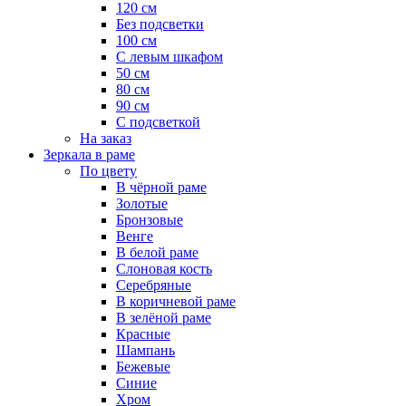
120 см
Без подсветки
100 см
С левым шкафом
50 см
80 см
90 см
С подсветкой
На заказ
Зеркала в раме
По цвету
В чёрной раме
Золотые
Бронзовые
Венге
В белой раме
Слоновая кость
Серебряные
В коричневой раме
В зелёной раме
Красные
Шампань
Бежевые
Синие
Хром