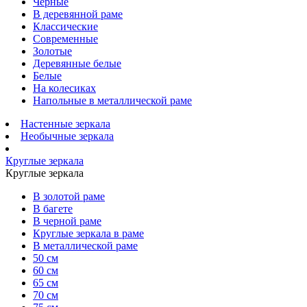
Черные
В деревянной раме
Классические
Современные
Золотые
Деревянные белые
Белые
На колесиках
Напольные в металлической раме
Настенные зеркала
Необычные зеркала
Круглые зеркала
Круглые зеркала
В золотой раме
В багете
В черной раме
Круглые зеркала в раме
В металлической раме
50 см
60 см
65 см
70 см