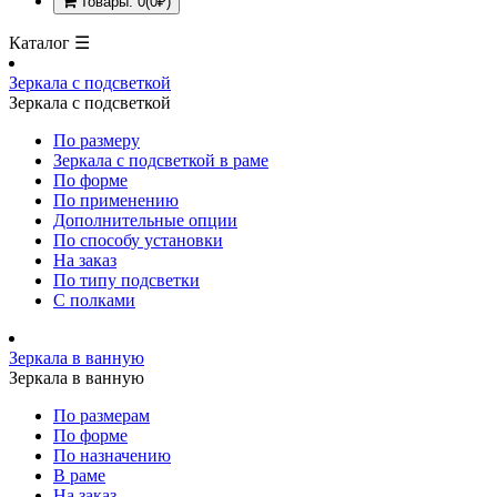
Товары: 0(0₽)
Каталог ☰
Зеркала с подсветкой
Зеркала с подсветкой
По размеру
Зеркала с подсветкой в раме
По форме
По применению
Дополнительные опции
По способу установки
На заказ
По типу подсветки
С полками
Зеркала в ванную
Зеркала в ванную
По размерам
По форме
По назначению
В раме
На заказ