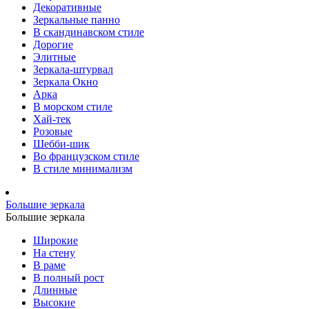
Декоративные
Зеркальные панно
В скандинавском стиле
Дорогие
Элитные
Зеркала-штурвал
Зеркала Окно
Арка
В морском стиле
Хай-тек
Розовые
Шебби-шик
Во французском стиле
В стиле минимализм
Большие зеркала
Большие зеркала
Широкие
На стену
В раме
В полный рост
Длинные
Высокие