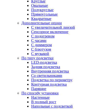
Круглые
Овальные
Полукруглые
Прямоугольные
Квадратные
Дополнительные опции
C увеличительной линзой
Сенсорное включение
С подогревом
С часами
С диммером
С блютузом
С музыкой
По типу подсветки
LED-подсветка
Задняя подсветка
Внутренняя подсветка
Со светильниками
Подсветка по периметру
Контурная подсветка
Парящие
По способу установки
Настенные
В полный рост
Напольные с подсветкой