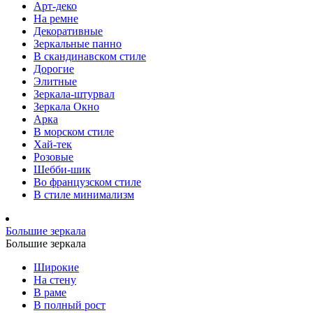
Арт-деко
На ремне
Декоративные
Зеркальные панно
В скандинавском стиле
Дорогие
Элитные
Зеркала-штурвал
Зеркала Окно
Арка
В морском стиле
Хай-тек
Розовые
Шебби-шик
Во французском стиле
В стиле минимализм
Большие зеркала
Большие зеркала
Широкие
На стену
В раме
В полный рост