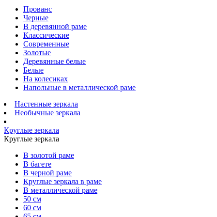
Прованс
Черные
В деревянной раме
Классические
Современные
Золотые
Деревянные белые
Белые
На колесиках
Напольные в металлической раме
Настенные зеркала
Необычные зеркала
Круглые зеркала
Круглые зеркала
В золотой раме
В багете
В черной раме
Круглые зеркала в раме
В металлической раме
50 см
60 см
65 см