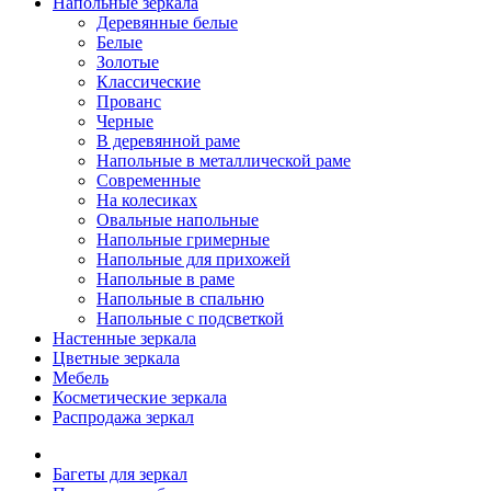
Напольные зеркала
Деревянные белые
Белые
Золотые
Классические
Прованс
Черные
В деревянной раме
Напольные в металлической раме
Современные
На колесиках
Овальные напольные
Напольные гримерные
Напольные для прихожей
Напольные в раме
Напольные в спальню
Напольные с подсветкой
Настенные зеркала
Цветные зеркала
Мебель
Косметические зеркала
Распродажа зеркал
Багеты для зеркал