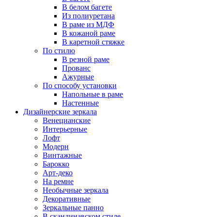
В белом багете
Из полиуретана
В раме из МДФ
В кожаной раме
В каретной стяжке
По стилю
В резной раме
Прованс
Ажурные
По способу установки
Напольные в раме
Настенные
Дизайнерские зеркала
Венецианские
Интерьерные
Лофт
Модерн
Винтажные
Барокко
Арт-деко
На ремне
Необычные зеркала
Декоративные
Зеркальные панно
В скандинавском стиле