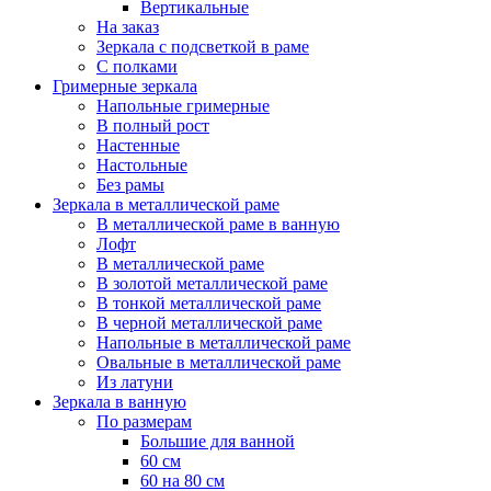
Вертикальные
На заказ
Зеркала с подсветкой в раме
С полками
Гримерные зеркала
Напольные гримерные
В полный рост
Настенные
Настольные
Без рамы
Зеркала в металлической раме
В металлической раме в ванную
Лофт
В металлической раме
В золотой металлической раме
В тонкой металлической раме
В черной металлической раме
Напольные в металлической раме
Овальные в металлической раме
Из латуни
Зеркала в ванную
По размерам
Большие для ванной
60 см
60 на 80 см