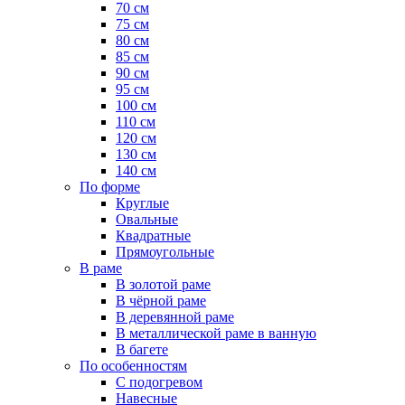
70 см
75 см
80 см
85 см
90 см
95 см
100 см
110 см
120 см
130 см
140 см
По форме
Круглые
Овальные
Квадратные
Прямоугольные
В раме
В золотой раме
В чёрной раме
В деревянной раме
В металлической раме в ванную
В багете
По особенностям
С подогревом
Навесные