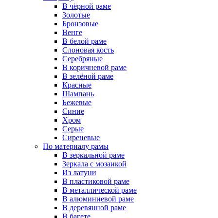
В чёрной раме
Золотые
Бронзовые
Венге
В белой раме
Слоновая кость
Серебряные
В коричневой раме
В зелёной раме
Красные
Шампань
Бежевые
Синие
Хром
Серые
Сиреневые
По материалу рамы
В зеркальной раме
Зеркала с мозаикой
Из латуни
В пластиковой раме
В металлической раме
В алюминиевой раме
В деревянной раме
В багете