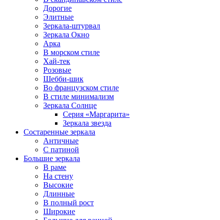
Дорогие
Элитные
Зеркала-штурвал
Зеркала Окно
Арка
В морском стиле
Хай-тек
Розовые
Шебби-шик
Во французском стиле
В стиле минимализм
Зеркала Солнце
Серия «Маргарита»
Зеркала звезда
Состаренные зеркала
Античные
С патиной
Большие зеркала
В раме
На стену
Высокие
Длинные
В полный рост
Широкие