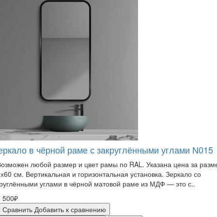
еркало в чёрной раме с закруглёнными углами N015
зможен любой размер и цвет рамы по RAL. Указана цена за разм
х60 см. Вертикальная и горизонтальная установка. Зеркало со
руглёнными углами в чёрной матовой раме из МДФ — это с..
 500₽
Сравнить
Добавить к сравнению