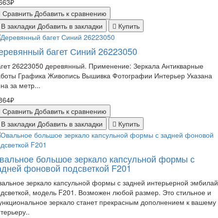
663₽
Сравнить
Добавить к сравнению
В закладки
Добавить в закладки
Купить
еревянный багет Синий 26223050
гет 26223050 деревянный. Применение: Зеркала Антикварные
аботы Графика Живопись Вышивка Фотографии Интерьер Указана
на за метр...
864₽
Сравнить
Добавить к сравнению
В закладки
Добавить в закладки
Купить
вальное большое зеркало капсульной формы с
адней фоновой подсветкой F201
альное зеркало капсульной формы с задней интерьерной эмбилай
дсветкой, модель F201. Возможен любой размер. Это стильное и
ункциональное зеркало станет прекрасным дополнением к вашему
терьеру..