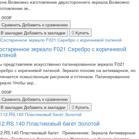
ене.Возможно изготовление двухстороннего зеркала.Возможно
готовление зе..
 000₽
Сравнить
Добавить к сравнению
В закладки
Добавить в закладки
Купить
остаренное зеркало F021 Серебро с коричневой
атиной
 представляем искусственно патинированное зеркало F021
ребро с коричневой патиной. Зеркало похоже на антикварное, но
личается осмысленным рисунком и оттенком. Патинированное
ркало Чтобы зер..
 000₽
Сравнить
Добавить к сравнению
В закладки
Добавить в закладки
Купить
12.RS.140 Пластиковый багет Золотой
12.RS.140 Пластиковый багет Применение: Зеркала Антикварные
боты Графика на бумаге цветная Живопись на бумаге (пастель,