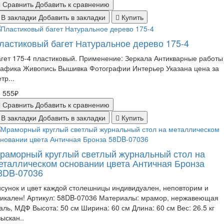
Сравнить
Добавить к сравнению
В закладки
Добавить в закладки
Купить
ластиковый багет Натуральное дерево 175-4
гет 175-4 пластиковый. Применение: Зеркала Антикварные работы
рафика Живопись Вышивка Фотографии Интерьер Указана цена за
тр...
 555₽
Сравнить
Добавить к сравнению
В закладки
Добавить в закладки
Купить
раморный круглый светлый журнальный стол на
еталлическом основании цвета Античная Бронза
8DB-07036
сунок и цвет каждой столешницы индивидуален, неповторим и
никален! Артикул: 58DB-07036 Материалы: мрамор, нержавеющая
аль, МДФ Высота: 50 см Ширина: 60 см Длина: 60 см Вес: 26.5 кг
ыскан..