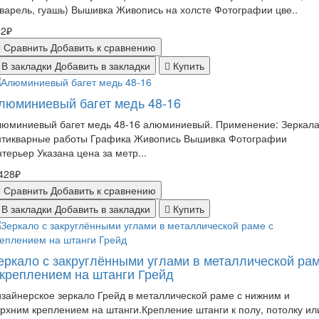
варель, гуашь) Вышивка Живопись на холсте Фотографии цве..
02₽
Сравнить
Добавить к сравнению
В закладки
Добавить в закладки
Купить
люминиевый багет медь 48-16
люминиевый багет медь 48-16 алюминиевый. Применение: Зеркал
нтикварные работы Графика Живопись Вышивка Фотографии
терьер Указана цена за метр...
428₽
Сравнить
Добавить к сравнению
В закладки
Добавить в закладки
Купить
еркало с закруглёнными углами в металлической ра
 креплением на штанги Грейд
зайнерское зеркало Грейд в металлической раме с нижним и
рхним креплением на штанги.Крепление штанги к полу, потолку ил