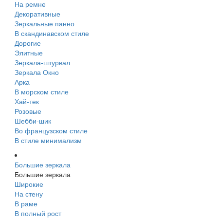
На ремне
Декоративные
Зеркальные панно
В скандинавском стиле
Дорогие
Элитные
Зеркала-штурвал
Зеркала Окно
Арка
В морском стиле
Хай-тек
Розовые
Шебби-шик
Во французском стиле
В стиле минимализм
Большие зеркала
Большие зеркала
Широкие
На стену
В раме
В полный рост