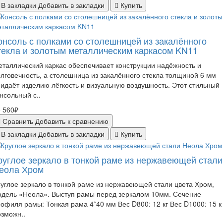
В закладки
Добавить в закладки
Купить
онсоль с полками со столешницей из закалённого
текла и золотым металлическим каркасом KN11
таллический каркас обеспечивает конструкции надёжность и
лговечность, а столешница из закалённого стекла толщиной 6 мм
идаёт изделию лёгкость и визуальную воздушность. Этот стильный
нсольный с..
 560₽
Сравнить
Добавить к сравнению
В закладки
Добавить в закладки
Купить
руглое зеркало в тонкой раме из нержавеющей стал
еола Хром
углое зеркало в тонкой раме из нержавеющей стали цвета Хром,
одель «Неола». Выступ рамы перед зеркалом 10мм. Сечение
офиля рамы: Тонкая рама 4*40 мм Вес D800: 12 кг Вес D1000: 15 к
зможн..