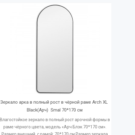
Зеркало арка в полный рост в чёрной раме Arch XL 
Black(Арч)  Smal 70*170 см
Влагостойкое зеркало в полный рост арочной формы в
раме чёрного цвета, модель «Арч Блэк 70*170 см».
Размер внешний, с рамой: 70*170 см Размер зеркала