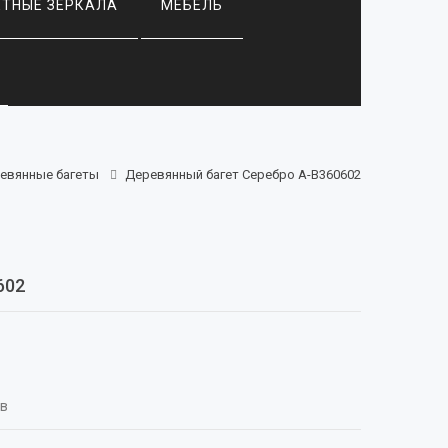
ЕТНЫЕ ЗЕРКАЛА
МЕБЕЛЬ
евянные багеты
Деревянный багет Серебро А-В360602
602
ыв