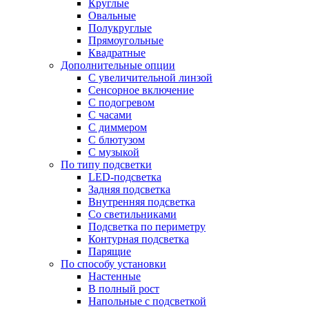
Круглые
Овальные
Полукруглые
Прямоугольные
Квадратные
Дополнительные опции
C увеличительной линзой
Сенсорное включение
С подогревом
С часами
С диммером
С блютузом
С музыкой
По типу подсветки
LED-подсветка
Задняя подсветка
Внутренняя подсветка
Со светильниками
Подсветка по периметру
Контурная подсветка
Парящие
По способу установки
Настенные
В полный рост
Напольные с подсветкой