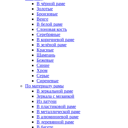
В чёрной раме
Золотые
Бронзовые
Венге
В белой раме
Слоновая кость
Серебряные
В коричневой раме
В зелёной раме
Красные
Шампань
Бежевые
Синие
Хром
Серые
Сиреневые
По материалу рамы
В зеркальной раме
Зеркала с мозаикой
Из латуни
В пластиковой раме
В металлической раме
В алюминиевой раме
В деревянной раме
В багете