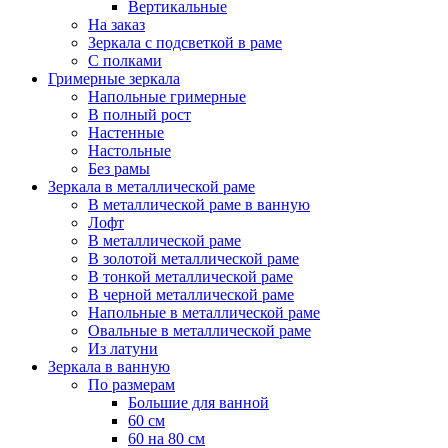
Вертикальные
На заказ
Зеркала с подсветкой в раме
С полками
Гримерные зеркала
Напольные гримерные
В полный рост
Настенные
Настольные
Без рамы
Зеркала в металлической раме
В металлической раме в ванную
Лофт
В металлической раме
В золотой металлической раме
В тонкой металлической раме
В черной металлической раме
Напольные в металлической раме
Овальные в металлической раме
Из латуни
Зеркала в ванную
По размерам
Большие для ванной
60 см
60 на 80 см