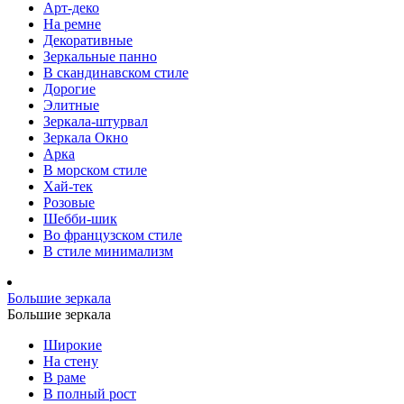
Арт-деко
На ремне
Декоративные
Зеркальные панно
В скандинавском стиле
Дорогие
Элитные
Зеркала-штурвал
Зеркала Окно
Арка
В морском стиле
Хай-тек
Розовые
Шебби-шик
Во французском стиле
В стиле минимализм
Большие зеркала
Большие зеркала
Широкие
На стену
В раме
В полный рост