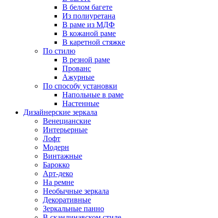
В белом багете
Из полиуретана
В раме из МДФ
В кожаной раме
В каретной стяжке
По стилю
В резной раме
Прованс
Ажурные
По способу установки
Напольные в раме
Настенные
Дизайнерские зеркала
Венецианские
Интерьерные
Лофт
Модерн
Винтажные
Барокко
Арт-деко
На ремне
Необычные зеркала
Декоративные
Зеркальные панно
В скандинавском стиле