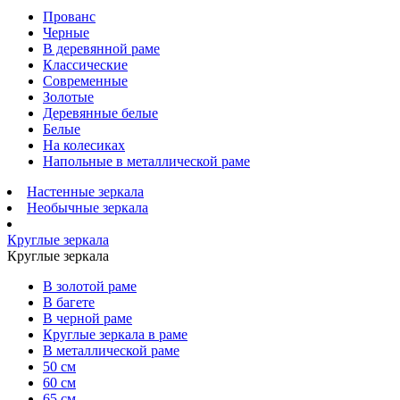
Прованс
Черные
В деревянной раме
Классические
Современные
Золотые
Деревянные белые
Белые
На колесиках
Напольные в металлической раме
Настенные зеркала
Необычные зеркала
Круглые зеркала
Круглые зеркала
В золотой раме
В багете
В черной раме
Круглые зеркала в раме
В металлической раме
50 см
60 см
65 см