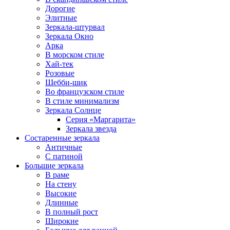
Дорогие
Элитные
Зеркала-штурвал
Зеркала Окно
Арка
В морском стиле
Хай-тек
Розовые
Шебби-шик
Во французском стиле
В стиле минимализм
Зеркала Солнце
Серия «Маргарита»
Зеркала звезда
Состаренные зеркала
Античные
С патиной
Большие зеркала
В раме
На стену
Высокие
Длинные
В полный рост
Широкие