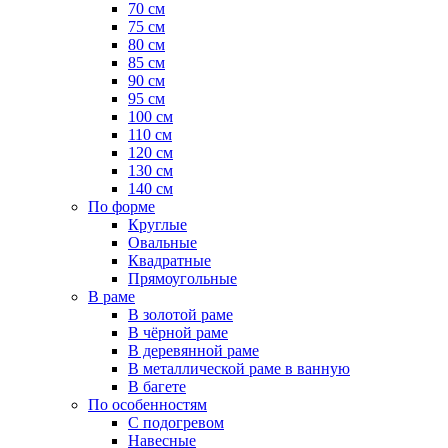
70 см
75 см
80 см
85 см
90 см
95 см
100 см
110 см
120 см
130 см
140 см
По форме
Круглые
Овальные
Квадратные
Прямоугольные
В раме
В золотой раме
В чёрной раме
В деревянной раме
В металлической раме в ванную
В багете
По особенностям
С подогревом
Навесные