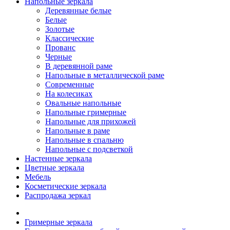
Напольные зеркала
Деревянные белые
Белые
Золотые
Классические
Прованс
Черные
В деревянной раме
Напольные в металлической раме
Современные
На колесиках
Овальные напольные
Напольные гримерные
Напольные для прихожей
Напольные в раме
Напольные в спальню
Напольные с подсветкой
Настенные зеркала
Цветные зеркала
Мебель
Косметические зеркала
Распродажа зеркал
Гримерные зеркала