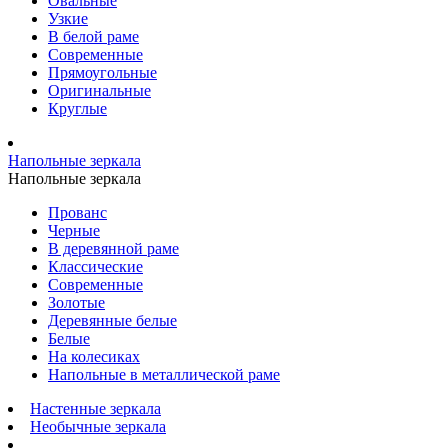
Овальные
Узкие
В белой раме
Современные
Прямоугольные
Оригинальные
Круглые
Напольные зеркала
Напольные зеркала
Прованс
Черные
В деревянной раме
Классические
Современные
Золотые
Деревянные белые
Белые
На колесиках
Напольные в металлической раме
Настенные зеркала
Необычные зеркала