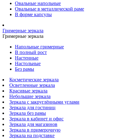
Овальные напольные
Овальные в металлической раме
В форме капсулы
Гримерные зеркала
Гримерные зеркала
Напольные гримерные
В полный рост
Настенные
Настольные
Без рамы
Косметические зеркала
Осветленные зеркала
Красивые зеркала
Небольшие зеркала
Зеркала с закруглёнными углами
Зеркала для гостиниц
Зеркала без рамы
Зеркала в кабинет и офис
Зеркала для магазинов
Зеркала в примерочную
Зеркала на подставке