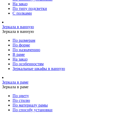
На заказ
По типу подсветки
С полками
Зеркала в ванную
Зеркала в ванную
По размерам
По форме
По назначению
В раме
На заказ
По особенностям
Зеркальные шкафы в ванную
Зеркала в раме
Зеркала в раме
По цвету
По стилю
По материалу рамы
По способу установки