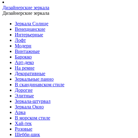
Дизайнерские зеркала
Дизайнерские зеркала
Зеркала Солнце
Венецианские
Интерьерные
Лофт
Модерн
Винтажные
Барокко
Арт-деко
На ремне
Декоративные
Зеркальные панно
В скандинавском стиле
Дорогие
Элитные
Зеркала-штурвал
Зеркала Окно
Арка
В морском стиле
Хай-тек
Розовые
Шебби-шик