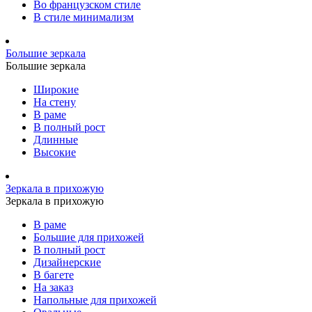
Во французском стиле
В стиле минимализм
Большие зеркала
Большие зеркала
Широкие
На стену
В раме
В полный рост
Длинные
Высокие
Зеркала в прихожую
Зеркала в прихожую
В раме
Большие для прихожей
В полный рост
Дизайнерские
В багете
На заказ
Напольные для прихожей