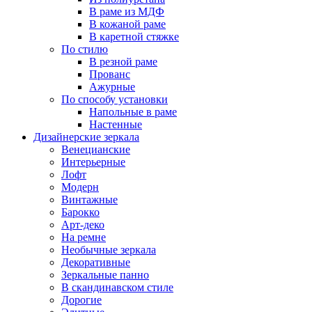
В раме из МДФ
В кожаной раме
В каретной стяжке
По стилю
В резной раме
Прованс
Ажурные
По способу установки
Напольные в раме
Настенные
Дизайнерские зеркала
Венецианские
Интерьерные
Лофт
Модерн
Винтажные
Барокко
Арт-деко
На ремне
Необычные зеркала
Декоративные
Зеркальные панно
В скандинавском стиле
Дорогие