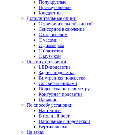
Полукруглые
Прямоугольные
Квадратные
Дополнительные опции
C увеличительной линзой
Сенсорное включение
С подогревом
С часами
С диммером
С блютузом
С музыкой
По типу подсветки
LED-подсветка
Задняя подсветка
Внутренняя подсветка
Со светильниками
Подсветка по периметру
Контурная подсветка
Парящие
По способу установки
Настенные
В полный рост
Напольные с подсветкой
Вертикальные
На заказ