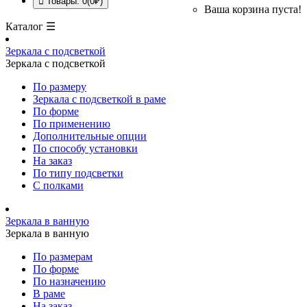
Товары: 0(0₽)
Ваша корзина пуста!
Каталог ☰
Зеркала с подсветкой
Зеркала с подсветкой
По размеру
Зеркала с подсветкой в раме
По форме
По применению
Дополнительные опции
По способу установки
На заказ
По типу подсветки
С полками
Зеркала в ванную
Зеркала в ванную
По размерам
По форме
По назначению
В раме
На заказ