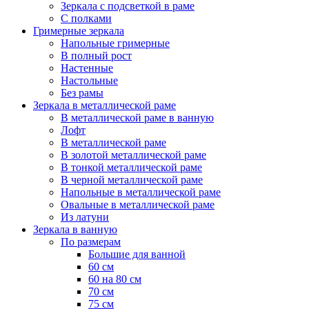
Зеркала с подсветкой в раме
С полками
Гримерные зеркала
Напольные гримерные
В полный рост
Настенные
Настольные
Без рамы
Зеркала в металлической раме
В металлической раме в ванную
Лофт
В металлической раме
В золотой металлической раме
В тонкой металлической раме
В черной металлической раме
Напольные в металлической раме
Овальные в металлической раме
Из латуни
Зеркала в ванную
По размерам
Большие для ванной
60 см
60 на 80 см
70 см
75 см