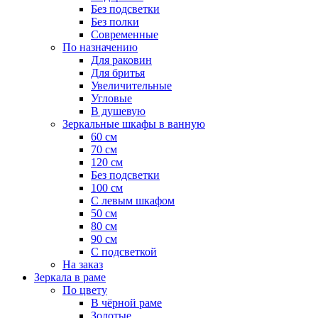
Без подсветки
Без полки
Современные
По назначению
Для раковин
Для бритья
Увеличительные
Угловые
В душевую
Зеркальные шкафы в ванную
60 см
70 см
120 см
Без подсветки
100 см
С левым шкафом
50 см
80 см
90 см
С подсветкой
На заказ
Зеркала в раме
По цвету
В чёрной раме
Золотые