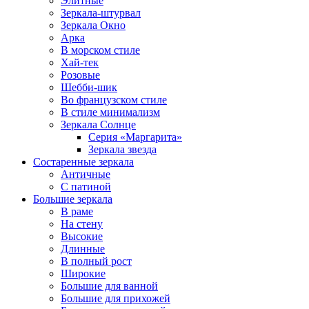
Элитные
Зеркала-штурвал
Зеркала Окно
Арка
В морском стиле
Хай-тек
Розовые
Шебби-шик
Во французском стиле
В стиле минимализм
Зеркала Солнце
Серия «Маргарита»
Зеркала звезда
Состаренные зеркала
Античные
С патиной
Большие зеркала
В раме
На стену
Высокие
Длинные
В полный рост
Широкие
Большие для ванной
Большие для прихожей