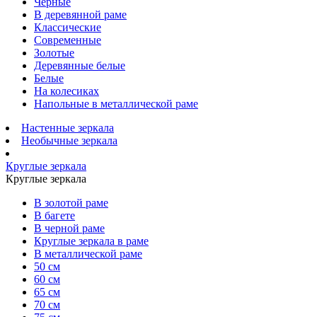
Черные
В деревянной раме
Классические
Современные
Золотые
Деревянные белые
Белые
На колесиках
Напольные в металлической раме
Настенные зеркала
Необычные зеркала
Круглые зеркала
Круглые зеркала
В золотой раме
В багете
В черной раме
Круглые зеркала в раме
В металлической раме
50 см
60 см
65 см
70 см