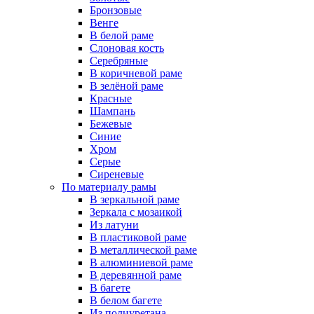
Бронзовые
Венге
В белой раме
Слоновая кость
Серебряные
В коричневой раме
В зелёной раме
Красные
Шампань
Бежевые
Синие
Хром
Серые
Сиреневые
По материалу рамы
В зеркальной раме
Зеркала с мозаикой
Из латуни
В пластиковой раме
В металлической раме
В алюминиевой раме
В деревянной раме
В багете
В белом багете
Из полиуретана