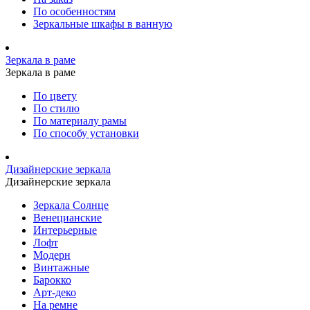
По особенностям
Зеркальные шкафы в ванную
Зеркала в раме
Зеркала в раме
По цвету
По стилю
По материалу рамы
По способу установки
Дизайнерские зеркала
Дизайнерские зеркала
Зеркала Солнце
Венецианские
Интерьерные
Лофт
Модерн
Винтажные
Барокко
Арт-деко
На ремне