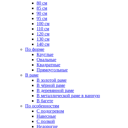
80 см
85 см
90 см
95 см
100 см
110 см
120 см
130 см
140 см
По форме
Круглые
Овальные
Квадратные
Прямоугольные
В раме
В золотой раме
В чёрной раме
В деревянной раме
В металлической раме в ванную
В багете
По особенностям
С подогревом
Навесные
С полкой
Недорогие