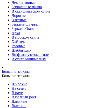
Декоративные
Зеркальные панно
В скандинавском стиле
Дорогие
Элитные
Зеркала-штурвал
Зеркала Окно
Арка
В морском стиле
Хай-тек
Розовые
Шебби-шик
Во французском стиле
В стиле минимализм
Большие зеркала
Большие зеркала
Широкие
На стену
В раме
В полный рост
Длинные
Высокие