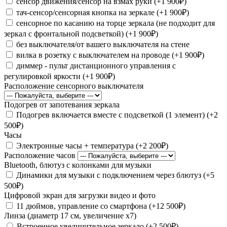
сенсор движения/сенсор на взмах руки (+1 900₽)
тач-сенсор/сенсорная кнопка на зеркале (+1 900₽)
сенсорное по касанию на торце зеркала (не подходит для
зеркал с фронтальной подсветкой) (+1 900₽)
без выключателя/от вашего выключателя на стене
вилка в розетку с выключателем на проводе (+1 900₽)
диммер - пульт дистанционного управления с
регулировкой яркости (+1 900₽)
Расположение сенсорного выключателя
Подогрев от запотевания зеркала
Подогрев включается вместе с подсветкой (1 элемент) (+2
500₽)
Часы
Электронные часы + температура (+2 200₽)
Расположение часов
Bluetooth, блютуз с колонками для музыки
Динамики для музыки с подключением через блютуз (+5
500₽)
Цифровой экран для загрузки видео и фото
11 дюймов, управление со смартфона (+12 500₽)
Линза (диаметр 17 см, увеличение х7)
Встроенное увеличительное зеркало (+2 500₽)