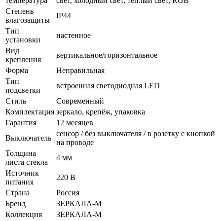
температура
свет, холодный свет, тёплый свет, RGB
Степень
IP44
влагозащиты
Тип
настенное
установки
Вид
вертикальное/горизонтальное
крепления
Форма
Неправильная
Тип
встроенная светодиодная LED
подсветки
Стиль
Cовременный
Комплектация
зеркало, крепёж, упаковка
Гарантия
12 месяцев
сенсор / без выключателя / в розетку с кнопкой
Выключатель
на проводе
Толщина
4 мм
листа стекла
Источник
220 В
питания
Страна
Россия
Бренд
ЗЕРКАЛА-М
Коллекция
ЗЕРКАЛА-М