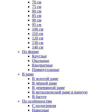
70 см
75 см
80 см
85 см
90 см
95 см
100 см
110 см
120 см
130 см
140 см
По форме
Круглые
Овальные
Квадратные
Прямоугольные
В раме
В золотой раме
В чёрной раме
В деревянной раме
В металлической раме в ванную
В багете
По особенностям
С подогревом
Навесные