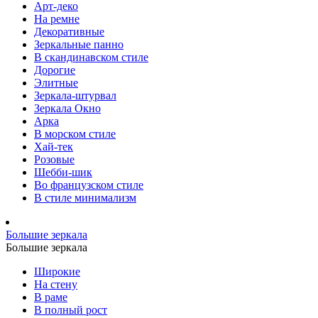
Арт-деко
На ремне
Декоративные
Зеркальные панно
В скандинавском стиле
Дорогие
Элитные
Зеркала-штурвал
Зеркала Окно
Арка
В морском стиле
Хай-тек
Розовые
Шебби-шик
Во французском стиле
В стиле минимализм
Большие зеркала
Большие зеркала
Широкие
На стену
В раме
В полный рост