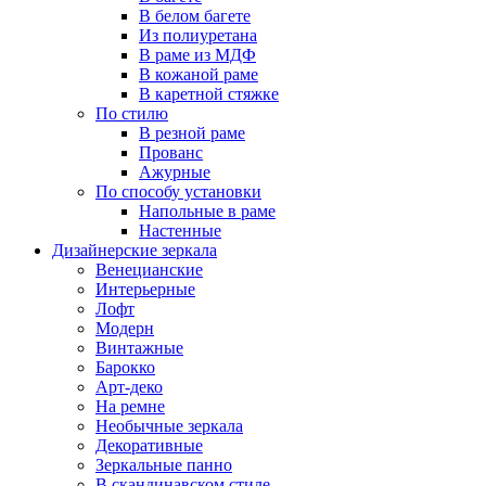
В белом багете
Из полиуретана
В раме из МДФ
В кожаной раме
В каретной стяжке
По стилю
В резной раме
Прованс
Ажурные
По способу установки
Напольные в раме
Настенные
Дизайнерские зеркала
Венецианские
Интерьерные
Лофт
Модерн
Винтажные
Барокко
Арт-деко
На ремне
Необычные зеркала
Декоративные
Зеркальные панно
В скандинавском стиле