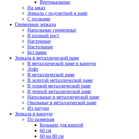
Вертикальные
На заказ
Зеркала с подсветкой в раме
С полками
Гримерные зеркала
Напольные гримерные
В полный рост
Настенные
Настольные
Без рамы
Зеркала в металлической раме
В металлической раме в ванную
Лофт
В металлической раме
В золотой металлической раме
В тонкой металлической раме
В черной металлической раме
Напольные в металлической раме
Овальные в металлической раме
Из латуни
Зеркала в ванную
По размерам
Большие для ванной
60 см
60 на 80 см