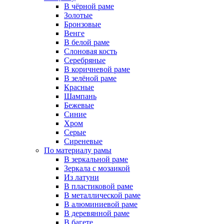
В чёрной раме
Золотые
Бронзовые
Венге
В белой раме
Слоновая кость
Серебряные
В коричневой раме
В зелёной раме
Красные
Шампань
Бежевые
Синие
Хром
Серые
Сиреневые
По материалу рамы
В зеркальной раме
Зеркала с мозаикой
Из латуни
В пластиковой раме
В металлической раме
В алюминиевой раме
В деревянной раме
В багете