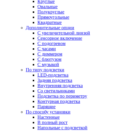
Круглые
Овальные
Полукруглые
Прямоугольные
Квадратные
Дополнительные опции
C увеличительной линзой
Сенсорное включение
С подогревом
С часами
С диммером
С блютузом
С музыкой
По типу подсветки
LED-подсветка
Задняя подсветка
Внутренняя подсветка
Со светильниками
Подсветка по периметру
Контурная подсветка
Парящие
По способу установки
Настенные
В полный рост
Напольные с подсветкой