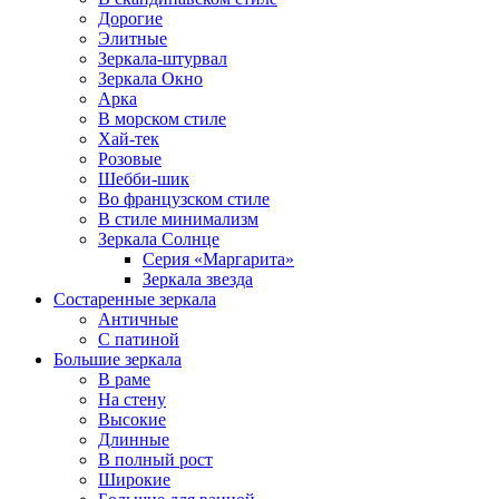
Дорогие
Элитные
Зеркала-штурвал
Зеркала Окно
Арка
В морском стиле
Хай-тек
Розовые
Шебби-шик
Во французском стиле
В стиле минимализм
Зеркала Солнце
Серия «Маргарита»
Зеркала звезда
Состаренные зеркала
Античные
С патиной
Большие зеркала
В раме
На стену
Высокие
Длинные
В полный рост
Широкие