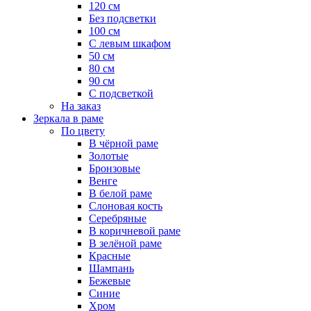
120 см
Без подсветки
100 см
С левым шкафом
50 см
80 см
90 см
С подсветкой
На заказ
Зеркала в раме
По цвету
В чёрной раме
Золотые
Бронзовые
Венге
В белой раме
Слоновая кость
Серебряные
В коричневой раме
В зелёной раме
Красные
Шампань
Бежевые
Синие
Хром