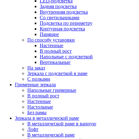
LED-подсветка
Задняя подсветка
Внутренняя подсветка
Со светильниками
Подсветка по периметру
Контурная подсветка
Парящие
По способу установки
Настенные
В полный рост
Напольные с подсветкой
Вертикальные
На заказ
Зеркала с подсветкой в раме
С полками
Гримерные зеркала
Напольные гримерные
В полный рост
Настенные
Настольные
Без рамы
Зеркала в металлической раме
В металлической раме в ванную
Лофт
В металлической раме