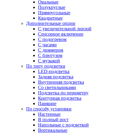
Овальные
Полукруглые
Прямоугольные
Квадратные
Дополнительные опции
C увеличительной линзой
Сенсорное включение
С подогревом
С часами
С диммером
С блютузом
С музыкой
По типу подсветки
LED-подсветка
Задняя подсветка
Внутренняя подсветка
Со светильниками
Подсветка по периметру
Контурная подсветка
Парящие
По способу установки
Настенные
В полный рост
Напольные с подсветкой
Вертикальные