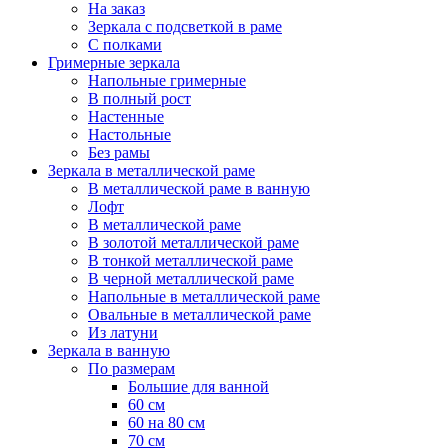
На заказ
Зеркала с подсветкой в раме
С полками
Гримерные зеркала
Напольные гримерные
В полный рост
Настенные
Настольные
Без рамы
Зеркала в металлической раме
В металлической раме в ванную
Лофт
В металлической раме
В золотой металлической раме
В тонкой металлической раме
В черной металлической раме
Напольные в металлической раме
Овальные в металлической раме
Из латуни
Зеркала в ванную
По размерам
Большие для ванной
60 см
60 на 80 см
70 см