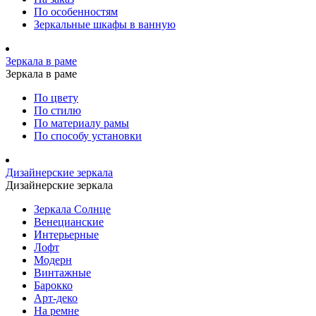
По особенностям
Зеркальные шкафы в ванную
Зеркала в раме
Зеркала в раме
По цвету
По стилю
По материалу рамы
По способу установки
Дизайнерские зеркала
Дизайнерские зеркала
Зеркала Солнце
Венецианские
Интерьерные
Лофт
Модерн
Винтажные
Барокко
Арт-деко
На ремне