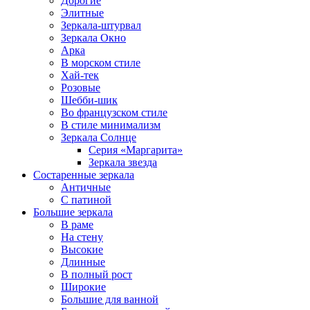
Дорогие
Элитные
Зеркала-штурвал
Зеркала Окно
Арка
В морском стиле
Хай-тек
Розовые
Шебби-шик
Во французском стиле
В стиле минимализм
Зеркала Солнце
Серия «Маргарита»
Зеркала звезда
Состаренные зеркала
Античные
С патиной
Большие зеркала
В раме
На стену
Высокие
Длинные
В полный рост
Широкие
Большие для ванной