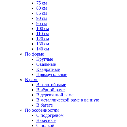
75 см
80 см
85 см
90 см
95 см
100 см
110 см
120 см
130 см
140 см
По форме
Круглые
Овальные
Квадратные
Прямоугольные
В раме
В золотой раме
В чёрной раме
В деревянной раме
В металлической раме в ванную
В багете
По особенностям
С подогревом
Навесные
С полкой