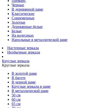
Прованс
Черные
В деревянной раме
Классические
Современные
Золотые
Деревянные белые
Белые
На колесиках
Напольные в металлической раме
Настенные зеркала
Необычные зеркала
Круглые зеркала
Круглые зеркала
В золотой раме
В багете
В черной раме
Круглые зеркала в раме
В металлической раме
50 см
60 см
65 см