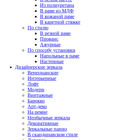
Из полиуретана
В раме из МДФ
В кожаной раме
В каретной стяжке
По стилю
В резной раме
Прованс
Ажурные
По способу установки
Напольные в раме
Настенные
Дизайнерские зеркала
Венецианские
Интерьерные
Лофт
Модерн
Винтажные
Барокко
Арт-деко
На ремне
Необычные зеркала
Декоративные
Зеркальные панно
В скандинавском стиле