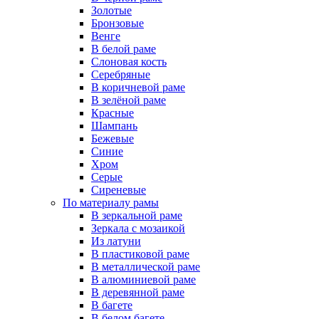
Золотые
Бронзовые
Венге
В белой раме
Слоновая кость
Серебряные
В коричневой раме
В зелёной раме
Красные
Шампань
Бежевые
Синие
Хром
Серые
Сиреневые
По материалу рамы
В зеркальной раме
Зеркала с мозаикой
Из латуни
В пластиковой раме
В металлической раме
В алюминиевой раме
В деревянной раме
В багете
В белом багете