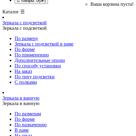
Товары: 0(0₽)
Ваша корзина пуста!
Каталог ☰
Зеркала с подсветкой
Зеркала с подсветкой
По размеру
Зеркала с подсветкой в раме
По форме
По применению
Дополнительные опции
По способу установки
На заказ
По типу подсветки
С полками
Зеркала в ванную
Зеркала в ванную
По размерам
По форме
По назначению
В раме
На заказ