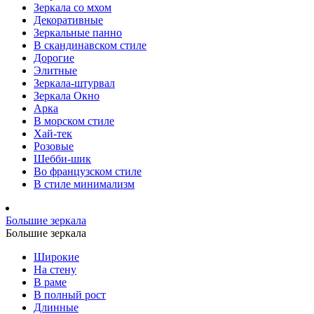
Зеркала со мхом
Декоративные
Зеркальные панно
В скандинавском стиле
Дорогие
Элитные
Зеркала-штурвал
Зеркала Окно
Арка
В морском стиле
Хай-тек
Розовые
Шебби-шик
Во французском стиле
В стиле минимализм
Большие зеркала
Большие зеркала
Широкие
На стену
В раме
В полный рост
Длинные