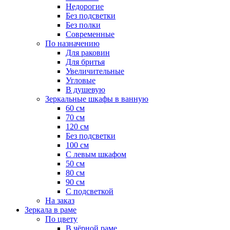
Недорогие
Без подсветки
Без полки
Современные
По назначению
Для раковин
Для бритья
Увеличительные
Угловые
В душевую
Зеркальные шкафы в ванную
60 см
70 см
120 см
Без подсветки
100 см
С левым шкафом
50 см
80 см
90 см
С подсветкой
На заказ
Зеркала в раме
По цвету
В чёрной раме