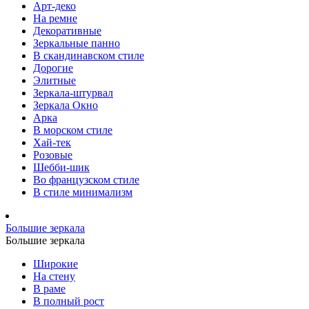
Арт-деко
На ремне
Декоративные
Зеркальные панно
В скандинавском стиле
Дорогие
Элитные
Зеркала-штурвал
Зеркала Окно
Арка
В морском стиле
Хай-тек
Розовые
Шебби-шик
Во французском стиле
В стиле минимализм
Большие зеркала
Большие зеркала
Широкие
На стену
В раме
В полный рост