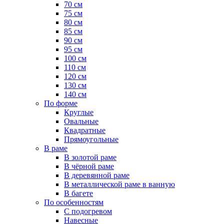
70 см
75 см
80 см
85 см
90 см
95 см
100 см
110 см
120 см
130 см
140 см
По форме
Круглые
Овальные
Квадратные
Прямоугольные
В раме
В золотой раме
В чёрной раме
В деревянной раме
В металлической раме в ванную
В багете
По особенностям
С подогревом
Навесные