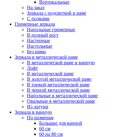
Вертикальные
На заказ
Зеркала с подсветкой в раме
С полками
Гримерные зеркала
Напольные гримерные
В полный рост
Настенные
Настольные
Без рамы
Зеркала в металлической раме
В металлической раме в ванную
Лофт
В металлической раме
В золотой металлической раме
В тонкой металлической раме
В черной металлической раме
Напольные в металлической раме
Овальные в металлической раме
Из латуни
Зеркала в ванную
По размерам
Большие для ванной
60 см
60 на 80 см