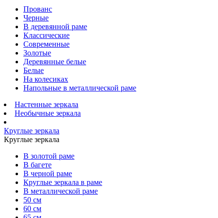
Прованс
Черные
В деревянной раме
Классические
Современные
Золотые
Деревянные белые
Белые
На колесиках
Напольные в металлической раме
Настенные зеркала
Необычные зеркала
Круглые зеркала
Круглые зеркала
В золотой раме
В багете
В черной раме
Круглые зеркала в раме
В металлической раме
50 см
60 см
65 см