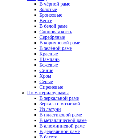
В чёрной раме
Золотые
Бронзовые
Венге
В белой раме
Слоновая кость
Серебряные
В коричневой раме
В зелёной раме
Красные
Шампань
Бежевые
Синие
Хром
Серые
Сиреневые
По материалу рамы
В зеркальной раме
Зеркала с мозаикой
Из латуни
В пластиковой раме
В металлической раме
В алюминиевой раме
В деревянной раме
В багете