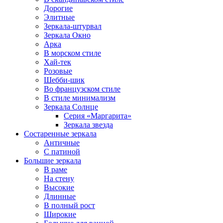
Дорогие
Элитные
Зеркала-штурвал
Зеркала Окно
Арка
В морском стиле
Хай-тек
Розовые
Шебби-шик
Во французском стиле
В стиле минимализм
Зеркала Солнце
Серия «Маргарита»
Зеркала звезда
Состаренные зеркала
Античные
С патиной
Большие зеркала
В раме
На стену
Высокие
Длинные
В полный рост
Широкие