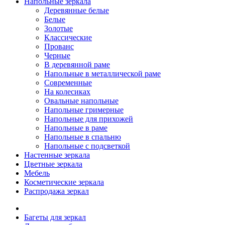
Напольные зеркала
Деревянные белые
Белые
Золотые
Классические
Прованс
Черные
В деревянной раме
Напольные в металлической раме
Современные
На колесиках
Овальные напольные
Напольные гримерные
Напольные для прихожей
Напольные в раме
Напольные в спальню
Напольные с подсветкой
Настенные зеркала
Цветные зеркала
Мебель
Косметические зеркала
Распродажа зеркал
Багеты для зеркал