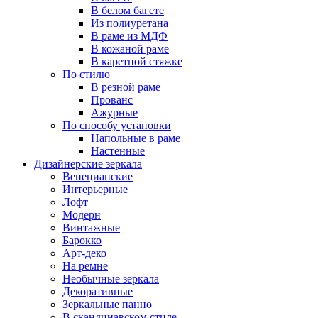
В белом багете
Из полиуретана
В раме из МДФ
В кожаной раме
В каретной стяжке
По стилю
В резной раме
Прованс
Ажурные
По способу установки
Напольные в раме
Настенные
Дизайнерские зеркала
Венецианские
Интерьерные
Лофт
Модерн
Винтажные
Барокко
Арт-деко
На ремне
Необычные зеркала
Декоративные
Зеркальные панно
В скандинавском стиле