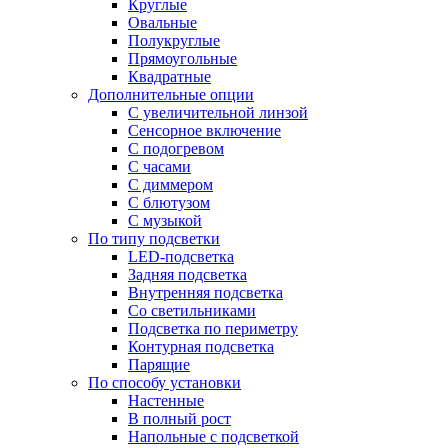
Круглые
Овальные
Полукруглые
Прямоугольные
Квадратные
Дополнительные опции
C увеличительной линзой
Сенсорное включение
С подогревом
С часами
С диммером
С блютузом
С музыкой
По типу подсветки
LED-подсветка
Задняя подсветка
Внутренняя подсветка
Со светильниками
Подсветка по периметру
Контурная подсветка
Парящие
По способу установки
Настенные
В полный рост
Напольные с подсветкой