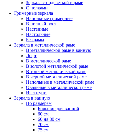
Зеркала с подсветкой в раме
С полками
Гримерные зеркала
Напольные гримерные
В полный рост
Настенные
Настольные
Без рамы
Зеркала в металлической раме
В металлической раме в ванную
Лофт
В металлической раме
В золотой металлической раме
В тонкой металлической раме
В черной металлической раме
Напольные в металлической раме
Овальные в металлической раме
Из латуни
Зеркала в ванную
По размерам
Большие для ванной
60 см
60 на 80 см
70 см
75 см