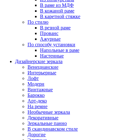
В раме из МДФ
В кожаной раме
В каретной стяжке
По стилю
В резной раме
Прованс
Ажурные
По способу установки
Напольные в раме
Настенные
Дизайнерские зеркала
Венецианские
Интерьерные
Лофт
Модерн
Винтажные
Барокко
Арт-деко
На ремне
Необычные зеркала
Декоративные
Зеркальные панно
В скандинавском стиле
Дорогие