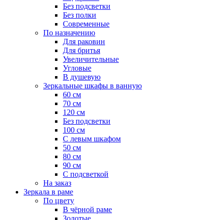
Без подсветки
Без полки
Современные
По назначению
Для раковин
Для бритья
Увеличительные
Угловые
В душевую
Зеркальные шкафы в ванную
60 см
70 см
120 см
Без подсветки
100 см
С левым шкафом
50 см
80 см
90 см
С подсветкой
На заказ
Зеркала в раме
По цвету
В чёрной раме
Золотые