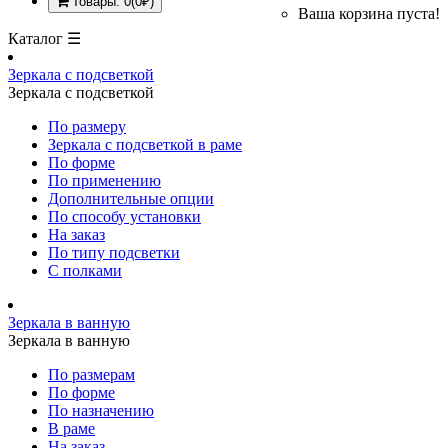
Товары: 0(0₽)
Ваша корзина пуста!
Каталог ☰
Зеркала с подсветкой
Зеркала с подсветкой
По размеру
Зеркала с подсветкой в раме
По форме
По применению
Дополнительные опции
По способу установки
На заказ
По типу подсветки
С полками
Зеркала в ванную
Зеркала в ванную
По размерам
По форме
По назначению
В раме
На заказ