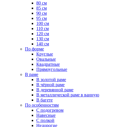
80 см
85 см
90 см
95 см
100 см
110 см
120 см
130 см
140 см
По форме
Круглые
Овальные
Квадратные
Прямоугольные
В раме
В золотой раме
В чёрной раме
В деревянной раме
В металлической раме в ванную
В багете
По особенностям
С подогревом
Навесные
С полкой
Недорогие