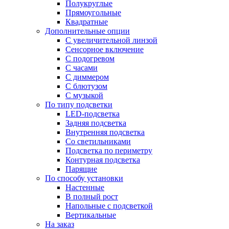
Полукруглые
Прямоугольные
Квадратные
Дополнительные опции
C увеличительной линзой
Сенсорное включение
С подогревом
С часами
С диммером
С блютузом
С музыкой
По типу подсветки
LED-подсветка
Задняя подсветка
Внутренняя подсветка
Со светильниками
Подсветка по периметру
Контурная подсветка
Парящие
По способу установки
Настенные
В полный рост
Напольные с подсветкой
Вертикальные
На заказ