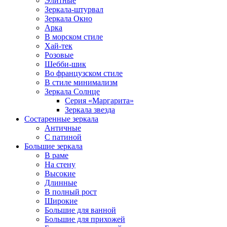
Элитные
Зеркала-штурвал
Зеркала Окно
Арка
В морском стиле
Хай-тек
Розовые
Шебби-шик
Во французском стиле
В стиле минимализм
Зеркала Солнце
Серия «Маргарита»
Зеркала звезда
Состаренные зеркала
Античные
С патиной
Большие зеркала
В раме
На стену
Высокие
Длинные
В полный рост
Широкие
Большие для ванной
Большие для прихожей