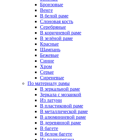
Бронзовые
Венге
В белой раме
Слоновая кость
Серебряные
В коричневой раме
В зелёной раме
Красные
Шампань
Бежевые
Синие
Хром
Серые
Сиреневые
По материалу рамы
В зеркальной раме
Зеркала с мозаикой
Из латуни
В пластиковой раме
В металлической раме
В алюминиевой раме
В деревянной раме
В багете
В белом багете
Из полиуретана