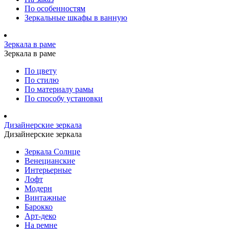
По особенностям
Зеркальные шкафы в ванную
Зеркала в раме
Зеркала в раме
По цвету
По стилю
По материалу рамы
По способу установки
Дизайнерские зеркала
Дизайнерские зеркала
Зеркала Солнце
Венецианские
Интерьерные
Лофт
Модерн
Винтажные
Барокко
Арт-деко
На ремне