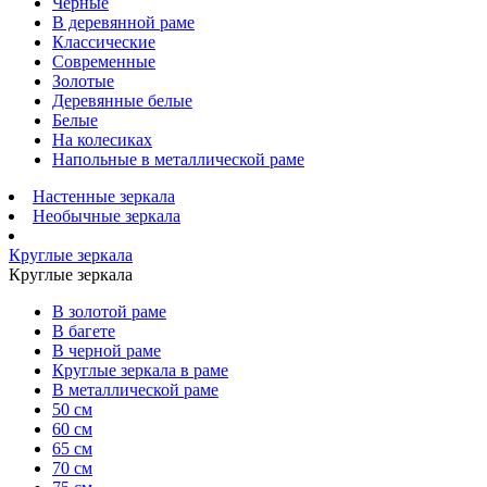
Черные
В деревянной раме
Классические
Современные
Золотые
Деревянные белые
Белые
На колесиках
Напольные в металлической раме
Настенные зеркала
Необычные зеркала
Круглые зеркала
Круглые зеркала
В золотой раме
В багете
В черной раме
Круглые зеркала в раме
В металлической раме
50 см
60 см
65 см
70 см