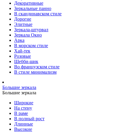
Декоративные
Зеркальные панно
В скандинавском стиле
Дорогие
Элитные
Зеркала-штурвал
Зеркала Окно
Арка
В морском стиле
Хай-тек
Розовые
Шебби-шик
Во французском стиле
В стиле минимализм
Большие зеркала
Большие зеркала
Широкие
На стену
В раме
В полный рост
Длинные
Высокие