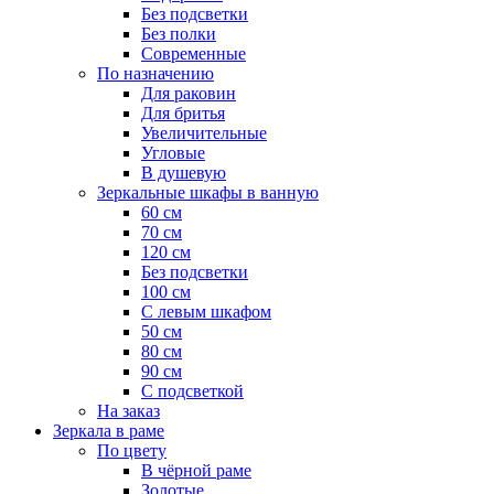
Без подсветки
Без полки
Современные
По назначению
Для раковин
Для бритья
Увеличительные
Угловые
В душевую
Зеркальные шкафы в ванную
60 см
70 см
120 см
Без подсветки
100 см
С левым шкафом
50 см
80 см
90 см
С подсветкой
На заказ
Зеркала в раме
По цвету
В чёрной раме
Золотые