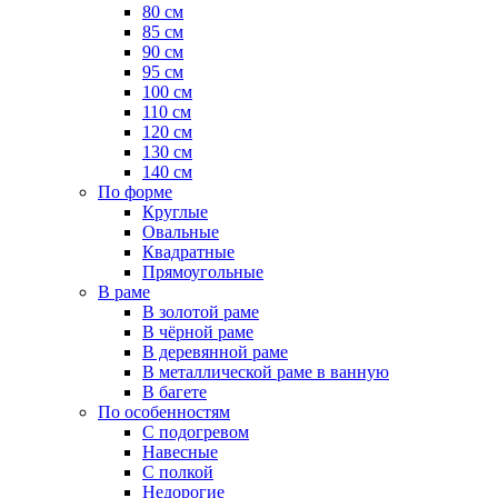
80 см
85 см
90 см
95 см
100 см
110 см
120 см
130 см
140 см
По форме
Круглые
Овальные
Квадратные
Прямоугольные
В раме
В золотой раме
В чёрной раме
В деревянной раме
В металлической раме в ванную
В багете
По особенностям
С подогревом
Навесные
С полкой
Недорогие