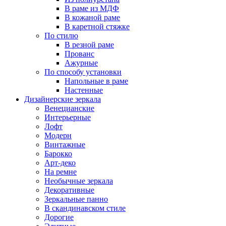
В раме из МДФ
В кожаной раме
В каретной стяжке
По стилю
В резной раме
Прованс
Ажурные
По способу установки
Напольные в раме
Настенные
Дизайнерские зеркала
Венецианские
Интерьерные
Лофт
Модерн
Винтажные
Барокко
Арт-деко
На ремне
Необычные зеркала
Декоративные
Зеркальные панно
В скандинавском стиле
Дорогие