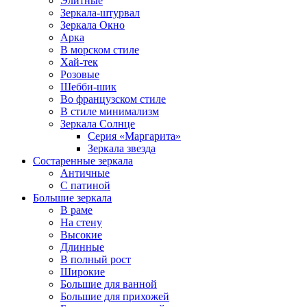
Элитные
Зеркала-штурвал
Зеркала Окно
Арка
В морском стиле
Хай-тек
Розовые
Шебби-шик
Во французском стиле
В стиле минимализм
Зеркала Солнце
Серия «Маргарита»
Зеркала звезда
Состаренные зеркала
Античные
С патиной
Большие зеркала
В раме
На стену
Высокие
Длинные
В полный рост
Широкие
Большие для ванной
Большие для прихожей