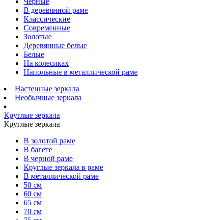
Черные
В деревянной раме
Классические
Современные
Золотые
Деревянные белые
Белые
На колесиках
Напольные в металлической раме
Настенные зеркала
Необычные зеркала
Круглые зеркала
Круглые зеркала
В золотой раме
В багете
В черной раме
Круглые зеркала в раме
В металлической раме
50 см
60 см
65 см
70 см