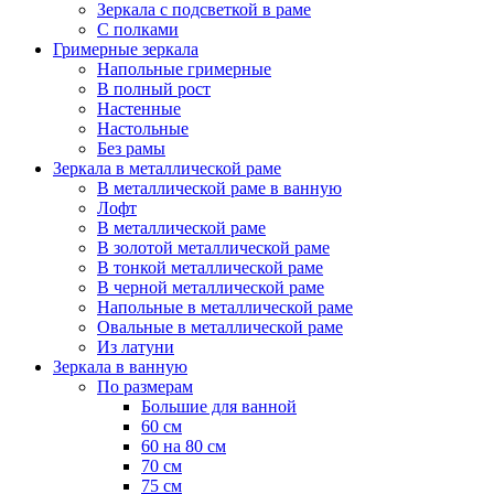
Зеркала с подсветкой в раме
С полками
Гримерные зеркала
Напольные гримерные
В полный рост
Настенные
Настольные
Без рамы
Зеркала в металлической раме
В металлической раме в ванную
Лофт
В металлической раме
В золотой металлической раме
В тонкой металлической раме
В черной металлической раме
Напольные в металлической раме
Овальные в металлической раме
Из латуни
Зеркала в ванную
По размерам
Большие для ванной
60 см
60 на 80 см
70 см
75 см