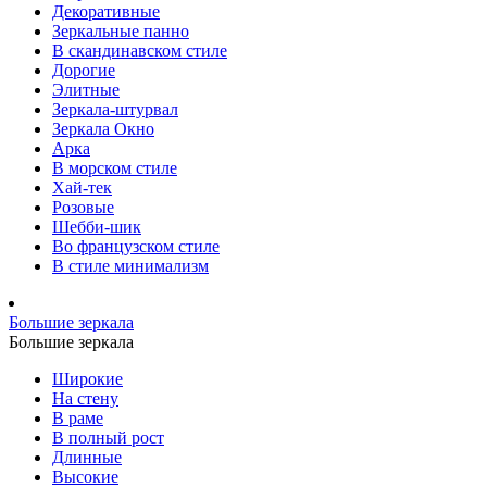
Декоративные
Зеркальные панно
В скандинавском стиле
Дорогие
Элитные
Зеркала-штурвал
Зеркала Окно
Арка
В морском стиле
Хай-тек
Розовые
Шебби-шик
Во французском стиле
В стиле минимализм
Большие зеркала
Большие зеркала
Широкие
На стену
В раме
В полный рост
Длинные
Высокие