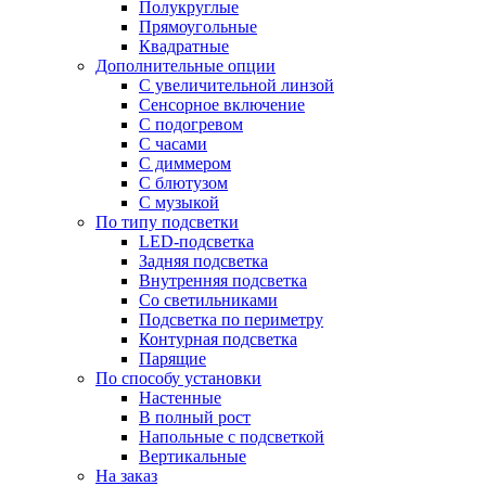
Полукруглые
Прямоугольные
Квадратные
Дополнительные опции
C увеличительной линзой
Сенсорное включение
С подогревом
С часами
С диммером
С блютузом
С музыкой
По типу подсветки
LED-подсветка
Задняя подсветка
Внутренняя подсветка
Со светильниками
Подсветка по периметру
Контурная подсветка
Парящие
По способу установки
Настенные
В полный рост
Напольные с подсветкой
Вертикальные
На заказ