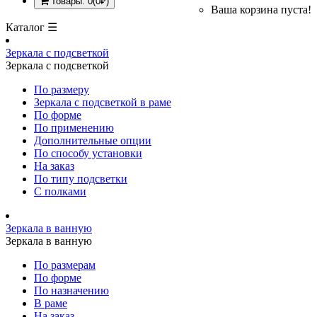
Товары: 0(0₽)
Ваша корзина пуста!
Каталог ☰
Зеркала с подсветкой
Зеркала с подсветкой
По размеру
Зеркала с подсветкой в раме
По форме
По применению
Дополнительные опции
По способу установки
На заказ
По типу подсветки
С полками
Зеркала в ванную
Зеркала в ванную
По размерам
По форме
По назначению
В раме
На заказ