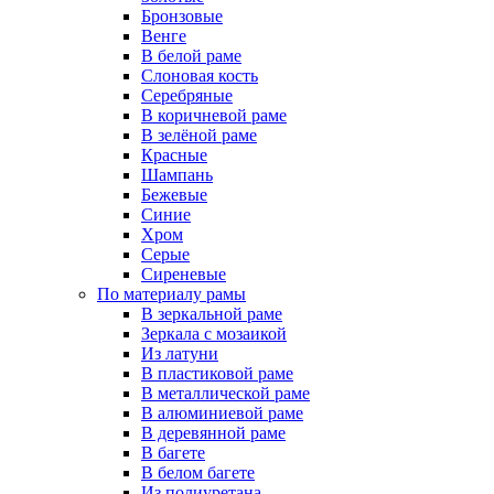
Бронзовые
Венге
В белой раме
Слоновая кость
Серебряные
В коричневой раме
В зелёной раме
Красные
Шампань
Бежевые
Синие
Хром
Серые
Сиреневые
По материалу рамы
В зеркальной раме
Зеркала с мозаикой
Из латуни
В пластиковой раме
В металлической раме
В алюминиевой раме
В деревянной раме
В багете
В белом багете
Из полиуретана