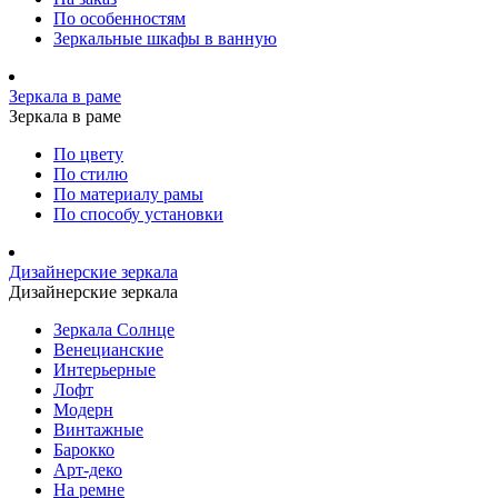
По особенностям
Зеркальные шкафы в ванную
Зеркала в раме
Зеркала в раме
По цвету
По стилю
По материалу рамы
По способу установки
Дизайнерские зеркала
Дизайнерские зеркала
Зеркала Солнце
Венецианские
Интерьерные
Лофт
Модерн
Винтажные
Барокко
Арт-деко
На ремне