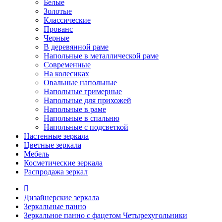
Белые
Золотые
Классические
Прованс
Черные
В деревянной раме
Напольные в металлической раме
Современные
На колесиках
Овальные напольные
Напольные гримерные
Напольные для прихожей
Напольные в раме
Напольные в спальню
Напольные с подсветкой
Настенные зеркала
Цветные зеркала
Мебель
Косметические зеркала
Распродажа зеркал
Дизайнерские зеркала
Зеркальные панно
Зеркальное панно с фацетом Четырехугольники