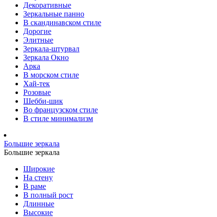
Декоративные
Зеркальные панно
В скандинавском стиле
Дорогие
Элитные
Зеркала-штурвал
Зеркала Окно
Арка
В морском стиле
Хай-тек
Розовые
Шебби-шик
Во французском стиле
В стиле минимализм
Большие зеркала
Большие зеркала
Широкие
На стену
В раме
В полный рост
Длинные
Высокие