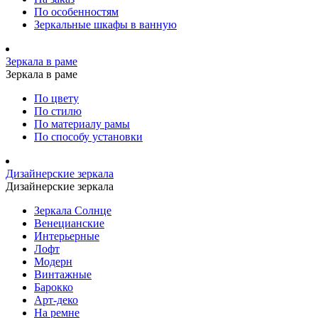
По особенностям
Зеркальные шкафы в ванную
Зеркала в раме
Зеркала в раме
По цвету
По стилю
По материалу рамы
По способу установки
Дизайнерские зеркала
Дизайнерские зеркала
Зеркала Солнце
Венецианские
Интерьерные
Лофт
Модерн
Винтажные
Барокко
Арт-деко
На ремне