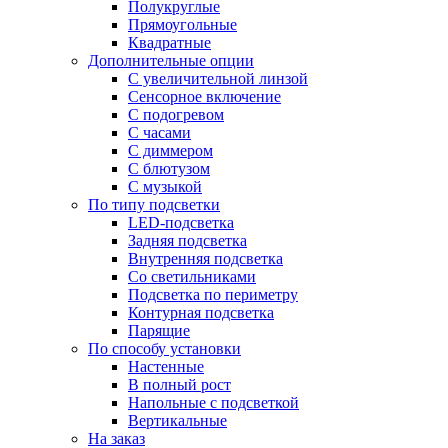
Полукруглые
Прямоугольные
Квадратные
Дополнительные опции
C увеличительной линзой
Сенсорное включение
С подогревом
С часами
С диммером
С блютузом
С музыкой
По типу подсветки
LED-подсветка
Задняя подсветка
Внутренняя подсветка
Со светильниками
Подсветка по периметру
Контурная подсветка
Парящие
По способу установки
Настенные
В полный рост
Напольные с подсветкой
Вертикальные
На заказ