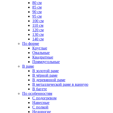
80 см
85 см
90 см
95 см
100 см
110 см
120 см
130 см
140 см
По форме
Круглые
Овальные
Квадратные
Прямоугольные
В раме
В золотой раме
В чёрной раме
В деревянной раме
В металлической раме в ванную
В багете
По особенностям
С подогревом
Навесные
С полкой
Недорогие