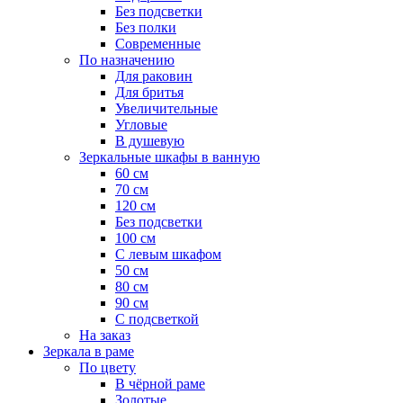
Без подсветки
Без полки
Современные
По назначению
Для раковин
Для бритья
Увеличительные
Угловые
В душевую
Зеркальные шкафы в ванную
60 см
70 см
120 см
Без подсветки
100 см
С левым шкафом
50 см
80 см
90 см
С подсветкой
На заказ
Зеркала в раме
По цвету
В чёрной раме
Золотые