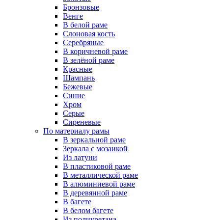
Бронзовые
Венге
В белой раме
Слоновая кость
Серебряные
В коричневой раме
В зелёной раме
Красные
Шампань
Бежевые
Синие
Хром
Серые
Сиреневые
По материалу рамы
В зеркальной раме
Зеркала с мозаикой
Из латуни
В пластиковой раме
В металлической раме
В алюминиевой раме
В деревянной раме
В багете
В белом багете
Из полиуретана