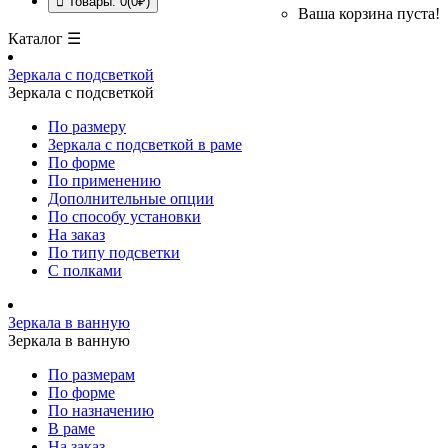
Товары: 0(0₽)
Ваша корзина пуста!
Каталог ☰
Зеркала с подсветкой
Зеркала с подсветкой
По размеру
Зеркала с подсветкой в раме
По форме
По применению
Дополнительные опции
По способу установки
На заказ
По типу подсветки
С полками
Зеркала в ванную
Зеркала в ванную
По размерам
По форме
По назначению
В раме
На заказ