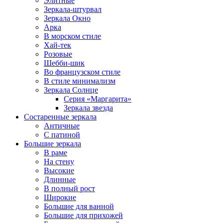
Элитные
Зеркала-штурвал
Зеркала Окно
Арка
В морском стиле
Хай-тек
Розовые
Шебби-шик
Во французском стиле
В стиле минимализм
Зеркала Солнце
Серия «Маргарита»
Зеркала звезда
Состаренные зеркала
Античные
С патиной
Большие зеркала
В раме
На стену
Высокие
Длинные
В полный рост
Широкие
Большие для ванной
Большие для прихожей