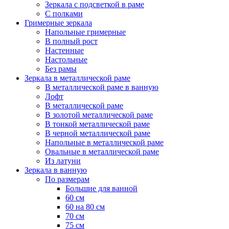
Зеркала с подсветкой в раме
С полками
Гримерные зеркала
Напольные гримерные
В полный рост
Настенные
Настольные
Без рамы
Зеркала в металлической раме
В металлической раме в ванную
Лофт
В металлической раме
В золотой металлической раме
В тонкой металлической раме
В черной металлической раме
Напольные в металлической раме
Овальные в металлической раме
Из латуни
Зеркала в ванную
По размерам
Большие для ванной
60 см
60 на 80 см
70 см
75 см