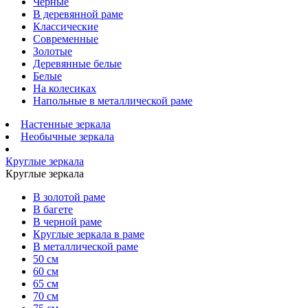
Черные
В деревянной раме
Классические
Современные
Золотые
Деревянные белые
Белые
На колесиках
Напольные в металлической раме
Настенные зеркала
Необычные зеркала
Круглые зеркала
Круглые зеркала
В золотой раме
В багете
В черной раме
Круглые зеркала в раме
В металлической раме
50 см
60 см
65 см
70 см