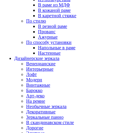
В раме из МДФ
В кожаной раме
В каретной стяжке
По стилю
В резной раме
Прованс
Ажурные
По способу установки
Напольные в раме
Настенные
Дизайнерские зеркала
Венецианские
Интерьерные
Лофт
Модерн
Винтажные
Барокко
Арт-деко
На ремне
Необычные зеркала
Декоративные
Зеркальные панно
В скандинавском стиле
Дорогие