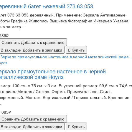
еревянный багет Бежевый 373.63.053
гет 373.63.053 деревянный. Применение: Зеркала Антикварные
аботы Графика Живопись Вышивка Фотографии Интерьер Указана
на за метр...
539₽
Сравнить
Добавить к сравнению
В закладки
Добавить в закладки
Купить
еркало прямоугольное настенное в черной
еталлической раме Ноулз
змер: 100 см. х 75 см. х 3 см. Внутренний размер: 99,6 см. х 74,6 с
териал: Металл / Стекло. Форма: Прямоугольное. Стиль:
временный. Монтаж: Вертикальный / Горизонтальный. Крепление: 
.
 085₽
Сравнить
Добавить к сравнению
В закладки
Добавить в закладки
Купить