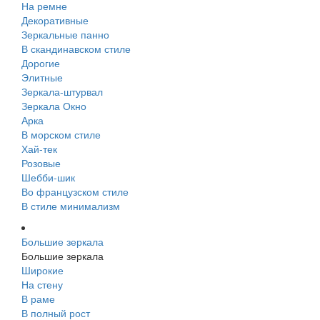
На ремне
Декоративные
Зеркальные панно
В скандинавском стиле
Дорогие
Элитные
Зеркала-штурвал
Зеркала Окно
Арка
В морском стиле
Хай-тек
Розовые
Шебби-шик
Во французском стиле
В стиле минимализм
Большие зеркала
Большие зеркала
Широкие
На стену
В раме
В полный рост