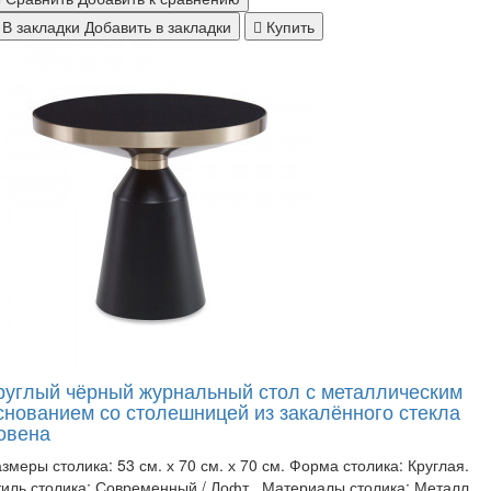
В закладки
Добавить в закладки
Купить
руглый чёрный журнальный стол с металлическим
снованием со столешницей из закалённого стекла
овена
змеры столика: 53 см. х 70 см. х 70 см. Форма столика: Круглая.
иль столика: Современный / Лофт . Материалы столика: Металл