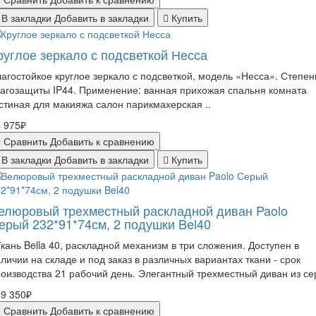
В закладки
Добавить в закладки
Купить
руглое зеркало с подсветкой Несса
агостойкое круглое зеркало с подсветкой, модель «Несса». Степен
агозащиты IP44. Применение: ванная прихожая спальня комната
стиная для макияжа салон парикмахерская ..
 975₽
Сравнить
Добавить к сравнению
В закладки
Добавить в закладки
Купить
елюровый трехместный раскладной диван Paolo
ерый 232*91*74см, 2 подушки Bel40
ань Bella 40, раскладной механизм в три сложения. Доступен в
личии на складе и под заказ в различных вариантах ткани - срок
оизводства 21 рабочий день. Элегантный трехместный диван из сер
9 350₽
Сравнить
Добавить к сравнению