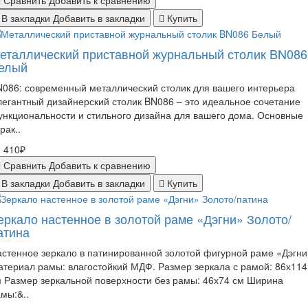
Сравнить
Добавить к сравнению
В закладки
Добавить в закладки
Купить
еталлический приставной журнальный столик BN086
елый
086: современный металлический столик для вашего интерьера
егантный дизайнерский столик BN086 – это идеальное сочетание
нкциональности и стильного дизайна для вашего дома. Основные
рак..
 410₽
Сравнить
Добавить к сравнению
В закладки
Добавить в закладки
Купить
еркало настенное в золотой раме «Дэгни» Золото/
атина
стенное зеркало в патинированной золотой фигурной раме «Дэгни
териал рамы: влагостойкий МДФ. Размер зеркала с рамой: 86х114
 Размер зеркальной поверхности без рамы: 46х74 см Ширина
мы:&..