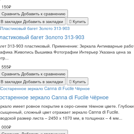
 150₽
Сравнить
Добавить к сравнению
В закладки
Добавить в закладки
Купить
ластиковый багет Золото 313-903
гет 313-903 пластиковый. Применение: Зеркала Антикварные рабо
рафика Живопись Вышивка Фотографии Интерьер Указана цена за
тр...
 555₽
Сравнить
Добавить к сравнению
В закладки
Добавить в закладки
Купить
остаренное зеркало Canna di Fucile Чёрное
ркало имеет ровное покрытие в серо-синем тёмном цвете. Глубоки
сыщенный, сложный цвет отражает зеркало Canna di Fucile.
водской размер листа – 2450 х 1070 мм, в толщинах – 4 мм...
 000₽
Сравнить
Добавить к сравнению