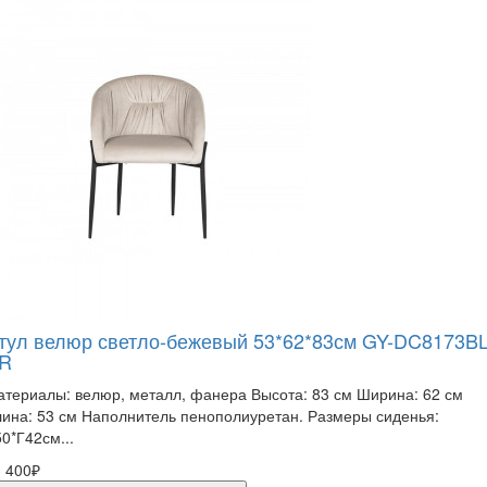
тул велюр светло-бежевый 53*62*83см GY-DC8173BL
R
териалы: велюр, металл, фанера Высота: 83 см Ширина: 62 см
ина: 53 см Наполнитель пенополиуретан. Размеры сиденья:
0*Г42см...
 400₽