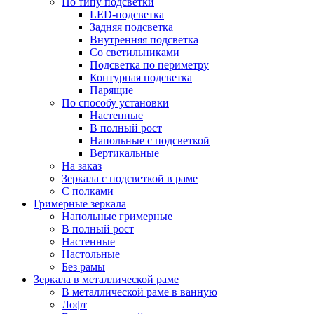
По типу подсветки
LED-подсветка
Задняя подсветка
Внутренняя подсветка
Со светильниками
Подсветка по периметру
Контурная подсветка
Парящие
По способу установки
Настенные
В полный рост
Напольные с подсветкой
Вертикальные
На заказ
Зеркала с подсветкой в раме
С полками
Гримерные зеркала
Напольные гримерные
В полный рост
Настенные
Настольные
Без рамы
Зеркала в металлической раме
В металлической раме в ванную
Лофт