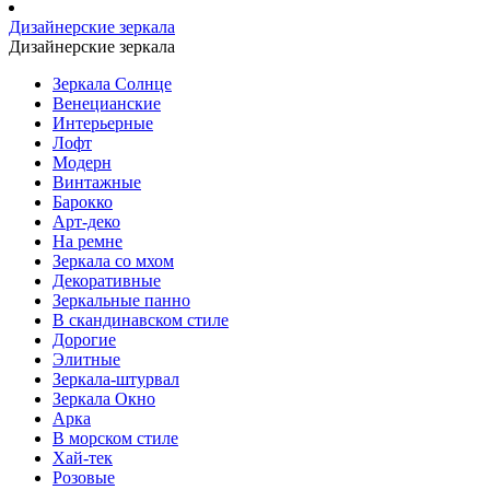
Дизайнерские зеркала
Дизайнерские зеркала
Зеркала Солнце
Венецианские
Интерьерные
Лофт
Модерн
Винтажные
Барокко
Арт-деко
На ремне
Зеркала со мхом
Декоративные
Зеркальные панно
В скандинавском стиле
Дорогие
Элитные
Зеркала-штурвал
Зеркала Окно
Арка
В морском стиле
Хай-тек
Розовые