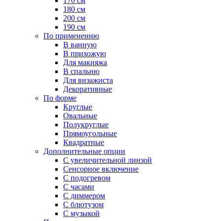
170 см
180 см
200 см
190 см
По применению
В ванную
В прихожую
Для макияжа
В спальню
Для визажиста
Декоративные
По форме
Круглые
Овальные
Полукруглые
Прямоугольные
Квадратные
Дополнительные опции
C увеличительной линзой
Сенсорное включение
С подогревом
С часами
С диммером
С блютузом
С музыкой