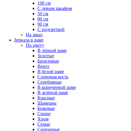
100 см
С левым шкафом
50 см
80 см
90 см
С подсветкой
На заказ
Зеркала в раме
По цвету
В чёрной раме
Золотые
Бронзовые
Венге
В белой раме
Слоновая кость
Серебряные
В коричневой раме
В зелёной раме
Красные
Шампань
Бежевые
Синие
Хром
Серые
Сиреневые