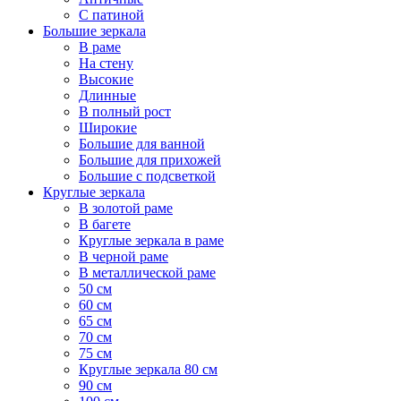
С патиной
Большие зеркала
В раме
На стену
Высокие
Длинные
В полный рост
Широкие
Большие для ванной
Большие для прихожей
Большие с подсветкой
Круглые зеркала
В золотой раме
В багете
Круглые зеркала в раме
В черной раме
В металлической раме
50 см
60 см
65 см
70 см
75 см
Круглые зеркала 80 см
90 см