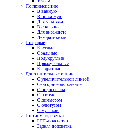
190 см
По применению
В ванную
В прихожую
Для макияжа
В спальню
Для визажиста
Декоративные
По форме
Круглые
Овальные
Полукруглые
Прямоугольные
Квадратные
Дополнительные опции
C увеличительной линзой
Сенсорное включение
С подогревом
С часами
С диммером
С блютузом
С музыкой
По типу подсветки
LED-подсветка
Задняя подсветка