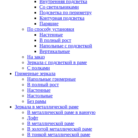
Внутренняя подсветка
Со светильниками
Подсветка по периметру
Контурная подсветка
Парящие
По способу установки
Настенные
В полный рост
Напольные с подсветкой
Вертикальные
На заказ
Зеркала с подсветкой в раме
С полками
Гримерные зеркала
Напольные гримерные
В полный рост
Настенные
Настольные
Без рамы
Зеркала в металлической раме
В металлической раме в ванную
Лофт
В металлической раме
В золотой металлической раме
В тонкой металлической раме