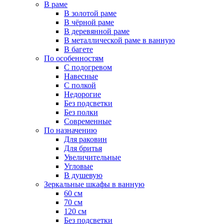
В раме
В золотой раме
В чёрной раме
В деревянной раме
В металлической раме в ванную
В багете
По особенностям
С подогревом
Навесные
С полкой
Недорогие
Без подсветки
Без полки
Современные
По назначению
Для раковин
Для бритья
Увеличительные
Угловые
В душевую
Зеркальные шкафы в ванную
60 см
70 см
120 см
Без подсветки