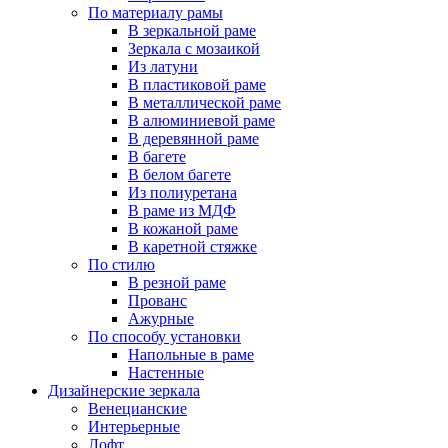
По материалу рамы
В зеркальной раме
Зеркала с мозаикой
Из латуни
В пластиковой раме
В металлической раме
В алюминиевой раме
В деревянной раме
В багете
В белом багете
Из полиуретана
В раме из МДФ
В кожаной раме
В каретной стяжке
По стилю
В резной раме
Прованс
Ажурные
По способу установки
Напольные в раме
Настенные
Дизайнерские зеркала
Венецианские
Интерьерные
Лофт