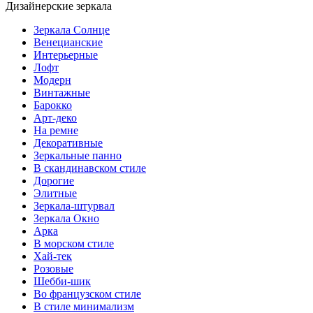
Дизайнерские зеркала
Зеркала Солнце
Венецианские
Интерьерные
Лофт
Модерн
Винтажные
Барокко
Арт-деко
На ремне
Декоративные
Зеркальные панно
В скандинавском стиле
Дорогие
Элитные
Зеркала-штурвал
Зеркала Окно
Арка
В морском стиле
Хай-тек
Розовые
Шебби-шик
Во французском стиле
В стиле минимализм