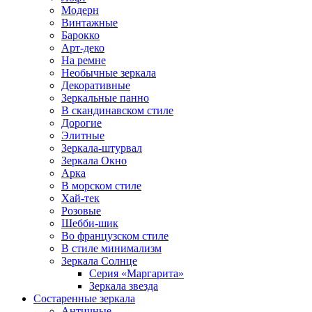
Модерн
Винтажные
Барокко
Арт-деко
На ремне
Необычные зеркала
Декоративные
Зеркальные панно
В скандинавском стиле
Дорогие
Элитные
Зеркала-штурвал
Зеркала Окно
Арка
В морском стиле
Хай-тек
Розовые
Шебби-шик
Во французском стиле
В стиле минимализм
Зеркала Солнце
Серия «Маргарита»
Зеркала звезда
Состаренные зеркала
Античные