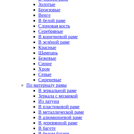
Золотые
Бронзовые
Венге
В белой раме
Слоновая кость
Серебряные
В коричневой раме
В зелёной раме
Красные
Шампань
Бежевые
Синие
Хром
Серые
Сиреневые
По материалу рамы
В зеркальной раме
Зеркала с мозаикой
Из латуни
В пластиковой раме
В металлической раме
В алюминиевой раме
В деревянной раме
В багете
В белом багете