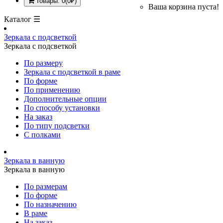
Товары: 0(0₽)
Ваша корзина пуста!
Каталог ☰
Зеркала с подсветкой
Зеркала с подсветкой
По размеру
Зеркала с подсветкой в раме
По форме
По применению
Дополнительные опции
По способу установки
На заказ
По типу подсветки
С полками
Зеркала в ванную
Зеркала в ванную
По размерам
По форме
По назначению
В раме
На заказ