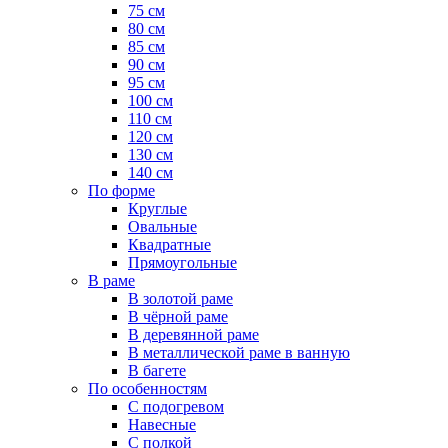
75 см
80 см
85 см
90 см
95 см
100 см
110 см
120 см
130 см
140 см
По форме
Круглые
Овальные
Квадратные
Прямоугольные
В раме
В золотой раме
В чёрной раме
В деревянной раме
В металлической раме в ванную
В багете
По особенностям
С подогревом
Навесные
С полкой