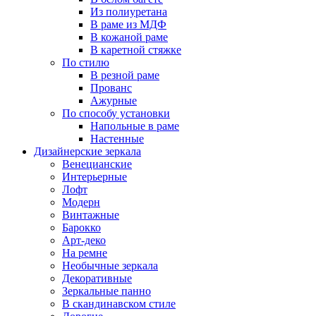
Из полиуретана
В раме из МДФ
В кожаной раме
В каретной стяжке
По стилю
В резной раме
Прованс
Ажурные
По способу установки
Напольные в раме
Настенные
Дизайнерские зеркала
Венецианские
Интерьерные
Лофт
Модерн
Винтажные
Барокко
Арт-деко
На ремне
Необычные зеркала
Декоративные
Зеркальные панно
В скандинавском стиле