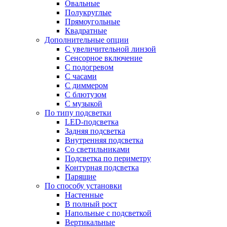
Овальные
Полукруглые
Прямоугольные
Квадратные
Дополнительные опции
C увеличительной линзой
Сенсорное включение
С подогревом
С часами
С диммером
С блютузом
С музыкой
По типу подсветки
LED-подсветка
Задняя подсветка
Внутренняя подсветка
Со светильниками
Подсветка по периметру
Контурная подсветка
Парящие
По способу установки
Настенные
В полный рост
Напольные с подсветкой
Вертикальные