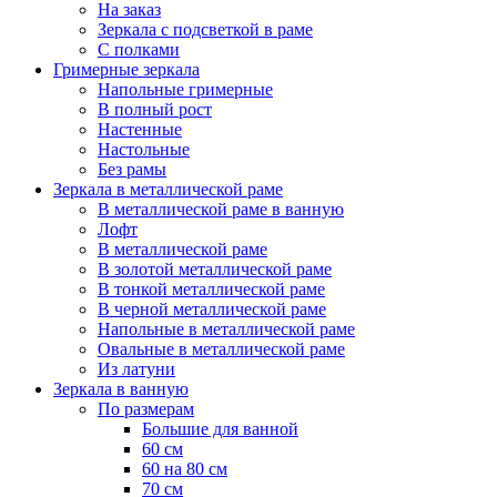
На заказ
Зеркала с подсветкой в раме
С полками
Гримерные зеркала
Напольные гримерные
В полный рост
Настенные
Настольные
Без рамы
Зеркала в металлической раме
В металлической раме в ванную
Лофт
В металлической раме
В золотой металлической раме
В тонкой металлической раме
В черной металлической раме
Напольные в металлической раме
Овальные в металлической раме
Из латуни
Зеркала в ванную
По размерам
Большие для ванной
60 см
60 на 80 см
70 см