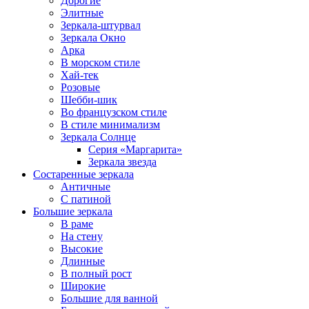
Дорогие
Элитные
Зеркала-штурвал
Зеркала Окно
Арка
В морском стиле
Хай-тек
Розовые
Шебби-шик
Во французском стиле
В стиле минимализм
Зеркала Солнце
Серия «Маргарита»
Зеркала звезда
Состаренные зеркала
Античные
С патиной
Большие зеркала
В раме
На стену
Высокие
Длинные
В полный рост
Широкие
Большие для ванной