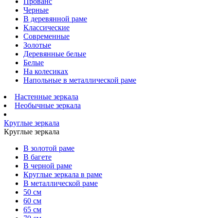
Прованс
Черные
В деревянной раме
Классические
Современные
Золотые
Деревянные белые
Белые
На колесиках
Напольные в металлической раме
Настенные зеркала
Необычные зеркала
Круглые зеркала
Круглые зеркала
В золотой раме
В багете
В черной раме
Круглые зеркала в раме
В металлической раме
50 см
60 см
65 см