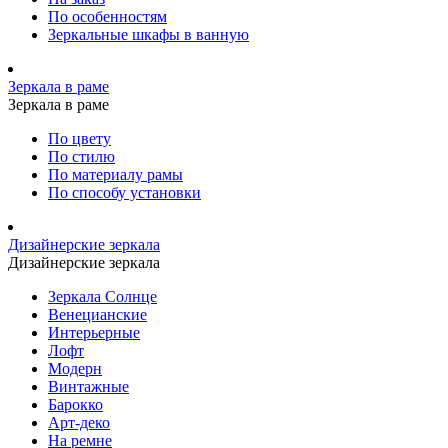
По особенностям
Зеркальные шкафы в ванную
Зеркала в раме
Зеркала в раме
По цвету
По стилю
По материалу рамы
По способу установки
Дизайнерские зеркала
Дизайнерские зеркала
Зеркала Солнце
Венецианские
Интерьерные
Лофт
Модерн
Винтажные
Барокко
Арт-деко
На ремне