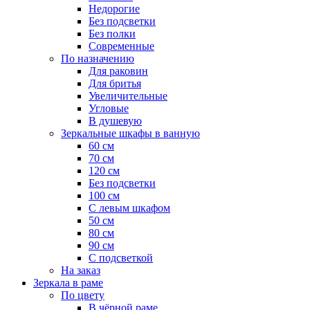
Недорогие
Без подсветки
Без полки
Современные
По назначению
Для раковин
Для бритья
Увеличительные
Угловые
В душевую
Зеркальные шкафы в ванную
60 см
70 см
120 см
Без подсветки
100 см
С левым шкафом
50 см
80 см
90 см
С подсветкой
На заказ
Зеркала в раме
По цвету
В чёрной раме