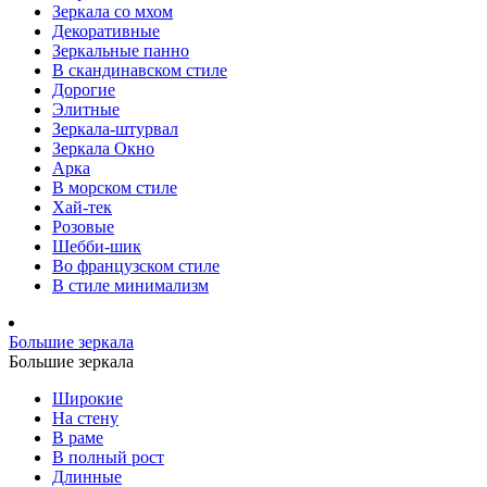
Зеркала со мхом
Декоративные
Зеркальные панно
В скандинавском стиле
Дорогие
Элитные
Зеркала-штурвал
Зеркала Окно
Арка
В морском стиле
Хай-тек
Розовые
Шебби-шик
Во французском стиле
В стиле минимализм
Большие зеркала
Большие зеркала
Широкие
На стену
В раме
В полный рост
Длинные