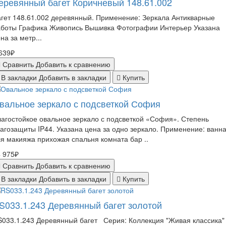
еревянный багет Коричневый 148.61.002
гет 148.61.002 деревянный. Применение: Зеркала Антикварные
аботы Графика Живопись Вышивка Фотографии Интерьер Указана
на за метр...
639₽
Сравнить
Добавить к сравнению
В закладки
Добавить в закладки
Купить
вальное зеркало с подсветкой София
агостойкое овальное зеркало с подсветкой «София». Степень
агозащиты IP44. Указана цена за одно зеркало. Применение: ванн
я макияжа прихожая спальня комната бар ..
 975₽
Сравнить
Добавить к сравнению
В закладки
Добавить в закладки
Купить
S033.1.243 Деревянный багет золотой
033.1.243 Деревянный багет Серия: Коллекция "Живая классика"