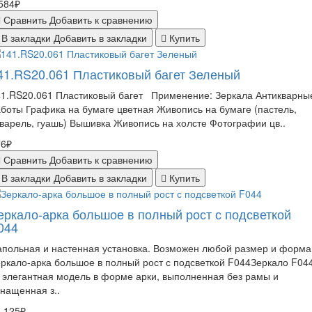
584₽
Сравнить
Добавить к сравнению
В закладки
Добавить в закладки
Купить
41.RS20.061 Пластиковый багет Зеленый
41.RS20.061 Пластиковый багет Применение: Зеркала Антикварны
боты Графика на бумаге цветная Живопись на бумаге (пастель,
варель, гуашь) Вышивка Живопись на холсте Фотографии цв..
76₽
Сравнить
Добавить к сравнению
В закладки
Добавить в закладки
Купить
еркало-арка большое в полный рост с подсветкой
044
польная и настенная установка. Возможен любой размер и форма
ркало-арка большое в полный рост с подсветкой F044Зеркало F04
элегантная модель в форме арки, выполненная без рамы и
нащенная з..
 125₽