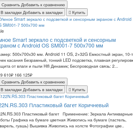
Сравнить
Добавить к сравнению
В закладки
Добавить в закладки
Купить
le
мное Smart зеркало с подсветкой и сенсорным
краном с Android OS SM001-7 500х700 мм
змер: 500х700х30 мм. Android 11 OS, 2+32G Емкостный экран, 10-т
чек касания Безрамный, тонкий LED подсветка, плавная регулиров
щита от влаги и пыли Hifi Динамик; Беспроводная связь: 2...
9 610₽
166 125₽
Сравнить
Добавить к сравнению
В закладки
Добавить в закладки
Купить
22N.RS.303 Пластиковый багет Коричневый
22N.RS.303 Пластиковый багет Применение: Зеркала Антикварные
боты Графика на бумаге цветная Живопись на бумаге (пастель,
варель, гуашь) Вышивка Живопись на холсте Фотографии цве..