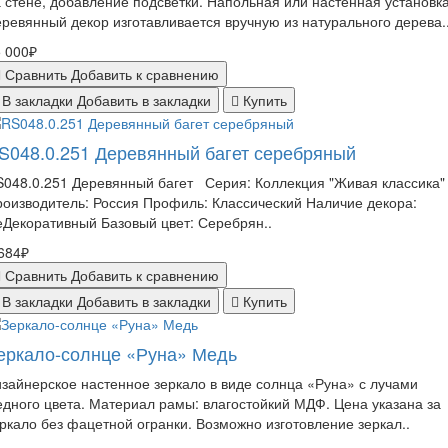
 стене, добавление подсветки. Напольная или настенная установка
ревянный декор изготавливается вручную из натурального дерева.
 000₽
Сравнить
Добавить к сравнению
В закладки
Добавить в закладки
Купить
S048.0.251 Деревянный багет серебряный
048.0.251 Деревянный багет Серия: Коллекция "Живая классика"
оизводитель: Россия Профиль: Классический Наличие декора:
Декоративный Базовый цвет: Серебрян..
684₽
Сравнить
Добавить к сравнению
В закладки
Добавить в закладки
Купить
еркало-солнце «Руна» Медь
зайнерское настенное зеркало в виде солнца «Руна» с лучами
дного цвета. Материал рамы: влагостойкий МДФ. Цена указана за
ркало без фацетной огранки. Возможно изготовление зеркал..