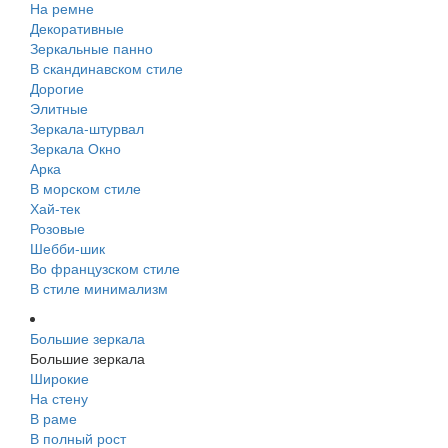
На ремне
Декоративные
Зеркальные панно
В скандинавском стиле
Дорогие
Элитные
Зеркала-штурвал
Зеркала Окно
Арка
В морском стиле
Хай-тек
Розовые
Шебби-шик
Во французском стиле
В стиле минимализм
Большие зеркала
Большие зеркала
Широкие
На стену
В раме
В полный рост