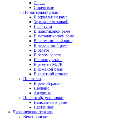
Серые
Сиреневые
По материалу рамы
В зеркальной раме
Зеркала с мозаикой
Из латуни
В пластиковой раме
В металлической раме
В алюминиевой раме
В деревянной раме
В багете
В белом багете
Из полиуретана
В раме из МДФ
В кожаной раме
В каретной стяжке
По стилю
В резной раме
Прованс
Ажурные
По способу установки
Напольные в раме
Настенные
Дизайнерские зеркала
Венецианские