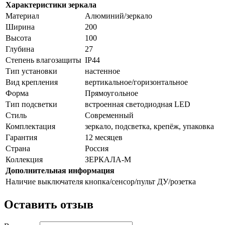
Характеристики зеркала
Материал
Алюминий/зеркало
Ширина
200
Высота
100
Глубина
27
Степень влагозащиты
IP44
Тип установки
настенное
Вид крепления
вертикальное/горизонтальное
Форма
Прямоугольное
Тип подсветки
встроенная светодиодная LED
Стиль
Cовременный
Комплектация
зеркало, подсветка, крепёж, упаковка
Гарантия
12 месяцев
Страна
Россия
Коллекция
ЗЕРКАЛА-М
Дополнительная информация
Наличие выключателя
кнопка/сенсор/пульт ДУ/розетка
Оставить отзыв