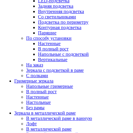
LED-подсветка
Задняя подсветка
Внутренняя подсветка
Со светильниками
Подсветка по периметру
Контурная подсветка
Парящие
По способу установки
Настенные
В полный рост
Напольные с подсветкой
Вертикальные
На заказ
Зеркала с подсветкой в раме
С полками
Гримерные зеркала
Напольные гримерные
В полный рост
Настенные
Настольные
Без рамы
Зеркала в металлической раме
В металлической раме в ванную
Лофт
В металлической раме