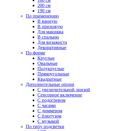
180 см
200 см
190 см
По применению
В ванную
В прихожую
Для макияжа
В спальню
Для визажиста
Декоративные
По форме
Круглые
Овальные
Полукруглые
Прямоугольные
Квадратные
Дополнительные опции
C увеличительной линзой
Сенсорное включение
С подогревом
С часами
С диммером
С блютузом
С музыкой
По типу подсветки