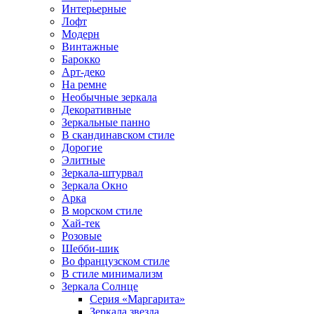
Интерьерные
Лофт
Модерн
Винтажные
Барокко
Арт-деко
На ремне
Необычные зеркала
Декоративные
Зеркальные панно
В скандинавском стиле
Дорогие
Элитные
Зеркала-штурвал
Зеркала Окно
Арка
В морском стиле
Хай-тек
Розовые
Шебби-шик
Во французском стиле
В стиле минимализм
Зеркала Солнце
Серия «Маргарита»
Зеркала звезда