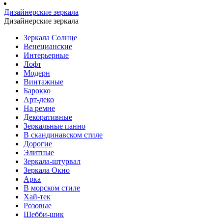
Дизайнерские зеркала
Дизайнерские зеркала
Зеркала Солнце
Венецианские
Интерьерные
Лофт
Модерн
Винтажные
Барокко
Арт-деко
На ремне
Декоративные
Зеркальные панно
В скандинавском стиле
Дорогие
Элитные
Зеркала-штурвал
Зеркала Окно
Арка
В морском стиле
Хай-тек
Розовые
Шебби-шик