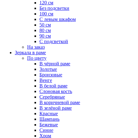
120 см
Без подсветки
100 см
С левым шкафом
50 см
80 см
90 см
С подсветкой
На заказ
Зеркала в раме
По цвету
В чёрной раме
Золотые
Бронзовые
Венге
В белой раме
Слоновая кость
Серебряные
В коричневой раме
В зелёной раме
Красные
Шампань
Бежевые
Синие
Хром