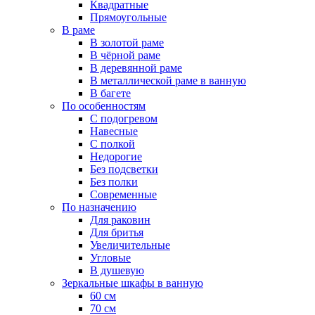
Квадратные
Прямоугольные
В раме
В золотой раме
В чёрной раме
В деревянной раме
В металлической раме в ванную
В багете
По особенностям
С подогревом
Навесные
С полкой
Недорогие
Без подсветки
Без полки
Современные
По назначению
Для раковин
Для бритья
Увеличительные
Угловые
В душевую
Зеркальные шкафы в ванную
60 см
70 см