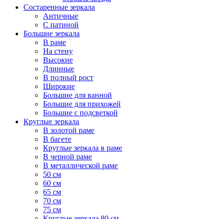
Состаренные зеркала
Античные
С патиной
Большие зеркала
В раме
На стену
Высокие
Длинные
В полный рост
Широкие
Большие для ванной
Большие для прихожей
Большие с подсветкой
Круглые зеркала
В золотой раме
В багете
Круглые зеркала в раме
В черной раме
В металлической раме
50 см
60 см
65 см
70 см
75 см
Круглые зеркала 80 см