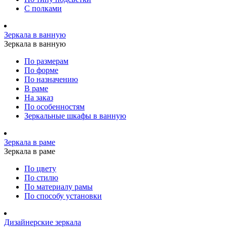
С полками
Зеркала в ванную
Зеркала в ванную
По размерам
По форме
По назначению
В раме
На заказ
По особенностям
Зеркальные шкафы в ванную
Зеркала в раме
Зеркала в раме
По цвету
По стилю
По материалу рамы
По способу установки
Дизайнерские зеркала