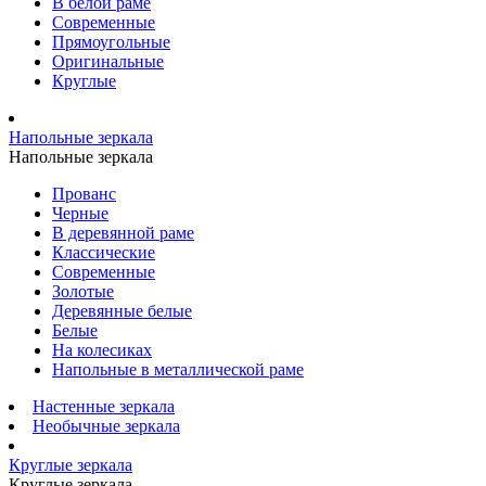
В белой раме
Современные
Прямоугольные
Оригинальные
Круглые
Напольные зеркала
Напольные зеркала
Прованс
Черные
В деревянной раме
Классические
Современные
Золотые
Деревянные белые
Белые
На колесиках
Напольные в металлической раме
Настенные зеркала
Необычные зеркала
Круглые зеркала
Круглые зеркала