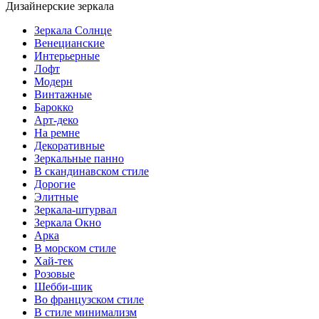
Дизайнерские зеркала
Зеркала Солнце
Венецианские
Интерьерные
Лофт
Модерн
Винтажные
Барокко
Арт-деко
На ремне
Декоративные
Зеркальные панно
В скандинавском стиле
Дорогие
Элитные
Зеркала-штурвал
Зеркала Окно
Арка
В морском стиле
Хай-тек
Розовые
Шебби-шик
Во французском стиле
В стиле минимализм