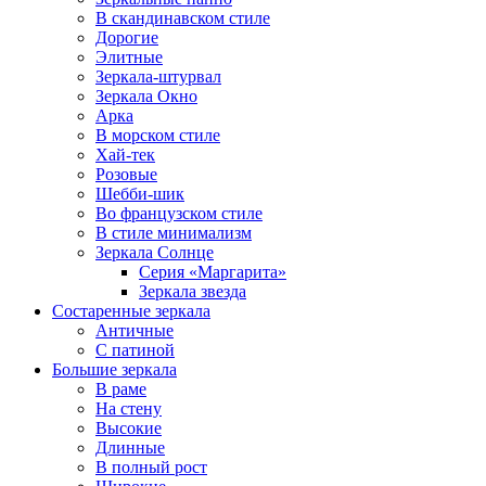
В скандинавском стиле
Дорогие
Элитные
Зеркала-штурвал
Зеркала Окно
Арка
В морском стиле
Хай-тек
Розовые
Шебби-шик
Во французском стиле
В стиле минимализм
Зеркала Солнце
Серия «Маргарита»
Зеркала звезда
Состаренные зеркала
Античные
С патиной
Большие зеркала
В раме
На стену
Высокие
Длинные
В полный рост