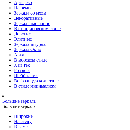
Арт-деко
На ремне
Зеркала со мхом
Декоративные
Зеркальные панно
В скандинавском стиле
Дорогие
Элитные
Зеркала-штурвал
Зеркала Окно
Арка
В морском стиле
Хай-тек
Розовые
Шебби-шик
Во французском стиле
В стиле минимализм
Большие зеркала
Большие зеркала
Широкие
На стену
В раме