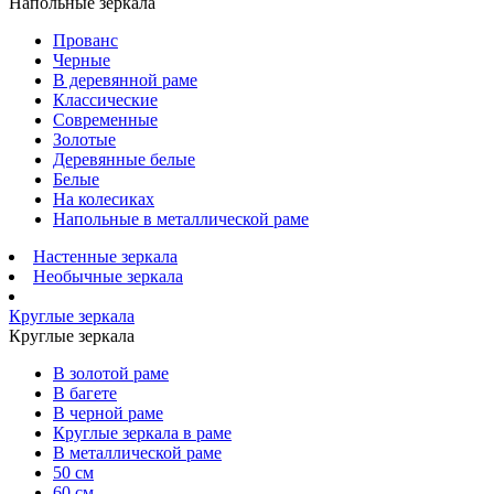
Напольные зеркала
Прованс
Черные
В деревянной раме
Классические
Современные
Золотые
Деревянные белые
Белые
На колесиках
Напольные в металлической раме
Настенные зеркала
Необычные зеркала
Круглые зеркала
Круглые зеркала
В золотой раме
В багете
В черной раме
Круглые зеркала в раме
В металлической раме
50 см
60 см