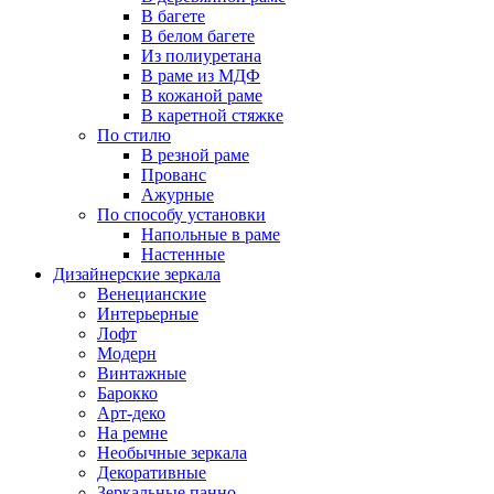
В багете
В белом багете
Из полиуретана
В раме из МДФ
В кожаной раме
В каретной стяжке
По стилю
В резной раме
Прованс
Ажурные
По способу установки
Напольные в раме
Настенные
Дизайнерские зеркала
Венецианские
Интерьерные
Лофт
Модерн
Винтажные
Барокко
Арт-деко
На ремне
Необычные зеркала
Декоративные
Зеркальные панно