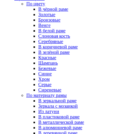
По цвету
В чёрной раме
Золотые
Бронзовые
Венге
В белой раме
Слоновая кость
Серебряные
В коричневой раме
В зелёной раме
Красные
Шампань
Бежевые
Синие
Хром
Серые
Сиреневые
По материалу рамы
В зеркальной раме
Зеркала с мозаикой
Из латуни
В пластиковой раме
В металлической раме
В алюминиевой раме
В деревянной раме