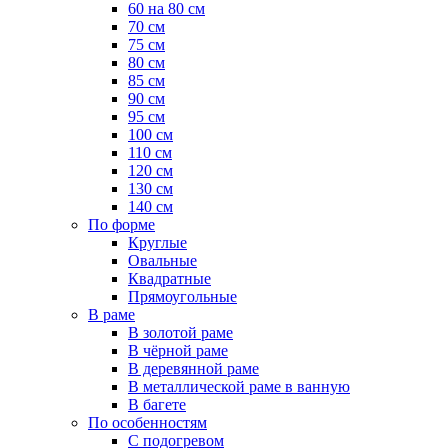
60 на 80 см
70 см
75 см
80 см
85 см
90 см
95 см
100 см
110 см
120 см
130 см
140 см
По форме
Круглые
Овальные
Квадратные
Прямоугольные
В раме
В золотой раме
В чёрной раме
В деревянной раме
В металлической раме в ванную
В багете
По особенностям
С подогревом