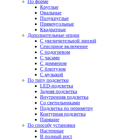
По форме
Круглые
Овальные
Полукруглые
Прямоугольные
Квадратные
Дополнительные опции
C увеличительной линзой
Сенсорное включение
С подогревом
С часами
С диммером
С блютузом
С музыкой
По типу подсветки
LED-подсветка
Задняя подсветка
Внутренняя подсветка
Со светильниками
Подсветка по периметру
Контурная подсветка
Парящие
По способу установки
Настенные
В полный рост