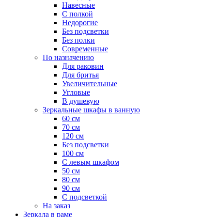
Навесные
С полкой
Недорогие
Без подсветки
Без полки
Современные
По назначению
Для раковин
Для бритья
Увеличительные
Угловые
В душевую
Зеркальные шкафы в ванную
60 см
70 см
120 см
Без подсветки
100 см
С левым шкафом
50 см
80 см
90 см
С подсветкой
На заказ
Зеркала в раме