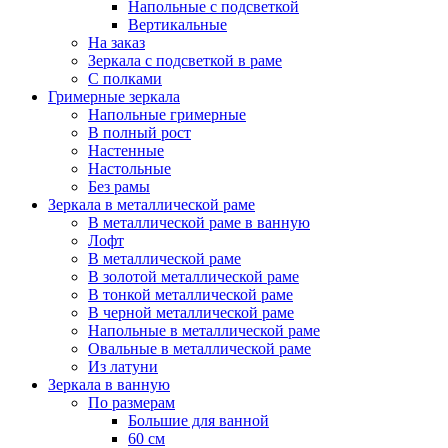
Напольные с подсветкой
Вертикальные
На заказ
Зеркала с подсветкой в раме
С полками
Гримерные зеркала
Напольные гримерные
В полный рост
Настенные
Настольные
Без рамы
Зеркала в металлической раме
В металлической раме в ванную
Лофт
В металлической раме
В золотой металлической раме
В тонкой металлической раме
В черной металлической раме
Напольные в металлической раме
Овальные в металлической раме
Из латуни
Зеркала в ванную
По размерам
Большие для ванной
60 см