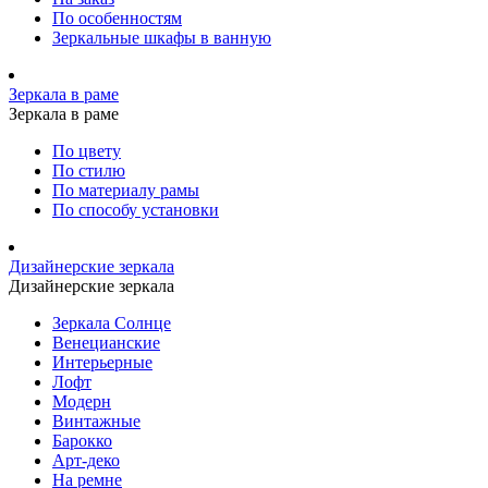
По особенностям
Зеркальные шкафы в ванную
Зеркала в раме
Зеркала в раме
По цвету
По стилю
По материалу рамы
По способу установки
Дизайнерские зеркала
Дизайнерские зеркала
Зеркала Солнце
Венецианские
Интерьерные
Лофт
Модерн
Винтажные
Барокко
Арт-деко
На ремне