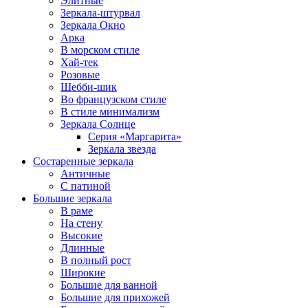
Элитные
Зеркала-штурвал
Зеркала Окно
Арка
В морском стиле
Хай-тек
Розовые
Шебби-шик
Во французском стиле
В стиле минимализм
Зеркала Солнце
Серия «Маргарита»
Зеркала звезда
Состаренные зеркала
Античные
С патиной
Большие зеркала
В раме
На стену
Высокие
Длинные
В полный рост
Широкие
Большие для ванной
Большие для прихожей