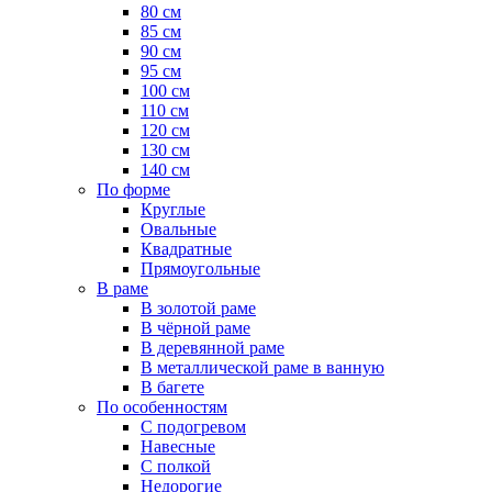
80 см
85 см
90 см
95 см
100 см
110 см
120 см
130 см
140 см
По форме
Круглые
Овальные
Квадратные
Прямоугольные
В раме
В золотой раме
В чёрной раме
В деревянной раме
В металлической раме в ванную
В багете
По особенностям
С подогревом
Навесные
С полкой
Недорогие