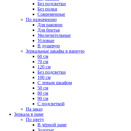
Без подсветки
Без полки
Современные
По назначению
Для раковин
Для бритья
Увеличительные
Угловые
В душевую
Зеркальные шкафы в ванную
60 см
70 см
120 см
Без подсветки
100 см
С левым шкафом
50 см
80 см
90 см
С подсветкой
На заказ
Зеркала в раме
По цвету
В чёрной раме
Золотые