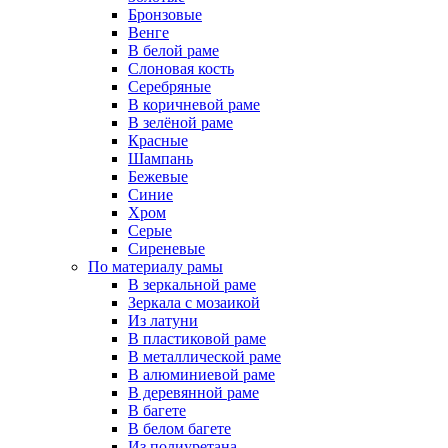
Бронзовые
Венге
В белой раме
Слоновая кость
Серебряные
В коричневой раме
В зелёной раме
Красные
Шампань
Бежевые
Синие
Хром
Серые
Сиреневые
По материалу рамы
В зеркальной раме
Зеркала с мозаикой
Из латуни
В пластиковой раме
В металлической раме
В алюминиевой раме
В деревянной раме
В багете
В белом багете
Из полиуретана