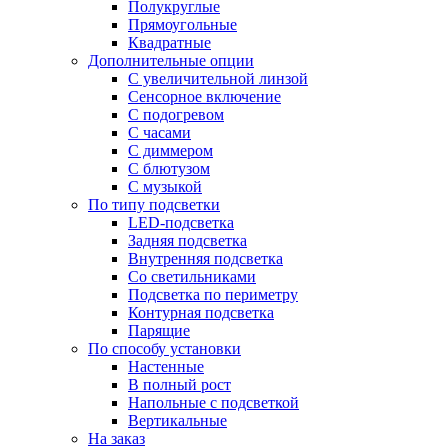
Полукруглые
Прямоугольные
Квадратные
Дополнительные опции
C увеличительной линзой
Сенсорное включение
С подогревом
С часами
С диммером
С блютузом
С музыкой
По типу подсветки
LED-подсветка
Задняя подсветка
Внутренняя подсветка
Со светильниками
Подсветка по периметру
Контурная подсветка
Парящие
По способу установки
Настенные
В полный рост
Напольные с подсветкой
Вертикальные
На заказ