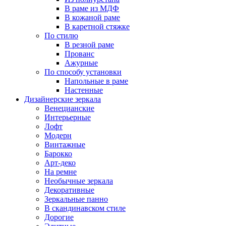
В раме из МДФ
В кожаной раме
В каретной стяжке
По стилю
В резной раме
Прованс
Ажурные
По способу установки
Напольные в раме
Настенные
Дизайнерские зеркала
Венецианские
Интерьерные
Лофт
Модерн
Винтажные
Барокко
Арт-деко
На ремне
Необычные зеркала
Декоративные
Зеркальные панно
В скандинавском стиле
Дорогие