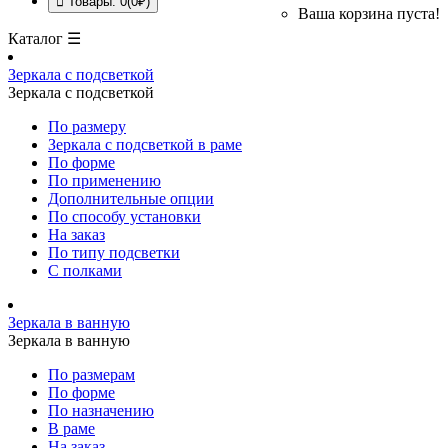
Товары: 0(0₽)
Ваша корзина пуста!
Каталог ☰
Зеркала с подсветкой
Зеркала с подсветкой
По размеру
Зеркала с подсветкой в раме
По форме
По применению
Дополнительные опции
По способу установки
На заказ
По типу подсветки
С полками
Зеркала в ванную
Зеркала в ванную
По размерам
По форме
По назначению
В раме
На заказ