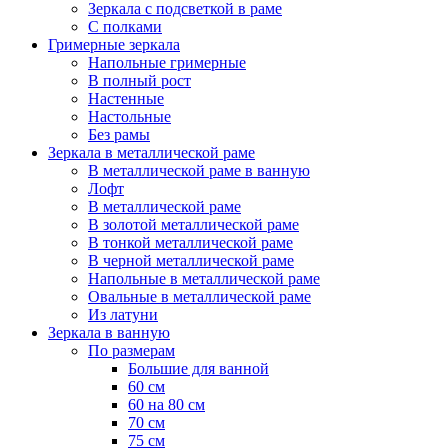
Зеркала с подсветкой в раме
С полками
Гримерные зеркала
Напольные гримерные
В полный рост
Настенные
Настольные
Без рамы
Зеркала в металлической раме
В металлической раме в ванную
Лофт
В металлической раме
В золотой металлической раме
В тонкой металлической раме
В черной металлической раме
Напольные в металлической раме
Овальные в металлической раме
Из латуни
Зеркала в ванную
По размерам
Большие для ванной
60 см
60 на 80 см
70 см
75 см