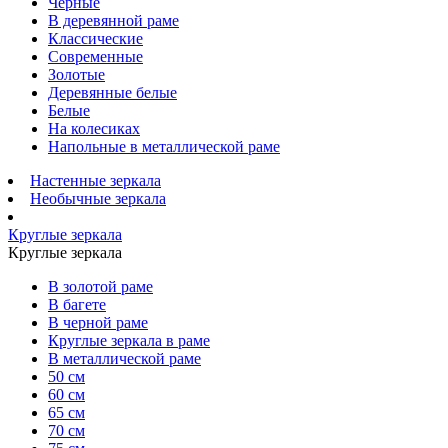
Черные
В деревянной раме
Классические
Современные
Золотые
Деревянные белые
Белые
На колесиках
Напольные в металлической раме
Настенные зеркала
Необычные зеркала
Круглые зеркала
Круглые зеркала
В золотой раме
В багете
В черной раме
Круглые зеркала в раме
В металлической раме
50 см
60 см
65 см
70 см