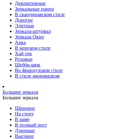
Декоративные
Зеркальные панно
В скандинавском стиле
Дорогие
Элитные
Зеркала-штурвал
Зеркала Окно
Арка
В морском стиле
Хай-тек
Розовые
Шебби-шик
Во французском стиле
В стиле минимализм
Большие зеркала
Большие зеркала
Широкие
На стену
В раме
В полный рост
Длинные
Высокие