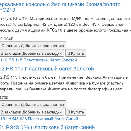
еркальная консоль с 2мя ящиками бронза/золото
FG210
тикул: KFG210 Материалы: зеркало, МДФ, нерж. сталь цвет золото
сота: 76 см Ширина: 42 см Длина: 120 см Вес: 43 кг Зеркальная
нсоль с двумя ящиками KFG210 в цвете бронза/золото Роскошная к
2 624₽
Сравнить
Добавить к сравнению
В закладки
Добавить в закладки
Купить
12.RS.115 Пластиковый багет Золотой
12.RS.115 Пластиковый багет Применение: Зеркала Антикварные
боты Графика на бумаге цветная Живопись на бумаге (пастель,
варель, гуашь) Вышивка Живопись на холсте Фотографии цвет..
470₽
Сравнить
Добавить к сравнению
В закладки
Добавить в закладки
Купить
51.RS43.026 Пластиковый багет Синий