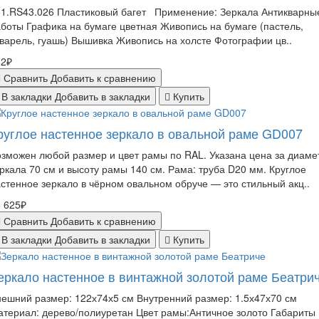
51.RS43.026 Пластиковый багет Применение: Зеркала Антикварны
боты Графика на бумаге цветная Живопись на бумаге (пастель,
варель, гуашь) Вышивка Живопись на холсте Фотографии цв..
62₽
Сравнить
Добавить к сравнению
В закладки
Добавить в закладки
Купить
руглое настенное зеркало в овальной раме GD007
зможен любой размер и цвет рамы по RAL. Указана цена за диаме
ркала 70 см и высоту рамы 140 см. Рама: труба D20 мм. Круглое
стенное зеркало в чёрном овальном обруче — это стильный акц..
 625₽
Сравнить
Добавить к сравнению
В закладки
Добавить в закладки
Купить
еркало настенное в винтажной золотой раме Беатри
ешний размер: 122х74х5 см Внутренний размер: 1.5х47х70 см
териал: дерево/полиуретан Цвет рамы:Античное золото Габариты