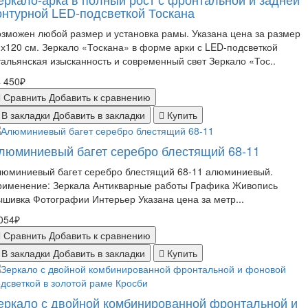
онтурной LED-подсветкой Тоскана
зможен любой размер и установка рамы. Указана цена за размер
х120 см. Зеркало «Тоскана» в форме арки с LED-подсветкой
альянская изысканность и современный свет Зеркало «Тос..
 450₽
Сравнить
Добавить к сравнению
В закладки
Добавить в закладки
Купить
люминиевый багет серебро блестящий 68-11
люминиевый багет серебро блестящий 68-11 алюминиевый.
рименение: Зеркала Антикварные работы Графика Живопись
шивка Фотографии Интерьер Указана цена за метр...
054₽
Сравнить
Добавить к сравнению
В закладки
Добавить в закладки
Купить
еркало с двойной комбинированной фронтальной и