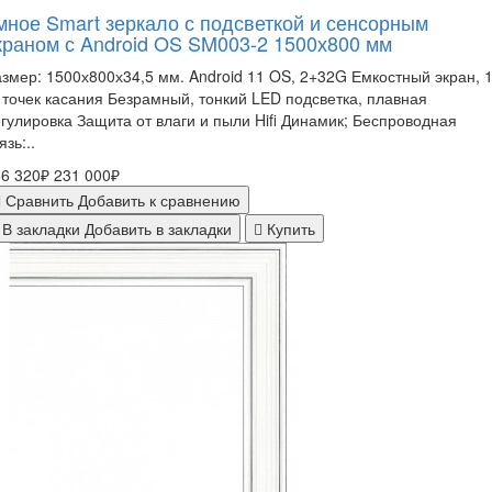
мное Smart зеркало с подсветкой и сенсорным
краном с Android OS SM003-2 1500х800 мм
змер: 1500х800х34,5 мм. Android 11 OS, 2+32G Емкостный экран, 1
 точек касания Безрамный, тонкий LED подсветка, плавная
гулировка Защита от влаги и пыли Hifi Динамик; Беспроводная
язь:..
6 320₽
231 000₽
Сравнить
Добавить к сравнению
В закладки
Добавить в закладки
Купить