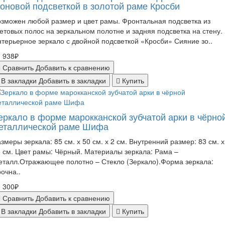
оновой подсветкой в золотой раме Кросби
зможен любой размер и цвет рамы. Фронтальная подсветка из
етовых полос на зеркальном полотне и задняя подсветка на стену.
терьерное зеркало с двойной подсветкой «Кросби» Сияние зо..
 938₽
Сравнить
Добавить к сравнению
В закладки
Добавить в закладки
Купить
еркало в форме марокканской зубчатой арки в чёрно
еталлической раме Шифа
змеры зеркала: 85 см. х 50 см. х 2 см. Внутренний размер: 83 см. х
 см. Цвет рамы: Чёрный. Материалы зеркала: Рама –
талл.Отражающее полотно – Стекло (Зеркало).Форма зеркала:
очна..
 300₽
Сравнить
Добавить к сравнению
В закладки
Добавить в закладки
Купить