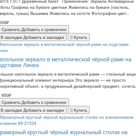
S013.1.077 Деревянный багет Применение: Зеркала Антикварные
боты Графика на бумаге цветная Живопись на бумаге (пастель,
варель, гуашь) Вышивка Живопись на холсте Фотографии цвет..
006₽
Сравнить
Добавить к сравнению
В закладки
Добавить в закладки
Купить
апольное зеркало в металлической чёрной раме на
одставке Линеа
льшое напольное зеркало в металлической раме — стильный акце
функциональный элемент интерьера Это зеркало — не просто
коративный объект, а продуманный дизайнерский предмет, сочета.
 950₽
Сравнить
Добавить к сравнению
В закладки
Добавить в закладки
Купить
раморный круглый чёрный журнальный столик на