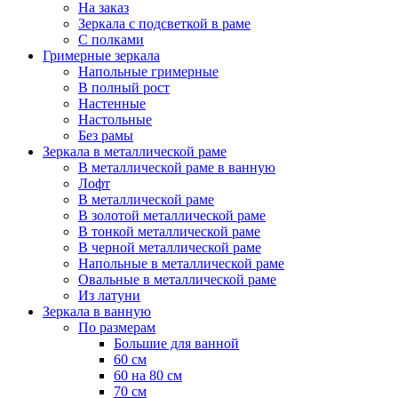
На заказ
Зеркала с подсветкой в раме
С полками
Гримерные зеркала
Напольные гримерные
В полный рост
Настенные
Настольные
Без рамы
Зеркала в металлической раме
В металлической раме в ванную
Лофт
В металлической раме
В золотой металлической раме
В тонкой металлической раме
В черной металлической раме
Напольные в металлической раме
Овальные в металлической раме
Из латуни
Зеркала в ванную
По размерам
Большие для ванной
60 см
60 на 80 см
70 см