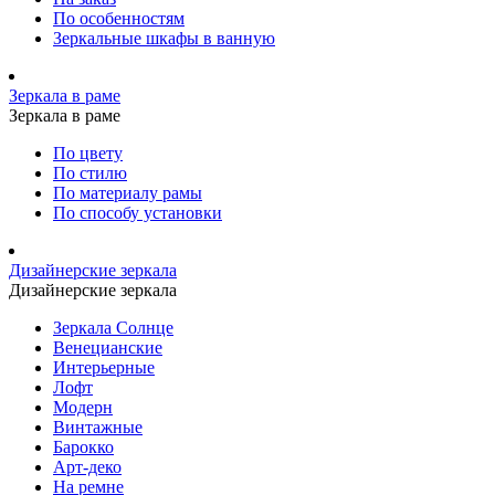
По особенностям
Зеркальные шкафы в ванную
Зеркала в раме
Зеркала в раме
По цвету
По стилю
По материалу рамы
По способу установки
Дизайнерские зеркала
Дизайнерские зеркала
Зеркала Солнце
Венецианские
Интерьерные
Лофт
Модерн
Винтажные
Барокко
Арт-деко
На ремне