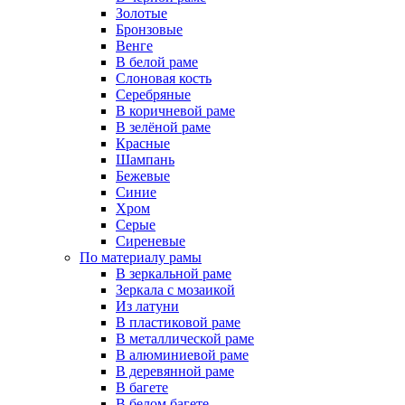
Золотые
Бронзовые
Венге
В белой раме
Слоновая кость
Серебряные
В коричневой раме
В зелёной раме
Красные
Шампань
Бежевые
Синие
Хром
Серые
Сиреневые
По материалу рамы
В зеркальной раме
Зеркала с мозаикой
Из латуни
В пластиковой раме
В металлической раме
В алюминиевой раме
В деревянной раме
В багете
В белом багете