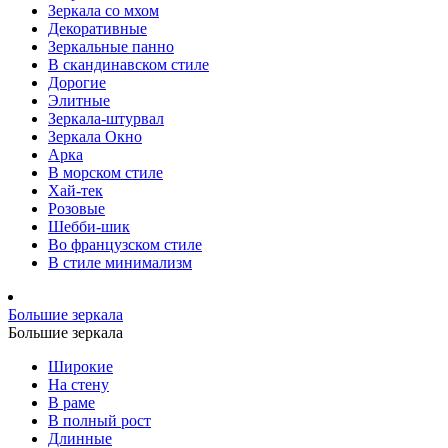
Зеркала со мхом
Декоративные
Зеркальные панно
В скандинавском стиле
Дорогие
Элитные
Зеркала-штурвал
Зеркала Окно
Арка
В морском стиле
Хай-тек
Розовые
Шебби-шик
Во французском стиле
В стиле минимализм
Большие зеркала
Большие зеркала
Широкие
На стену
В раме
В полный рост
Длинные