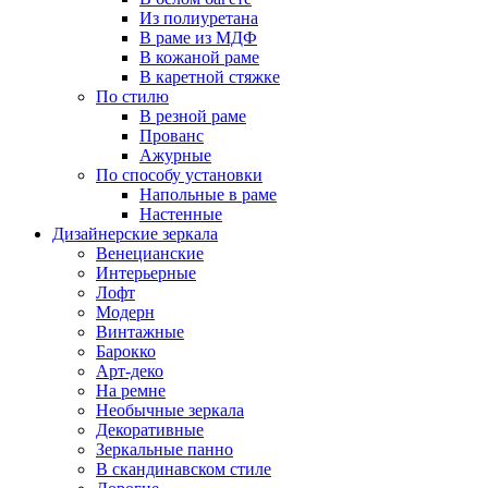
Из полиуретана
В раме из МДФ
В кожаной раме
В каретной стяжке
По стилю
В резной раме
Прованс
Ажурные
По способу установки
Напольные в раме
Настенные
Дизайнерские зеркала
Венецианские
Интерьерные
Лофт
Модерн
Винтажные
Барокко
Арт-деко
На ремне
Необычные зеркала
Декоративные
Зеркальные панно
В скандинавском стиле