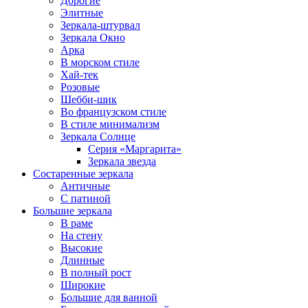
Дорогие
Элитные
Зеркала-штурвал
Зеркала Окно
Арка
В морском стиле
Хай-тек
Розовые
Шебби-шик
Во французском стиле
В стиле минимализм
Зеркала Солнце
Серия «Маргарита»
Зеркала звезда
Состаренные зеркала
Античные
С патиной
Большие зеркала
В раме
На стену
Высокие
Длинные
В полный рост
Широкие
Большие для ванной