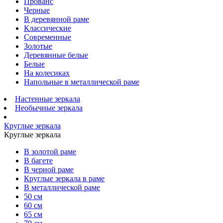
Прованс
Черные
В деревянной раме
Классические
Современные
Золотые
Деревянные белые
Белые
На колесиках
Напольные в металлической раме
Настенные зеркала
Необычные зеркала
Круглые зеркала
Круглые зеркала
В золотой раме
В багете
В черной раме
Круглые зеркала в раме
В металлической раме
50 см
60 см
65 см