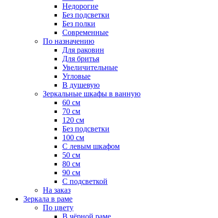
Недорогие
Без подсветки
Без полки
Современные
По назначению
Для раковин
Для бритья
Увеличительные
Угловые
В душевую
Зеркальные шкафы в ванную
60 см
70 см
120 см
Без подсветки
100 см
С левым шкафом
50 см
80 см
90 см
С подсветкой
На заказ
Зеркала в раме
По цвету
В чёрной раме