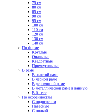
75 см
80 см
85 см
90 см
95 см
100 см
110 см
120 см
130 см
140 см
По форме
Круглые
Овальные
Квадратные
Прямоугольные
В раме
В золотой раме
В чёрной раме
В деревянной раме
В металлической раме в ванную
В багете
По особенностям
С подогревом
Навесные
С полкой