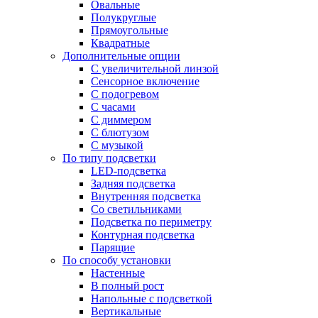
Овальные
Полукруглые
Прямоугольные
Квадратные
Дополнительные опции
C увеличительной линзой
Сенсорное включение
С подогревом
С часами
С диммером
С блютузом
С музыкой
По типу подсветки
LED-подсветка
Задняя подсветка
Внутренняя подсветка
Со светильниками
Подсветка по периметру
Контурная подсветка
Парящие
По способу установки
Настенные
В полный рост
Напольные с подсветкой
Вертикальные