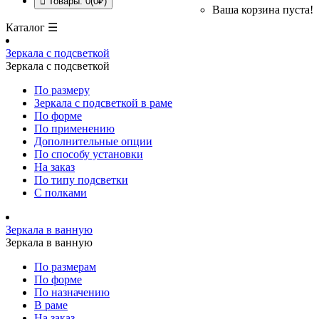
Товары: 0(0₽)
Ваша корзина пуста!
Каталог ☰
Зеркала с подсветкой
Зеркала с подсветкой
По размеру
Зеркала с подсветкой в раме
По форме
По применению
Дополнительные опции
По способу установки
На заказ
По типу подсветки
С полками
Зеркала в ванную
Зеркала в ванную
По размерам
По форме
По назначению
В раме
На заказ