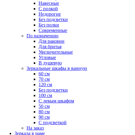
Навесные
С полкой
Недорогие
Без подсветки
Без полки
Современные
По назначению
Для раковин
Для бритья
Увеличительные
Угловые
В душевую
Зеркальные шкафы в ванную
60 см
70 см
120 см
Без подсветки
100 см
С левым шкафом
50 см
80 см
90 см
С подсветкой
На заказ
Зеркала в раме