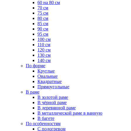
60 на 80 см
70 см
75 см
80 см
85 см
90 см
95 см
100 см
110 см
120 см
130 см
140 см
По форме
Круглые
Овальные
Квадратные
Прямоугольные
В раме
В золотой раме
В чёрной раме
В деревянной раме
В металлической раме в ванную
В багете
По особенностям
С подогревом