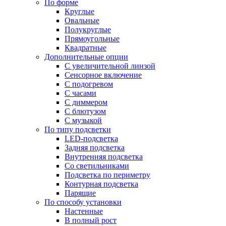
По форме
Круглые
Овальные
Полукруглые
Прямоугольные
Квадратные
Дополнительные опции
C увеличительной линзой
Сенсорное включение
С подогревом
С часами
С диммером
С блютузом
С музыкой
По типу подсветки
LED-подсветка
Задняя подсветка
Внутренняя подсветка
Со светильниками
Подсветка по периметру
Контурная подсветка
Парящие
По способу установки
Настенные
В полный рост