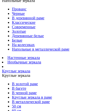
Напольные зеркала
Прованс
Черные
В деревянной раме
Классические
Современные
Золотые
Деревянные белые
Белые
На колесиках
Напольные в металлической раме
Настенные зеркала
Необычные зеркала
Круглые зеркала
Круглые зеркала
В золотой раме
В багете
В черной раме
Круглые зеркала в раме
В металлической раме
50 см
60 см