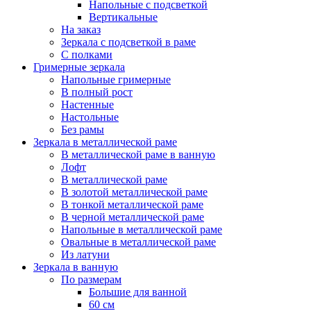
Напольные с подсветкой
Вертикальные
На заказ
Зеркала с подсветкой в раме
С полками
Гримерные зеркала
Напольные гримерные
В полный рост
Настенные
Настольные
Без рамы
Зеркала в металлической раме
В металлической раме в ванную
Лофт
В металлической раме
В золотой металлической раме
В тонкой металлической раме
В черной металлической раме
Напольные в металлической раме
Овальные в металлической раме
Из латуни
Зеркала в ванную
По размерам
Большие для ванной
60 см