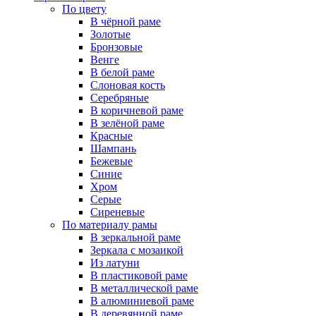
По цвету
В чёрной раме
Золотые
Бронзовые
Венге
В белой раме
Слоновая кость
Серебряные
В коричневой раме
В зелёной раме
Красные
Шампань
Бежевые
Синие
Хром
Серые
Сиреневые
По материалу рамы
В зеркальной раме
Зеркала с мозаикой
Из латуни
В пластиковой раме
В металлической раме
В алюминиевой раме
В деревянной раме