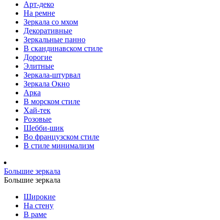
Арт-деко
На ремне
Зеркала со мхом
Декоративные
Зеркальные панно
В скандинавском стиле
Дорогие
Элитные
Зеркала-штурвал
Зеркала Окно
Арка
В морском стиле
Хай-тек
Розовые
Шебби-шик
Во французском стиле
В стиле минимализм
Большие зеркала
Большие зеркала
Широкие
На стену
В раме