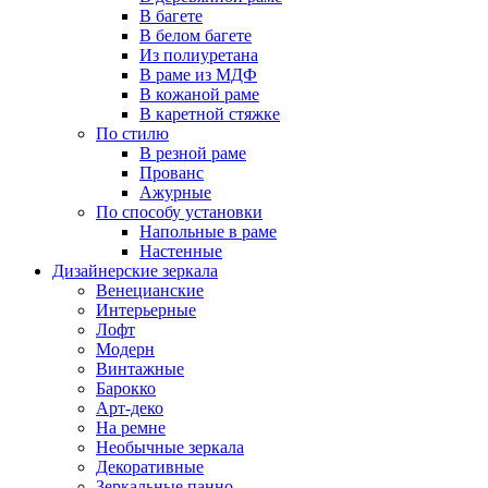
В багете
В белом багете
Из полиуретана
В раме из МДФ
В кожаной раме
В каретной стяжке
По стилю
В резной раме
Прованс
Ажурные
По способу установки
Напольные в раме
Настенные
Дизайнерские зеркала
Венецианские
Интерьерные
Лофт
Модерн
Винтажные
Барокко
Арт-деко
На ремне
Необычные зеркала
Декоративные
Зеркальные панно