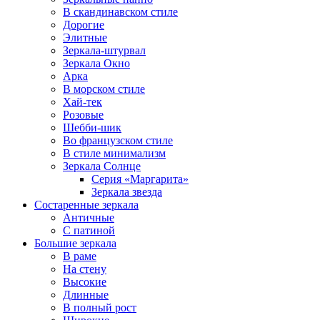
В скандинавском стиле
Дорогие
Элитные
Зеркала-штурвал
Зеркала Окно
Арка
В морском стиле
Хай-тек
Розовые
Шебби-шик
Во французском стиле
В стиле минимализм
Зеркала Солнце
Серия «Маргарита»
Зеркала звезда
Состаренные зеркала
Античные
С патиной
Большие зеркала
В раме
На стену
Высокие
Длинные
В полный рост