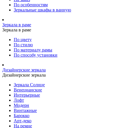
По особенностям
Зеркальные шкафы в ванную
Зеркала в раме
Зеркала в раме
По цвету
По стилю
По материалу рамы
По способу установки
Дизайнерские зеркала
Дизайнерские зеркала
Зеркала Солнце
Венецианские
Интерьерные
Лофт
Модерн
Винтажные
Барокко
Арт-деко
На ремне