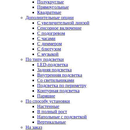
Полукруглые
Прямоугольные
Квадратные
Дополнительные опции
C увеличительной линзой
Сенсорное включение
С подогревом
С часами
С диммером
С блютузом
С музыкой
По типу подсветки
LED-подсветка
Задняя подсветка
Внутренняя подсветка
Со светильниками
Подсветка по периметру
Контурная подсветка
Парящие
По способу установки
Настенные
В полный рост
Напольные с подсветкой
Вертикальные
На заказ