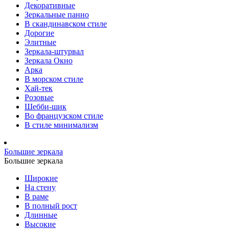
Декоративные
Зеркальные панно
В скандинавском стиле
Дорогие
Элитные
Зеркала-штурвал
Зеркала Окно
Арка
В морском стиле
Хай-тек
Розовые
Шебби-шик
Во французском стиле
В стиле минимализм
Большие зеркала
Большие зеркала
Широкие
На стену
В раме
В полный рост
Длинные
Высокие