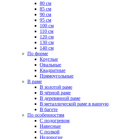
80 см
85 см
90 см
95 см
100 см
110 см
120 см
130 см
140 см
По форме
Круглые
Овальные
Квадратные
Прямоугольные
В раме
В золотой раме
В чёрной раме
В деревянной раме
В металлической раме в ванную
В багете
По особенностям
С подогревом
Навесные
С полкой
Недорогие