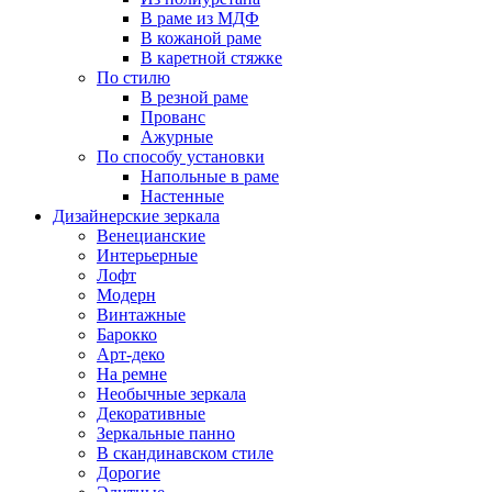
В раме из МДФ
В кожаной раме
В каретной стяжке
По стилю
В резной раме
Прованс
Ажурные
По способу установки
Напольные в раме
Настенные
Дизайнерские зеркала
Венецианские
Интерьерные
Лофт
Модерн
Винтажные
Барокко
Арт-деко
На ремне
Необычные зеркала
Декоративные
Зеркальные панно
В скандинавском стиле
Дорогие