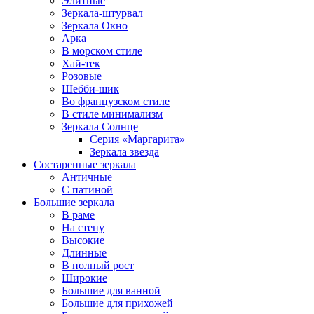
Элитные
Зеркала-штурвал
Зеркала Окно
Арка
В морском стиле
Хай-тек
Розовые
Шебби-шик
Во французском стиле
В стиле минимализм
Зеркала Солнце
Серия «Маргарита»
Зеркала звезда
Состаренные зеркала
Античные
С патиной
Большие зеркала
В раме
На стену
Высокие
Длинные
В полный рост
Широкие
Большие для ванной
Большие для прихожей