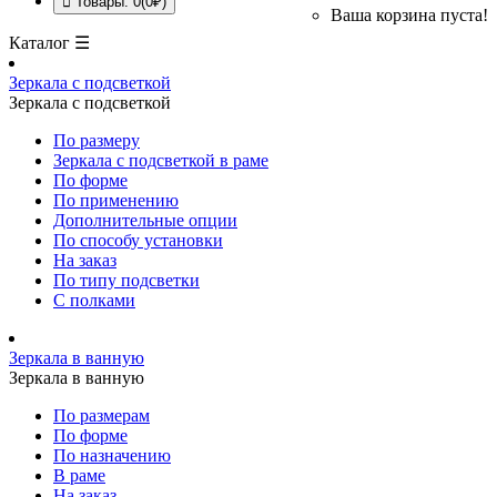
Товары: 0(0₽)
Ваша корзина пуста!
Каталог ☰
Зеркала с подсветкой
Зеркала с подсветкой
По размеру
Зеркала с подсветкой в раме
По форме
По применению
Дополнительные опции
По способу установки
На заказ
По типу подсветки
С полками
Зеркала в ванную
Зеркала в ванную
По размерам
По форме
По назначению
В раме
На заказ