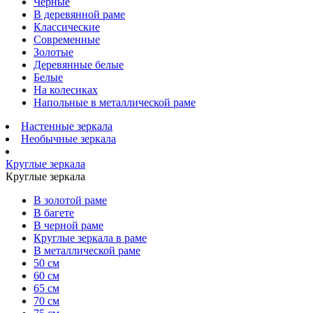
Черные
В деревянной раме
Классические
Современные
Золотые
Деревянные белые
Белые
На колесиках
Напольные в металлической раме
Настенные зеркала
Необычные зеркала
Круглые зеркала
Круглые зеркала
В золотой раме
В багете
В черной раме
Круглые зеркала в раме
В металлической раме
50 см
60 см
65 см
70 см