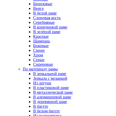
Бронзовые
Венге
В белой раме
Слоновая кость
Серебряные
В коричневой раме
В зелёной раме
Красные
Шампань
Бежевые
Синие
Хром
Серые
Сиреневые
По материалу рамы
В зеркальной раме
Зеркала с мозаикой
Из латуни
В пластиковой раме
В металлической раме
В алюминиевой раме
В деревянной раме
В багете
В белом багете
Из полиуретана