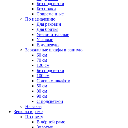
Без подсветки
Без полки
Современные
По назначению
Для раковин
Для бритья
Увеличительные
Угловые
В душевую
Зеркальные шкафы в ванную
60 см
70 см
120 см
Без подсветки
100 см
С левым шкафом
50 см
80 см
90 см
С подсветкой
На заказ
Зеркала в раме
По цвету
В чёрной раме
Золотые