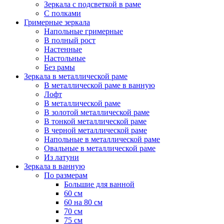
Зеркала с подсветкой в раме
С полками
Гримерные зеркала
Напольные гримерные
В полный рост
Настенные
Настольные
Без рамы
Зеркала в металлической раме
В металлической раме в ванную
Лофт
В металлической раме
В золотой металлической раме
В тонкой металлической раме
В черной металлической раме
Напольные в металлической раме
Овальные в металлической раме
Из латуни
Зеркала в ванную
По размерам
Большие для ванной
60 см
60 на 80 см
70 см
75 см