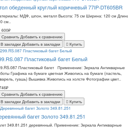
тол обеденный круглый коричневый 77IP-DT605BR
териалы: МДФ, шпон, металл Высота: 75 см Ширина: 120 см Длин
0 см..
 600₽
Сравнить
Добавить к сравнению
В закладки
Добавить в закладки
Купить
99.RS.087 Пластиковый багет Белый
99.RS.087 Пластиковый багет Применение: Зеркала Антикварные
боты Графика на бумаге цветная Живопись на бумаге (пастель,
варель, гуашь) Вышивка Живопись на холсте Фотографии цвет..
746₽
Сравнить
Добавить к сравнению
В закладки
Добавить в закладки
Купить
еревянный багет Золото 349.81.251
гет 349.81.251 деревянный. Применение: Зеркала Антикварные