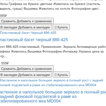
боты Графика на бумаге цветная Живопись на бумаге (пастель,
варель, гуашь) Вышивка Живопись на холсте Фотографии цвет..
285₽
Сравнить
Добавить к сравнению
В закладки
Добавить в закладки
Купить
ластиковый багет Черный 886-425
гет 886-425 пластиковый. Применение: Зеркала Антикварные рабо
рафика Живопись Вышивка Фотографии Интерьер Указана цена за
тр...
 555₽
Сравнить
Добавить к сравнению
В закладки
Добавить в закладки
Купить
астенное и напольное большое зеркало в полный ро
 задней фоновой подсветкой в раме из
табилизированного мха MD004