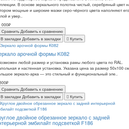
ллекции. В основе зеркального полотна чистый, серебряный цвет н
тором мощные и широкие мазки серо-чёрного цвета наполняют ег
лой и увер..
 000₽
Сравнить
Добавить к сравнению
В закладки
Добавить в закладки
Купить
еркало арочной формы K082
зможен любой размер и установка рамы любого цвета по RAL.
польная и настенная установка. Указана цена за размер 50х100 см
льшое зеркало-арка — это стильный и функциональный эле..
800₽
Сравнить
Добавить к сравнению
В закладки
Добавить в закладки
Купить
руглое двойное обрезанное зеркало с задней
нтерьерной эмбилайт подсветкой F186