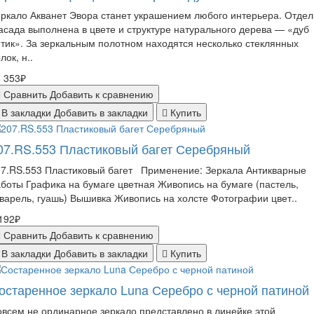
ркало Акванет Эвора станет украшением любого интерьера. Отдел
сада выполнена в цвете и структуре натурального дерева — «дуб
тик». За зеркальным полотном находятся несколько стеклянных
лок, н..
 353₽
Сравнить
Добавить к сравнению
В закладки
Добавить в закладки
Купить
07.RS.553 Пластиковый багет Серебряный
07.RS.553 Пластиковый багет Применение: Зеркала Антикварные
боты Графика на бумаге цветная Живопись на бумаге (пастель,
варель, гуашь) Вышивка Живопись на холсте Фотографии цвет..
192₽
Сравнить
Добавить к сравнению
В закладки
Добавить в закладки
Купить
остаренное зеркало Luna Серебро с черной патиной
всем не ординарное зеркало представлено в линейке этой