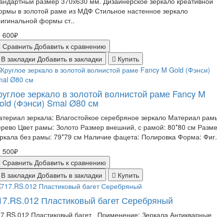
андартный размер 370х630 мм. Дизайнерское зеркало креативной
рмы в золотой раме из МДФ Стильное настенное зеркало
игинальной формы ст..
 600₽
Сравнить
Добавить к сравнению
В закладки
Добавить в закладки
Купить
руглое зеркало в золотой волнистой раме Fancy M
old (Фэнси) Smal Ø80 см
териал зеркала: Влагостойкое серебряное зеркало Материал рам
рево Цвет рамы: Золото Размер внешний, с рамой: 80*80 см Разм
ркала без рамы: 79*79 см Наличие фацета: Полировка Форма: Фиг.
 500₽
Сравнить
Добавить к сравнению
В закладки
Добавить в закладки
Купить
17.RS.012 Пластиковый багет Серебряный
17.RS.012 Пластиковый багет Применение: Зеркала Антикварные