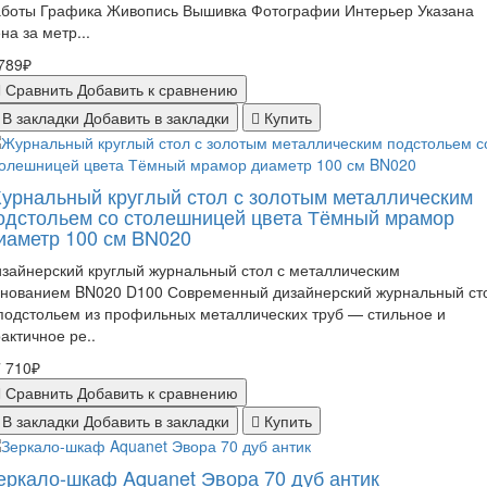
аботы Графика Живопись Вышивка Фотографии Интерьер Указана
на за метр...
789₽
Сравнить
Добавить к сравнению
В закладки
Добавить в закладки
Купить
урнальный круглый стол с золотым металлическим
одстольем со столешницей цвета Тёмный мрамор
иаметр 100 см BN020
зайнерский круглый журнальный стол с металлическим
снованием BN020 D100 Современный дизайнерский журнальный ст
подстольем из профильных металлических труб — стильное и
актичное ре..
 710₽
Сравнить
Добавить к сравнению
В закладки
Добавить в закладки
Купить
еркало-шкаф Aquanet Эвора 70 дуб антик