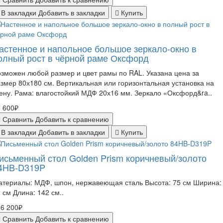
В закладки
Добавить в закладки
Купить
астенное и напольное большое зеркало-окно в
олный рост в чёрной раме Оксфорд
зможен любой размер и цвет рамы по RAL. Указана цена за
змер 80х180 см. Вертикальная или горизонтальная установка на
ену. Рама: влагостойкий МДФ 20х16 мм. Зеркало «Оксфорд&ra..
 600₽
Сравнить
Добавить к сравнению
В закладки
Добавить в закладки
Купить
исьменный стол Golden Prism коричневый/золото
4HB-D319P
атериалы: МДФ, шпон, нержавеющая сталь Высота: 75 см Ширина:
 см Длина: 142 см..
6 200₽
Сравнить
Добавить к сравнению