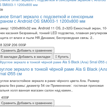
le
мное Smart зеркало с подсветкой и сенсорным
краном с Android OS SM003-1 1200х800 мм
змер: 1200х800х32 мм. Android 11 OS, 2+32G Емкостный экран, 10
чек касания Безрамный, тонкий LED подсветка, плавная регулиров
щита от влаги и пыли Hifi Динамик; Беспроводная связь: 2..
8 320₽
206 000₽
Сравнить
Добавить к сравнению
В закладки
Добавить в закладки
Купить
руглое зеркало в тонкой чёрной раме Ala S Black (Ал
mal Ø55 см
углое влагостойкое зеркало в раме чёрного цвета Ала. Размер
ркала без рамы: диаметр 54 см Применение: гостиная прихожая
альня холл ванная магазин салон над камин..
 400₽
Сравнить
Добавить к сравнению