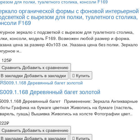
еркало органической формы с фоновой интерьерной
одсветкой с вырезом для полки, туалетного столика,
онсоли F169
гурное зеркало с подсветкой с вырезом для туалетного столика,
лки, консоли, модель F169. Возможен любой размер и форма.
азана цена за размер 40х103 см. Указана цена без полки. Зеркало
гурное н..
 125₽
Сравнить
Добавить к сравнению
В закладки
Добавить в закладки
Купить
S009.1.168 Деревянный багет золотой
S009.1.168 Деревянный багет Применение: Зеркала Антикварные
боты Графика на бумаге цветная Живопись на бумаге (пастель,
варель, гуашь) Вышивка Живопись на холсте Фотографии цвет..
222₽
Сравнить
Добавить к сравнению
В закладки
Добавить в закладки
Купить