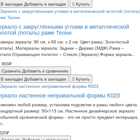
В закладки
Добавить в закладки
Купить
еркало с закруглёнными углами в металлической
олотой (поталь) раме Теони
змеры зеркала: 90 см. х 60 см. х 2 см. Цвет рамы: Золотистый
оталь). Материалы зеркала: Задник – Дерево (МДФ).Рама –
талл.Отражающее полотно – Стекло (Зеркало).Форма зеркала..
 900₽
Сравнить
Добавить к сравнению
В закладки
Добавить в закладки
Купить
еркало настенное неправильной формы K023
зможен любой размер, установка подсветки и рамы любого цвета.
андартный размер: 50х113 см. Настенное дизайнерское зеркало
обычной органической формы - это не просто предмет интерьера,
о..
520₽
Сравнить
Добавить к сравнению