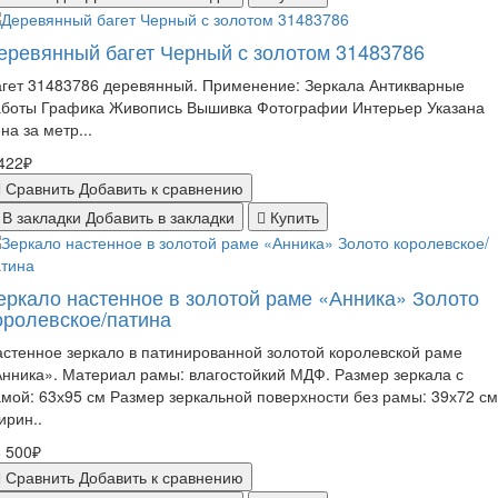
еревянный багет Черный с золотом 31483786
гет 31483786 деревянный. Применение: Зеркала Антикварные
аботы Графика Живопись Вышивка Фотографии Интерьер Указана
на за метр...
422₽
Сравнить
Добавить к сравнению
В закладки
Добавить в закладки
Купить
еркало настенное в золотой раме «Анника» Золото
оролевское/патина
стенное зеркало в патинированной золотой королевской раме
нника». Материал рамы: влагостойкий МДФ. Размер зеркала с
мой: 63х95 см Размер зеркальной поверхности без рамы: 39х72 см
ирин..
 500₽
Сравнить
Добавить к сравнению