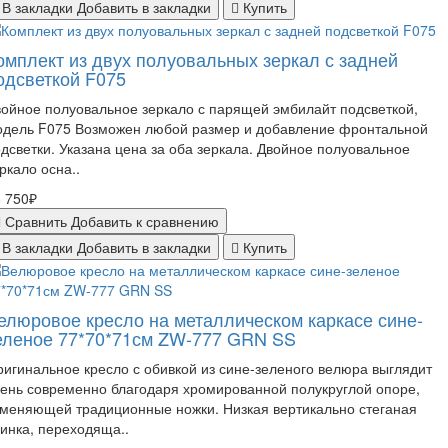
В закладки
Добавить в закладки
Купить
омплект из двух полуовальных зеркал с задней
одсветкой F075
ойное полуовальное зеркало с парящей эмбилайт подсветкой,
одель F075 Возможен любой размер и добавление фронтальной
дсветки. Указана цена за оба зеркала. Двойное полуовальное
ркало осна..
 750₽
Сравнить
Добавить к сравнению
В закладки
Добавить в закладки
Купить
елюровое кресло на металлическом каркасе сине-
еленое 77*70*71см ZW-777 GRN SS
игинальное кресло с обивкой из сине-зеленого велюра выглядит
ень современно благодаря хромированной полукруглой опоре,
меняющей традиционные ножки. Низкая вертикально стеганая
инка, переходяща..