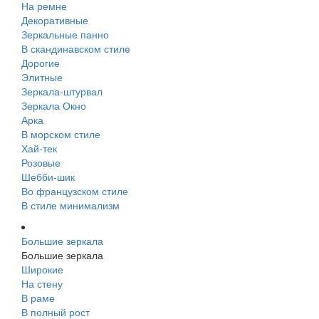
На ремне
Декоративные
Зеркальные панно
В скандинавском стиле
Дорогие
Элитные
Зеркала-штурвал
Зеркала Окно
Арка
В морском стиле
Хай-тек
Розовые
Шебби-шик
Во французском стиле
В стиле минимализм
Большие зеркала
Большие зеркала
Широкие
На стену
В раме
В полный рост