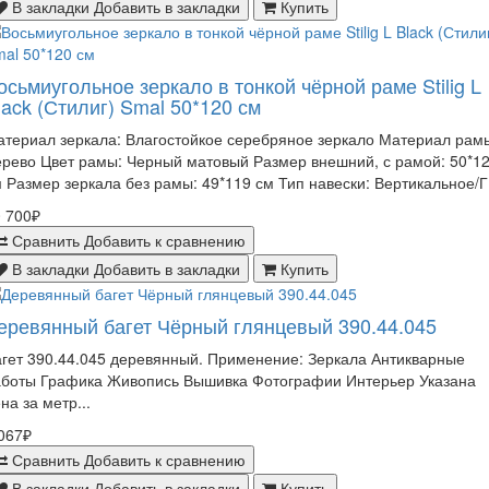
В закладки
Добавить в закладки
Купить
осьмиугольное зеркало в тонкой чёрной раме Stilig L
lack (Стилиг) Smal 50*120 см
териал зеркала: Влагостойкое серебряное зеркало Материал рам
рево Цвет рамы: Черный матовый Размер внешний, с рамой: 50*1
 Размер зеркала без рамы: 49*119 см Тип навески: Вертикальное/Г.
 700₽
Сравнить
Добавить к сравнению
В закладки
Добавить в закладки
Купить
еревянный багет Чёрный глянцевый 390.44.045
гет 390.44.045 деревянный. Применение: Зеркала Антикварные
аботы Графика Живопись Вышивка Фотографии Интерьер Указана
на за метр...
067₽
Сравнить
Добавить к сравнению
В закладки
Добавить в закладки
Купить