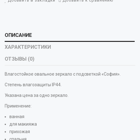
Добавить в закладки
Добавить к сравнению
ОПИСАНИЕ
ХАРАКТЕРИСТИКИ
ОТЗЫВЫ (0)
Влагостойкое овальное зеркало с подсветкой «София».
Степень влагозащиты IP44.
Указана цена за одно зеркало.
Применение:
ванная
для макияжа
прихожая
спальня