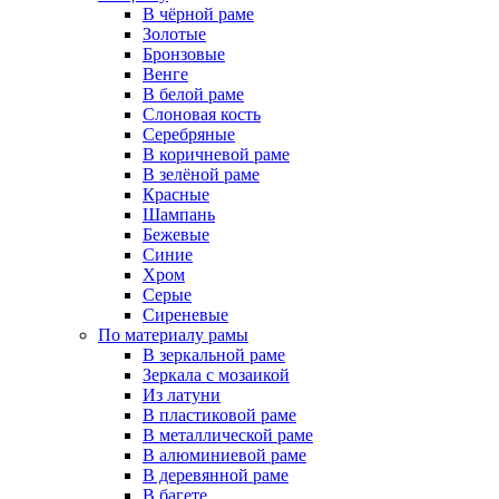
В чёрной раме
Золотые
Бронзовые
Венге
В белой раме
Слоновая кость
Серебряные
В коричневой раме
В зелёной раме
Красные
Шампань
Бежевые
Синие
Хром
Серые
Сиреневые
По материалу рамы
В зеркальной раме
Зеркала с мозаикой
Из латуни
В пластиковой раме
В металлической раме
В алюминиевой раме
В деревянной раме
В багете