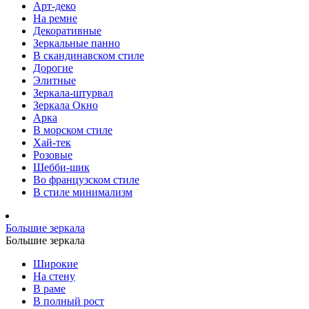
Арт-деко
На ремне
Декоративные
Зеркальные панно
В скандинавском стиле
Дорогие
Элитные
Зеркала-штурвал
Зеркала Окно
Арка
В морском стиле
Хай-тек
Розовые
Шебби-шик
Во французском стиле
В стиле минимализм
Большие зеркала
Большие зеркала
Широкие
На стену
В раме
В полный рост