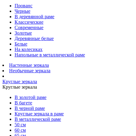
Прованс
Черные
В деревянной раме
Классические
Современные
Золотые
Деревянные белые
Белые
На колесиках
Напольные в металлической раме
Настенные зеркала
Необычные зеркала
Круглые зеркала
Круглые зеркала
В золотой раме
В багете
В черной раме
Круглые зеркала в раме
В металлической раме
50 см
60 см
65 см