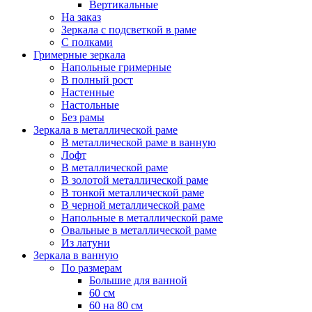
Вертикальные
На заказ
Зеркала с подсветкой в раме
С полками
Гримерные зеркала
Напольные гримерные
В полный рост
Настенные
Настольные
Без рамы
Зеркала в металлической раме
В металлической раме в ванную
Лофт
В металлической раме
В золотой металлической раме
В тонкой металлической раме
В черной металлической раме
Напольные в металлической раме
Овальные в металлической раме
Из латуни
Зеркала в ванную
По размерам
Большие для ванной
60 см
60 на 80 см