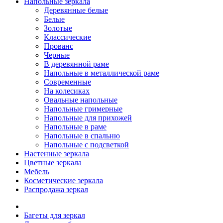
Напольные зеркала
Деревянные белые
Белые
Золотые
Классические
Прованс
Черные
В деревянной раме
Напольные в металлической раме
Современные
На колесиках
Овальные напольные
Напольные гримерные
Напольные для прихожей
Напольные в раме
Напольные в спальню
Напольные с подсветкой
Настенные зеркала
Цветные зеркала
Мебель
Косметические зеркала
Распродажа зеркал
Багеты для зеркал