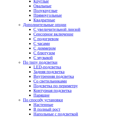
Круглые
Овальные
Полукруглые
Прямоугольные
Квадратные
Дополнительные опции
C увеличительной линзой
Сенсорное включение
С подогревом
С часами
С диммером
С блютузом
С музыкой
По типу подсветки
LED-подсветка
Задняя подсветка
Внутренняя подсветка
Со светильниками
Подсветка по периметру
Контурная подсветка
Парящие
По способу установки
Настенные
В полный рост
Напольные с подсветкой