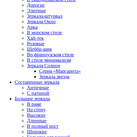
Дорогие
Элитные
Зеркала-штурвал
Зеркала Окно
Арка
В морском стиле
Хай-тек
Розовые
Шебби-шик
Во французском стиле
В стиле минимализм
Зеркала Солнце
Серия «Маргарита»
Зеркала звезда
Состаренные зеркала
Античные
С патиной
Большие зеркала
В раме
На стену
Высокие
Длинные
В полный рост
Широкие