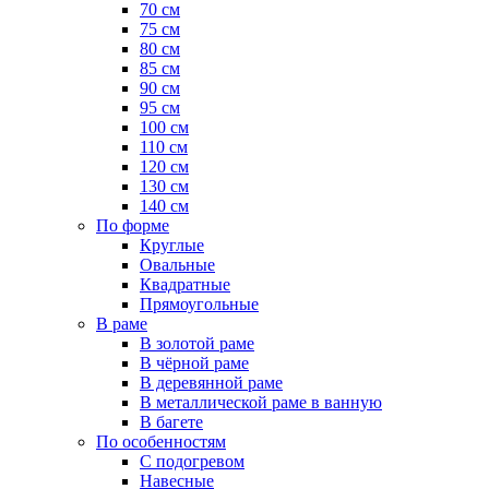
70 см
75 см
80 см
85 см
90 см
95 см
100 см
110 см
120 см
130 см
140 см
По форме
Круглые
Овальные
Квадратные
Прямоугольные
В раме
В золотой раме
В чёрной раме
В деревянной раме
В металлической раме в ванную
В багете
По особенностям
С подогревом
Навесные