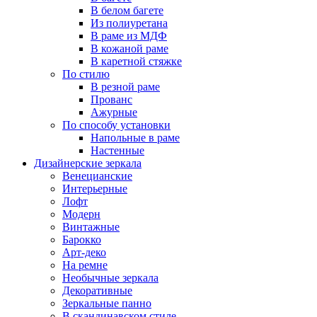
В белом багете
Из полиуретана
В раме из МДФ
В кожаной раме
В каретной стяжке
По стилю
В резной раме
Прованс
Ажурные
По способу установки
Напольные в раме
Настенные
Дизайнерские зеркала
Венецианские
Интерьерные
Лофт
Модерн
Винтажные
Барокко
Арт-деко
На ремне
Необычные зеркала
Декоративные
Зеркальные панно
В скандинавском стиле