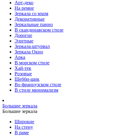
Арт-деко
На ремне
Зеркала со мхом
Декоративные
Зеркальные панно
В скандинавском стиле
Дорогие
Элитные
Зеркала-штурвал
Зеркала Окно
Арка
В морском стиле
Хай-тек
Розовые
Шебби-шик
Во французском стиле
В стиле минимализм
Большие зеркала
Большие зеркала
Широкие
На стену
В раме