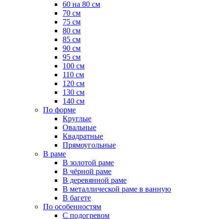
60 на 80 см
70 см
75 см
80 см
85 см
90 см
95 см
100 см
110 см
120 см
130 см
140 см
По форме
Круглые
Овальные
Квадратные
Прямоугольные
В раме
В золотой раме
В чёрной раме
В деревянной раме
В металлической раме в ванную
В багете
По особенностям
С подогревом