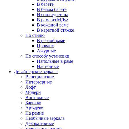
В багете
В белом багете
Из полиуретана
В раме из МДФ
В кожаной раме
В каретной стяжке
По стилю
В резной раме
Прованс
Ажурные
По способу установки
Напольные в раме
Настенные
Дизайнерские зеркала
Венецианские
Интерьерные
Лофт
Модерн
Винтажные
Барокко
Арт-деко
На ремне
Необычные зеркала
Декоративные
Зеркальные панно