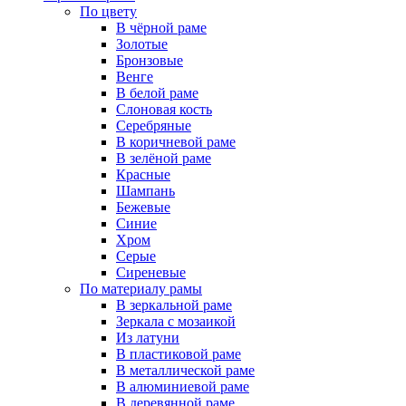
По цвету
В чёрной раме
Золотые
Бронзовые
Венге
В белой раме
Слоновая кость
Серебряные
В коричневой раме
В зелёной раме
Красные
Шампань
Бежевые
Синие
Хром
Серые
Сиреневые
По материалу рамы
В зеркальной раме
Зеркала с мозаикой
Из латуни
В пластиковой раме
В металлической раме
В алюминиевой раме
В деревянной раме