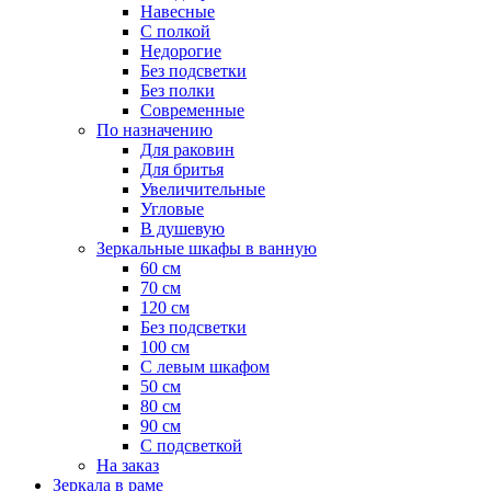
Навесные
С полкой
Недорогие
Без подсветки
Без полки
Современные
По назначению
Для раковин
Для бритья
Увеличительные
Угловые
В душевую
Зеркальные шкафы в ванную
60 см
70 см
120 см
Без подсветки
100 см
С левым шкафом
50 см
80 см
90 см
С подсветкой
На заказ
Зеркала в раме