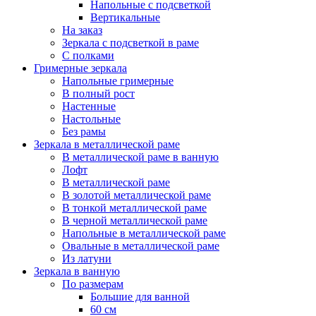
Напольные с подсветкой
Вертикальные
На заказ
Зеркала с подсветкой в раме
С полками
Гримерные зеркала
Напольные гримерные
В полный рост
Настенные
Настольные
Без рамы
Зеркала в металлической раме
В металлической раме в ванную
Лофт
В металлической раме
В золотой металлической раме
В тонкой металлической раме
В черной металлической раме
Напольные в металлической раме
Овальные в металлической раме
Из латуни
Зеркала в ванную
По размерам
Большие для ванной
60 см