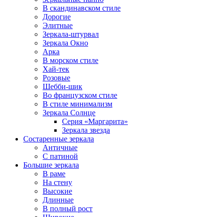
В скандинавском стиле
Дорогие
Элитные
Зеркала-штурвал
Зеркала Окно
Арка
В морском стиле
Хай-тек
Розовые
Шебби-шик
Во французском стиле
В стиле минимализм
Зеркала Солнце
Серия «Маргарита»
Зеркала звезда
Состаренные зеркала
Античные
С патиной
Большие зеркала
В раме
На стену
Высокие
Длинные
В полный рост