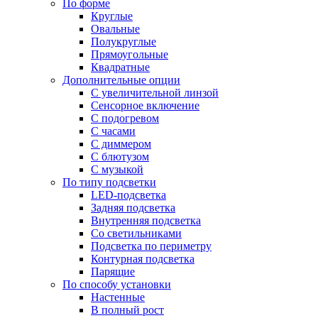
По форме
Круглые
Овальные
Полукруглые
Прямоугольные
Квадратные
Дополнительные опции
C увеличительной линзой
Сенсорное включение
С подогревом
С часами
С диммером
С блютузом
С музыкой
По типу подсветки
LED-подсветка
Задняя подсветка
Внутренняя подсветка
Со светильниками
Подсветка по периметру
Контурная подсветка
Парящие
По способу установки
Настенные
В полный рост