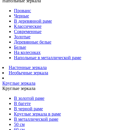
Напольные зеркала
Прованс
Черные
В деревянной раме
Классические
Современные
Золотые
Деревянные белые
Белые
На колесиках
Напольные в металлической раме
Настенные зеркала
Необычные зеркала
Круглые зеркала
Круглые зеркала
В золотой раме
В багете
В черной раме
Круглые зеркала в раме
В металлической раме
50 см
60 см