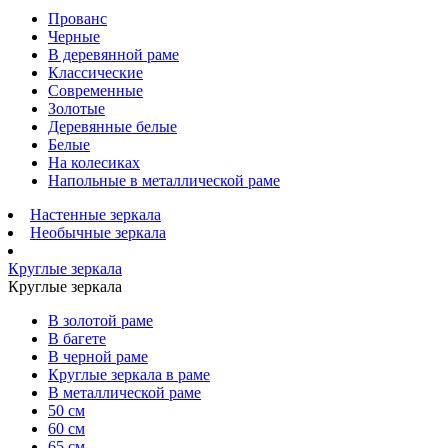
Прованс
Черные
В деревянной раме
Классические
Современные
Золотые
Деревянные белые
Белые
На колесиках
Напольные в металлической раме
Настенные зеркала
Необычные зеркала
Круглые зеркала
Круглые зеркала
В золотой раме
В багете
В черной раме
Круглые зеркала в раме
В металлической раме
50 см
60 см
65 см