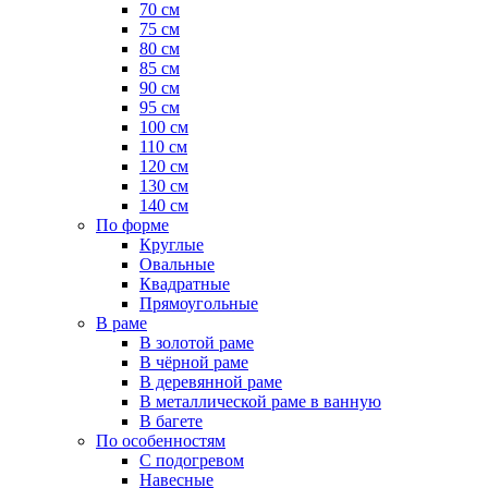
70 см
75 см
80 см
85 см
90 см
95 см
100 см
110 см
120 см
130 см
140 см
По форме
Круглые
Овальные
Квадратные
Прямоугольные
В раме
В золотой раме
В чёрной раме
В деревянной раме
В металлической раме в ванную
В багете
По особенностям
С подогревом
Навесные