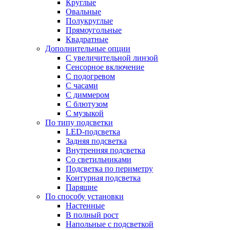
Круглые
Овальные
Полукруглые
Прямоугольные
Квадратные
Дополнительные опции
C увеличительной линзой
Сенсорное включение
С подогревом
С часами
С диммером
С блютузом
С музыкой
По типу подсветки
LED-подсветка
Задняя подсветка
Внутренняя подсветка
Со светильниками
Подсветка по периметру
Контурная подсветка
Парящие
По способу установки
Настенные
В полный рост
Напольные с подсветкой