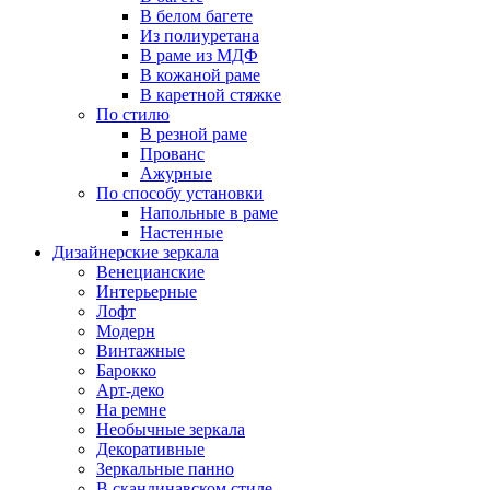
В белом багете
Из полиуретана
В раме из МДФ
В кожаной раме
В каретной стяжке
По стилю
В резной раме
Прованс
Ажурные
По способу установки
Напольные в раме
Настенные
Дизайнерские зеркала
Венецианские
Интерьерные
Лофт
Модерн
Винтажные
Барокко
Арт-деко
На ремне
Необычные зеркала
Декоративные
Зеркальные панно
В скандинавском стиле