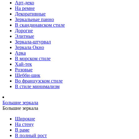
Арт-деко
На ремне
Декоративные
Зеркальные панно
В скандинавском стиле
Дорогие
Элитные
Зеркала-штурвал
Зеркала Окно
Арка
В морском стиле
Хай-тек
Розовые
Шебби-шик
Во французском стиле
В стиле минимализм
Большие зеркала
Большие зеркала
Широкие
На стену
В раме
В полный рост