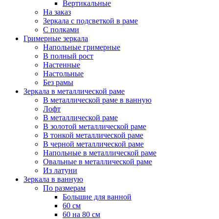
Вертикальные
На заказ
Зеркала с подсветкой в раме
С полками
Гримерные зеркала
Напольные гримерные
В полный рост
Настенные
Настольные
Без рамы
Зеркала в металлической раме
В металлической раме в ванную
Лофт
В металлической раме
В золотой металлической раме
В тонкой металлической раме
В черной металлической раме
Напольные в металлической раме
Овальные в металлической раме
Из латуни
Зеркала в ванную
По размерам
Большие для ванной
60 см
60 на 80 см