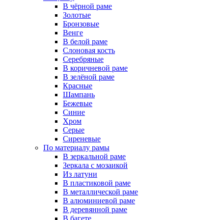
В чёрной раме
Золотые
Бронзовые
Венге
В белой раме
Слоновая кость
Серебряные
В коричневой раме
В зелёной раме
Красные
Шампань
Бежевые
Синие
Хром
Серые
Сиреневые
По материалу рамы
В зеркальной раме
Зеркала с мозаикой
Из латуни
В пластиковой раме
В металлической раме
В алюминиевой раме
В деревянной раме
В багете