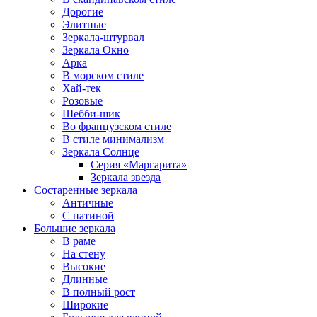
Дорогие
Элитные
Зеркала-штурвал
Зеркала Окно
Арка
В морском стиле
Хай-тек
Розовые
Шебби-шик
Во французском стиле
В стиле минимализм
Зеркала Солнце
Серия «Маргарита»
Зеркала звезда
Состаренные зеркала
Античные
С патиной
Большие зеркала
В раме
На стену
Высокие
Длинные
В полный рост
Широкие